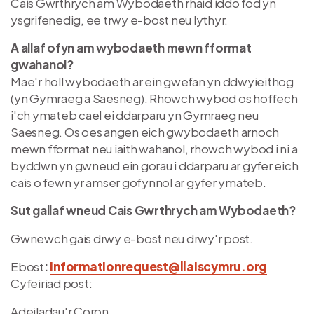
Cais Gwrthrych am Wybodaeth rhaid iddo fod yn
ysgrifenedig, ee trwy e-bost neu lythyr.
A allaf ofyn am wybodaeth mewn fformat
gwahanol?
Mae'r holl wybodaeth ar ein gwefan yn ddwyieithog
(yn Gymraeg a Saesneg). Rhowch wybod os hoffech
i'ch ymateb cael ei ddarparu yn Gymraeg neu
Saesneg. Os oes angen eich gwybodaeth arnoch
mewn fformat neu iaith wahanol, rhowch wybod i ni a
byddwn yn gwneud ein gorau i ddarparu ar gyfer eich
cais o fewn yr amser gofynnol ar gyfer ymateb.
Sut gallaf wneud Cais Gwrthrych am Wybodaeth?
Gwnewch gais drwy e-bost neu drwy'r post.
Ebost
:
Informationrequest@llaiscymru.org
Cyfeiriad post:
Adeiladau'r Coron