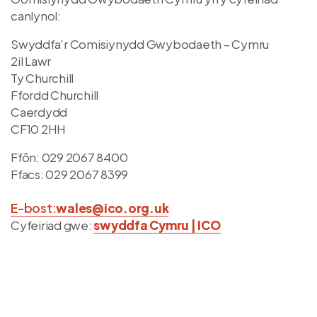
canlynol:
Swyddfa'r Comisiynydd Gwybodaeth – Cymru
2il Lawr
Ty Churchill
Ffordd Churchill
Caerdydd
CF10 2HH
Ffôn: 029 2067 8400
Ffacs: 029 2067 8399
E-bost:
wales@ico.org.uk
Cyfeiriad gwe:
swyddfa Cymru | ICO