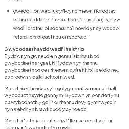
gweddillion wedi’u cyflwyno mewn ffordd (ac
eithrio at ddiben ffurfio rhan o’r casgliad) nad yw
wedi’i drefnu, ei addasu na’i newid yn sylweddol
fel arall ers ei gael neu ei recordio”
Gwybodaeth sydd wedi'i heithrio
Byddwn yn gwneud ein gorau i sicrhau bod
gwybodaeth ar gael. Ni fyddwn yn rhannu
gwybodaeth os oes rheswm cyfreithiol i beidio neu
os credwn y gallai achosi niwed.
Mae rhai eithriadau sy’n golygu na allwn rannu’r holl
wybodaeth sydd gennym. Byddwn yn penderfynu
pa wybodaeth y gellir ei rhannu drwy gymhwyso'r
hyn a elwir yn brawf budd y cyhoedd.
Mae rhai 'eithriadau absoliwt' lle nad oes rhaid i ni
ddarparu'r wybodaeth o gwbl.