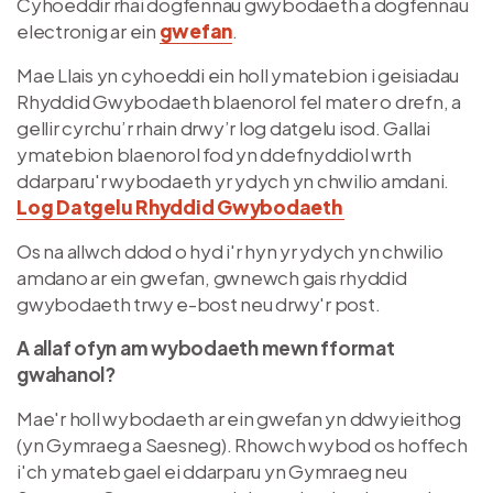
Cyhoeddir rhai dogfennau gwybodaeth a dogfennau
electronig ar ein
gwefan
.
Mae Llais yn cyhoeddi ein holl ymatebion i geisiadau
Rhyddid Gwybodaeth blaenorol fel mater o drefn, a
gellir cyrchu’r rhain drwy’r log datgelu isod. Gallai
ymatebion blaenorol fod yn ddefnyddiol wrth
ddarparu'r wybodaeth yr ydych yn chwilio amdani.
Log Datgelu Rhyddid Gwybodaeth
Os na allwch ddod o hyd i'r hyn yr ydych yn chwilio
amdano ar ein gwefan, gwnewch gais rhyddid
gwybodaeth trwy e-bost neu drwy'r post.
A allaf ofyn am wybodaeth mewn fformat
gwahanol?
Mae'r holl wybodaeth ar ein gwefan yn ddwyieithog
(yn Gymraeg a Saesneg). Rhowch wybod os hoffech
i'ch ymateb gael ei ddarparu yn Gymraeg neu