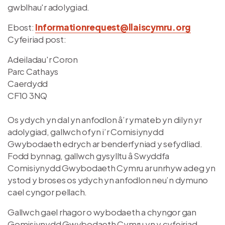
gwblhau'r adolygiad.
Ebost:
Informationrequest@llaiscymru.org
Cyfeiriad post:
Adeiladau'r Coron
Parc Cathays
Caerdydd
CF10 3NQ
Os ydych yn dal yn anfodlon â’r ymateb yn dilyn yr
adolygiad, gallwch ofyn i’r Comisiynydd
Gwybodaeth edrych ar benderfyniad y sefydliad.
Fodd bynnag, gallwch gysylltu â Swyddfa
Comisiynydd Gwybodaeth Cymru ar unrhyw adeg yn
ystod y broses os ydych yn anfodlon neu’n dymuno
cael cyngor pellach.
Gallwch gael rhagor o wybodaeth a chyngor gan
Gomisiynydd Gwybodaeth Cymru yn y cyfeiriad