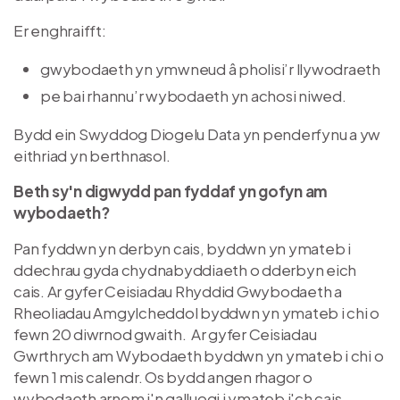
Er enghraifft:
gwybodaeth yn ymwneud â pholisi’r llywodraeth
pe bai rhannu’r wybodaeth yn achosi niwed.
Bydd ein Swyddog Diogelu Data yn penderfynu a yw
eithriad yn berthnasol.
Beth sy'n digwydd pan fyddaf yn gofyn am
wybodaeth?
Pan fyddwn yn derbyn cais, byddwn yn ymateb i
ddechrau gyda chydnabyddiaeth o dderbyn eich
cais. Ar gyfer Ceisiadau Rhyddid Gwybodaeth a
Rheoliadau Amgylcheddol byddwn yn ymateb i chi o
fewn 20 diwrnod gwaith. Ar gyfer Ceisiadau
Gwrthrych am Wybodaeth byddwn yn ymateb i chi o
fewn 1 mis calendr. Os bydd angen rhagor o
wybodaeth arnom i'n galluogi i ymateb i'ch cais,