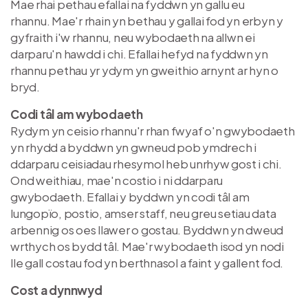
Mae rhai pethau efallai na fyddwn yn gallu eu
rhannu. Mae'r rhain yn bethau y gallai fod yn erbyn y
gyfraith i'w rhannu, neu wybodaeth na allwn ei
darparu'n hawdd i chi. Efallai hefyd na fyddwn yn
rhannu pethau yr ydym yn gweithio arnynt ar hyn o
bryd.
Codi tâl am wybodaeth
Rydym yn ceisio rhannu'r rhan fwyaf o'n gwybodaeth
yn rhydd a byddwn yn gwneud pob ymdrech i
ddarparu ceisiadau rhesymol heb unrhyw gost i chi.
Ond weithiau, mae'n costio i ni ddarparu
gwybodaeth. Efallai y byddwn yn codi tâl am
lungopïo, postio, amser staff, neu greu setiau data
arbennig os oes llawer o gostau. Byddwn yn dweud
wrthych os bydd tâl. Mae'r wybodaeth isod yn nodi
lle gall costau fod yn berthnasol a faint y gallent fod.
Cost a dynnwyd