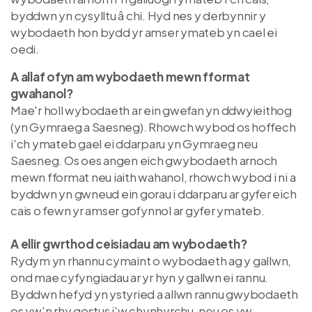
byddwn yn cysylltu â chi. Hyd nes y derbynnir y
wybodaeth hon bydd yr amser ymateb yn cael ei
oedi.
A allaf ofyn am wybodaeth mewn fformat
gwahanol?
Mae'r holl wybodaeth ar ein gwefan yn ddwyieithog
(yn Gymraeg a Saesneg). Rhowch wybod os hoffech
i'ch ymateb gael ei ddarparu yn Gymraeg neu
Saesneg. Os oes angen eich gwybodaeth arnoch
mewn fformat neu iaith wahanol, rhowch wybod i ni a
byddwn yn gwneud ein gorau i ddarparu ar gyfer eich
cais o fewn yr amser gofynnol ar gyfer ymateb.
A ellir gwrthod ceisiadau am wybodaeth?
Rydym yn rhannu cymaint o wybodaeth ag y gallwn,
ond mae cyfyngiadau ar yr hyn y gallwn ei rannu.
Byddwn hefyd yn ystyried a allwn rannu gwybodaeth
os yw'n rhy gostus i'w chynhyrchu, neu os yw