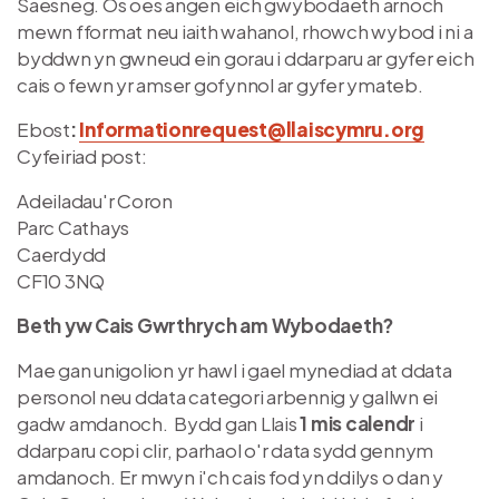
Saesneg. Os oes angen eich gwybodaeth arnoch
mewn fformat neu iaith wahanol, rhowch wybod i ni a
byddwn yn gwneud ein gorau i ddarparu ar gyfer eich
cais o fewn yr amser gofynnol ar gyfer ymateb.
Ebost
:
Informationrequest@llaiscymru.org
Cyfeiriad post:
Adeiladau'r Coron
Parc Cathays
Caerdydd
CF10 3NQ
Beth yw Cais Gwrthrych am Wybodaeth?
Mae gan unigolion yr hawl i gael mynediad at ddata
personol neu ddata categori arbennig y gallwn ei
gadw amdanoch. Bydd gan Llais
1 mis calendr
i
ddarparu copi clir, parhaol o'r data sydd gennym
amdanoch. Er mwyn i'ch cais fod yn ddilys o dan y