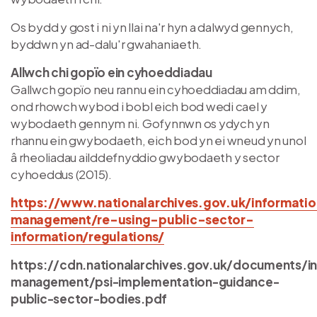
Os bydd y gost i ni yn llai na'r hyn a dalwyd gennych,
byddwn yn ad-dalu'r gwahaniaeth.
Allwch chi gopïo ein cyhoeddiadau
Gallwch gopïo neu rannu ein cyhoeddiadau am ddim,
ond rhowch wybod i bobl eich bod wedi cael y
wybodaeth gennym ni. Gofynnwn os ydych yn
rhannu ein gwybodaeth, eich bod yn ei wneud yn unol
â rheoliadau ailddefnyddio gwybodaeth y sector
cyhoeddus (2015).
https://www.nationalarchives.gov.uk/informati
management/re-using-public-sector-
information/regulations/
https://cdn.nationalarchives.gov.uk/documents/i
management/psi-implementation-guidance-
public-sector-bodies.pdf