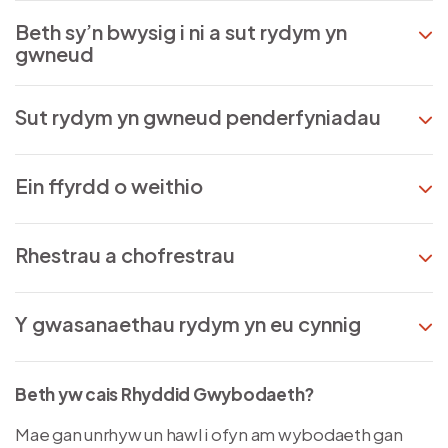
Beth sy’n bwysig i ni a sut rydym yn
gwneud
Sut rydym yn gwneud penderfyniadau
Ein ffyrdd o weithio
Rhestrau a chofrestrau
Y gwasanaethau rydym yn eu cynnig
Beth yw cais Rhyddid Gwybodaeth?
Mae gan unrhyw un hawl i ofyn am wybodaeth gan