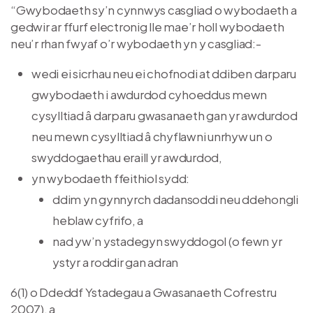
“Gwybodaeth sy’n cynnwys casgliad o wybodaeth a
gedwir ar ffurf electronig lle mae’r holl wybodaeth
neu’r rhan fwyaf o’r wybodaeth yn y casgliad:-
wedi ei sicrhau neu ei chofnodi at ddiben darparu
gwybodaeth i awdurdod cyhoeddus mewn
cysylltiad â darparu gwasanaeth gan yr awdurdod
neu mewn cysylltiad â chyflawni unrhyw un o
swyddogaethau eraill yr awdurdod,
yn wybodaeth ffeithiol sydd:
ddim yn gynnyrch dadansoddi neu ddehongli
heblaw cyfrifo, a
nad yw’n ystadegyn swyddogol (o fewn yr
ystyr a roddir gan adran
6(1) o Ddeddf Ystadegau a Gwasanaeth Cofrestru
2007), a