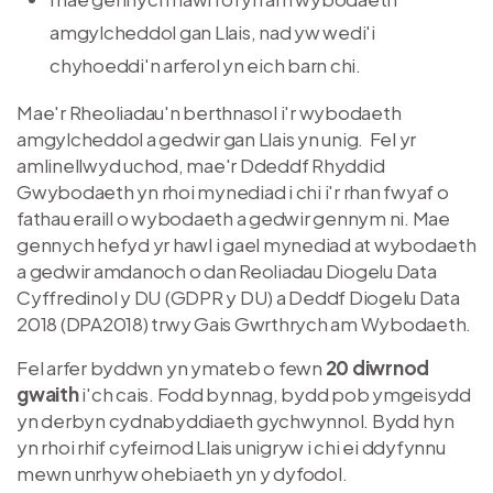
amgylcheddol gan Llais, nad yw wedi'i
chyhoeddi'n arferol yn eich barn chi.
Mae'r Rheoliadau'n berthnasol i'r wybodaeth
amgylcheddol a gedwir gan Llais yn unig. Fel yr
amlinellwyd uchod, mae'r Ddeddf Rhyddid
Gwybodaeth yn rhoi mynediad i chi i'r rhan fwyaf o
fathau eraill o wybodaeth a gedwir gennym ni. Mae
gennych hefyd yr hawl i gael mynediad at wybodaeth
a gedwir amdanoch o dan Reoliadau Diogelu Data
Cyffredinol y DU (GDPR y DU) a Deddf Diogelu Data
2018 (DPA2018) trwy Gais Gwrthrych am Wybodaeth.
Fel arfer byddwn yn ymateb o fewn
20 diwrnod
gwaith
i'ch cais. Fodd bynnag, bydd pob ymgeisydd
yn derbyn cydnabyddiaeth gychwynnol. Bydd hyn
yn rhoi rhif cyfeirnod Llais unigryw i chi ei ddyfynnu
mewn unrhyw ohebiaeth yn y dyfodol.