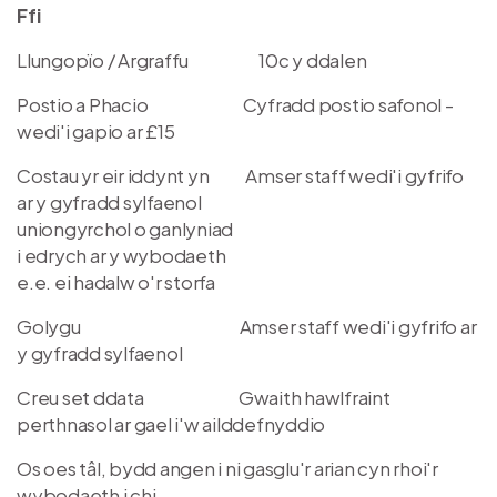
Ffi
Llungopïo / Argraffu
10c y ddalen
Postio a Phacio Cyfradd postio safonol -
wedi'i gapio ar £15
Costau yr eir iddynt yn Amser staff wedi'i gyfrifo
ar y gyfradd sylfaenol
uniongyrchol o ganlyniad
i edrych ar y wybodaeth
e.e. ei hadalw o'r storfa
Golygu Amser staff wedi'i gyfrifo ar
y gyfradd sylfaenol
Creu set ddata Gwaith hawlfraint
perthnasol ar gael i'w ailddefnyddio
Os oes tâl, bydd angen i ni gasglu'r arian cyn rhoi'r
wybodaeth i chi.