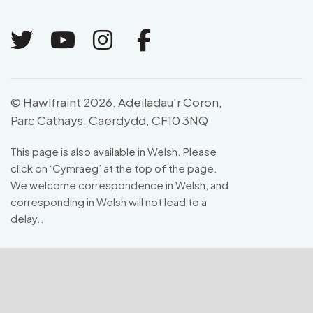
Link to Twitter
Link to Youtube
Link to Instagram
Link to Facebo
© Hawlfraint 2026. Adeiladau'r Coron,
Parc Cathays, Caerdydd, CF10 3NQ
This page is also available in Welsh. Please
click on ‘Cymraeg’ at the top of the page.
We welcome correspondence in Welsh, and
corresponding in Welsh will not lead to a
delay..