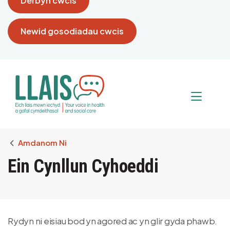
Derbyn cwcis
Newid gosodiadau cwcis
Breadcrumb
Amdanom Ni
Ein Cynllun Cyhoeddi
Rydyn ni eisiau bod yn agored ac yn glir gyda phawb.