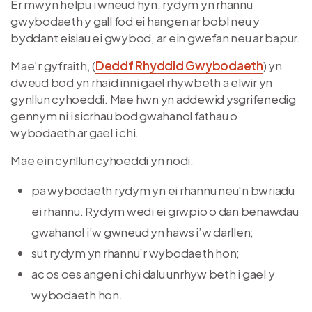
Er mwyn helpu i wneud hyn, rydym yn rhannu
gwybodaeth y gall fod ei hangen ar bobl neu y
byddant eisiau ei gwybod, ar ein gwefan neu ar bapur.
Mae’r gyfraith, (
Deddf Rhyddid Gwybodaeth
) yn
dweud bod yn rhaid inni gael rhywbeth a elwir yn
gynllun cyhoeddi. Mae hwn yn addewid ysgrifenedig
gennym ni i sicrhau bod gwahanol fathau o
wybodaeth ar gael i chi.
Mae ein cynllun cyhoeddi yn nodi:
pa wybodaeth rydym yn ei rhannu neu'n bwriadu
ei rhannu. Rydym wedi ei grwpio o dan benawdau
gwahanol i’w gwneud yn haws i’w darllen;
sut rydym yn rhannu’r wybodaeth hon;
ac os oes angen i chi dalu unrhyw beth i gael y
wybodaeth hon.