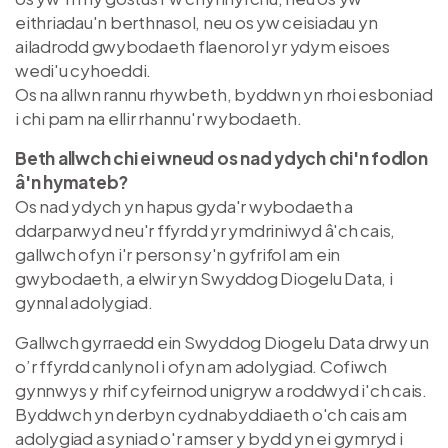
eithriadau'n berthnasol, neu os yw ceisiadau yn
ailadrodd gwybodaeth flaenorol yr ydym eisoes
wedi'u cyhoeddi.
Os na allwn rannu rhywbeth, byddwn yn rhoi esboniad
i chi pam na ellir rhannu'r wybodaeth.
Beth allwch chi ei wneud os nad ydych chi'n fodlon
â'n hymateb?
Os nad ydych yn hapus gyda'r wybodaeth a
ddarparwyd neu'r ffyrdd yr ymdriniwyd â'ch cais,
gallwch ofyn i'r person sy'n gyfrifol am ein
gwybodaeth, a elwir yn Swyddog Diogelu Data, i
gynnal adolygiad.
Gallwch gyrraedd ein Swyddog Diogelu Data drwy un
o’r ffyrdd canlynol i ofyn am adolygiad. Cofiwch
gynnwys y rhif cyfeirnod unigryw a roddwyd i'ch cais.
Byddwch yn derbyn cydnabyddiaeth o'ch cais am
adolygiad a syniad o'r amser y bydd yn ei gymryd i