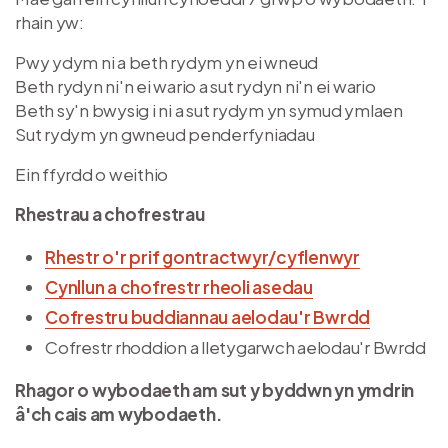
rhain yw:
Pwy ydym ni a beth rydym yn ei wneud
Beth rydyn ni'n ei wario a sut rydyn ni'n ei wario
Beth sy'n bwysig i ni a sut rydym yn symud ymlaen
Sut rydym yn gwneud penderfyniadau
Ein ffyrdd o weithio
Rhestrau a chofrestrau
Rhestr o'r prif gontractwyr/cyflenwyr
Cynllun a chofrestr rheoli asedau
Cofrestru buddiannau aelodau'r Bwrdd
Cofrestr rhoddion a lletygarwch aelodau'r Bwrdd
Rhagor o wybodaeth am sut y byddwn yn ymdrin
â'ch cais am wybodaeth.