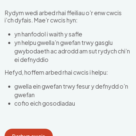
Skip to main content
Rydym wedi arbed rhai ffeiliau o’r enw cwcis
i’ch dyfais. Mae’r cwcis hyn:
yn hanfodol i waith y safle
yn helpu gwella’n gwefan trwy gasglu
gwybodaeth ac adrodd am sut rydych chi’n
ei defnyddio
Hefyd, hoffem arbed rhai cwcis i helpu:
gwella ein gwefan trwy fesur y defnydd o’n
gwefan
cofio eich gosodiadau