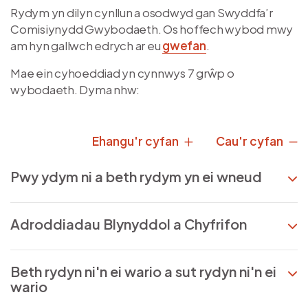
Rydym yn dilyn cynllun a osodwyd gan Swyddfa’r
Comisiynydd Gwybodaeth. Os hoffech wybod mwy
am hyn gallwch edrych ar eu
gwefan
.
Mae ein cyhoeddiad yn cynnwys 7 grŵp o
wybodaeth. Dyma nhw:
Ehangu'r cyfan
Cau'r cyfan
Pwy ydym ni a beth rydym yn ei wneud
Adroddiadau Blynyddol a Chyfrifon
Beth rydyn ni'n ei wario a sut rydyn ni'n ei
wario