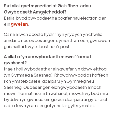
Sut alla i gael mynediad at Gais Rheoliadau
Gwybodaeth Amgylcheddol?
Efallai bydd gwybodaeth a dogfennau electronig ar
ein
gwefan
.
Os na allwch ddod o hyd i'r hyn yr ydych yn chwilio
amdano neu os oes angen cymorth arnoch, gwnewch
gais naill ai trwy e-bost neu'r post.
A allaf ofyn am wybodaeth mewn fformat
gwahanol?
Mae'r holl wybodaeth ar ein gwefan yn ddwyieithog
(yn Gymraeg a Saesneg). Rhowch wybod os hoffech
i'ch ymateb cael ei ddarparu yn Gymraeg neu
Saesneg. Os oes angen eich gwybodaeth arnoch
mewn fformat neu iaith wahanol, rhowch wybod i ni a
byddwn yn gwneud ein gorau i ddarparu ar gyfer eich
cais o fewn yr amser gofynnol ar gyfer ymateb.