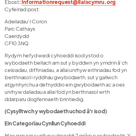
Ebost
:
Informationrequest@llaiscymru.org
Cyfeiriad post:
Adeiladau'r Coron
Parc Cathays
Caerdydd
CF10 3NQ
Rydym hefyd wedi cyhoeddi isod ystod o
wybodaeth bellach am sut y byddwn yn ymdrin â’ch
ceisiadau, diffiniadau, a allai unrhyw eithriadau fod yn
berthnasol i ryddhau gwybodaeth, sut y gallwch
atgynhyrchu a defnyddio ein gwybodaeth ac a oes
unrhyw daliadau a allai fod yn berthnasol wrth
ddarparu dogfennaeth brintiedig.
(Cysylltwch y wybodaeth uchod â'r isod)
Ein Categorïau Cynllun Cyhoeddi
Mae gan ein cynllun cyhoeddi 7 grŵp o wybodaeth. Y