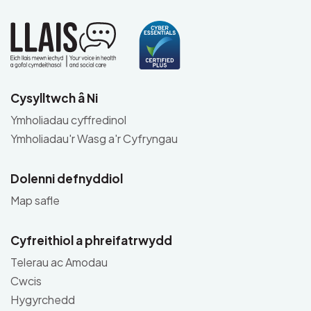
Cysylltwch â Ni
Ymholiadau cyffredinol
Ymholiadau'r Wasg a'r Cyfryngau
Dolenni defnyddiol
Map safle
Cyfreithiol a phreifatrwydd
Telerau ac Amodau
Cwcis
Hygyrchedd