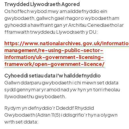
Trwydded Llywodraeth Agored
Os hoffech wybod mwy am ailddefnyddio ein
gwybodaeth, gallwch gael rhagor o wybodaeth am
gyhoeddi a hawlfraint gan yr Archifau Cenedlaethol ar
fframwaith trwyddedu Llywodraeth y DU:
https://www.nationalarchives.gov.uk/informati
management/re-using-public-sector-
information/uk-government-licensing-
framework/open-government-licence/
Cyhoeddi setiau data i'w hailddefnyddio
Gallwn ddarparu gwybodaeth i chi mewn set ddata
sydd gennym ar yr amod nad yw hyn yn torri rheolau
llywodraethu gwybodaeth.
Rydym yn defnyddio’r Ddeddf Rhyddid
Gwybodaeth (Adran 11(5) i ddisgrifio’r hyn a olygwn
wrth set ddata: