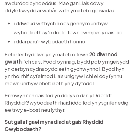
awdurdod cyhoeddus. Mae gan Llais ddwy
ddyletswydd ar wahân wrth ymateb i geisiadau:
i ddweud wrthych a oes gennym unrhyw
wybodaeth sy'n dod o fewn cwmpas y cais; ac
i ddarparu’r wybodaeth honno
Fel arfer byddwn yn ymateb o fewn
20 diwrnod
gwaith
i'ch cais. Fodd bynnag, bydd pob ymgeisydd
yn derbyn cydnabyddiaeth gychwynnol. Bydd hyn
yn rhoi rhif cyfeirnod Llais unigryw i chi ei ddyfynnu
mewn unrhyw ohebiaeth yn y dyfodol.
Er mwyn i'ch cais fod yn ddilys o dan y Ddeddf
Rhyddid Gwybodaeth rhaid iddo fod yn ysgrifenedig,
ee trwy e-bost neu lythyr.
Sut gallaf gael mynediad at gais Rhyddid
Gwybodaeth?