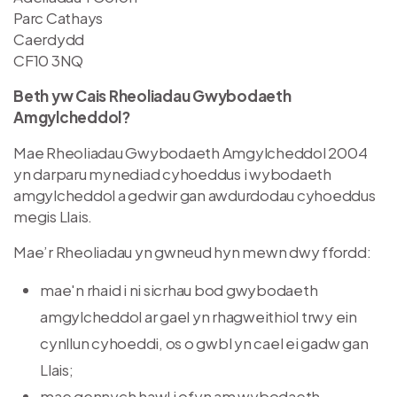
Parc Cathays
Caerdydd
CF10 3NQ
Beth yw Cais Rheoliadau Gwybodaeth
Amgylcheddol?
Mae Rheoliadau Gwybodaeth Amgylcheddol 2004
yn darparu mynediad cyhoeddus i wybodaeth
amgylcheddol a gedwir gan awdurdodau cyhoeddus
megis Llais.
Mae’r Rheoliadau yn gwneud hyn mewn dwy ffordd:
mae'n rhaid i ni sicrhau bod gwybodaeth
amgylcheddol ar gael yn rhagweithiol trwy ein
cynllun cyhoeddi, os o gwbl yn cael ei gadw gan
Llais;
mae gennych hawl i ofyn am wybodaeth