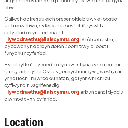
anghenion cyfathrebu penodol y gallwn ni helpu gyda
nhw.
Gallwch gofrestru eich presenoldeb trwy e-bostio
eich enw llawn, cyfeiriad e-bost, rhif cyswllt a
sefydliad os yn berthnasol
i
llywodraethu@llaiscymru.org
. Ar ôl cofrestru,
byddwch yn derbyn dolen Zoom trwy e-bost i
fynychu'r cyfarfod.
Bydd cyfle i’r cyhoedd ofyn cwestiynau ym mhob un
o’n cyfarfodydd. Os oes gennych unrhyw gwestiynau
yr hoffech i’r Bwrdd eu hateb, gofynnwn i chi eu
cyflwyno’n ysgrifenedig
i
llywodraethu@llaiscymru.org
erbyn canol dydd y
diwrnod cyn y cyfarfod.
Location