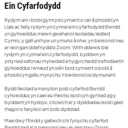
Ein Cyfarfodydd
Rydym am i bobl gymryd cymaint o ran â phosibl yn
Llais ac felly rydym yn cynnal ein cyfarfodydd Bwrdd
yn gyhoeddus mewn gwahanol leoliadau ledled
Cymru, y gall unrhyw un ymuno â nhw, yn bersonol neu
ar-lein gan ddefnyddio Zoom. Wrth ddewis ble
rydym yn cynnal ein cyfarfodydd, byddwn yn
ystyried safonau mynediad a hygyrchedd trafnidiaeth
gyhoeddus i wneud yn siŵr bod cymaint o bobl â
phosibl yn gallu mynychu’n bersonol os dymunant.
Bydd lleoliad a manylion pob cyfarfod Bwrdd
cyhoeddus yn cael eu rhestru isod cyn gynted ag y
byddant yn hysbys, cliciwch ar y dyddiadau isod i gael
rhagor o fanylion am bob dyddiad.
Mae dwy ffordd y gallwch chi fynychu cyfarfod
Bwrdd naill ai'n bersonol neu ar-lein trwy Zoom.