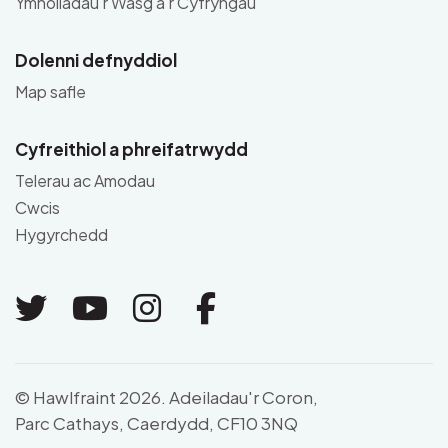
Ymholiadau'r Wasg a'r Cyfryngau
Dolenni defnyddiol
Map safle
Cyfreithiol a phreifatrwydd
Telerau ac Amodau
Cwcis
Hygyrchedd
Link to Twitter
Link to Youtube
Link to Instagram
Link to Facebo
© Hawlfraint 2026. Adeiladau'r Coron,
Parc Cathays, Caerdydd, CF10 3NQ