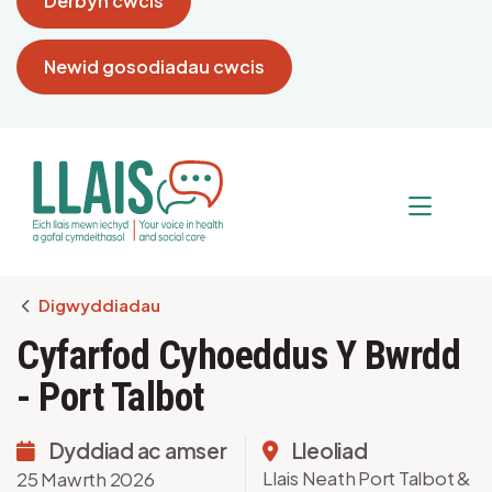
Derbyn cwcis
Newid gosodiadau cwcis
Breadcrumb
Digwyddiadau
Cyfarfod Cyhoeddus Y Bwrdd
- Port Talbot
Dyddiad ac amser
Lleoliad
Llais Neath Port Talbot &
25 Mawrth 2026