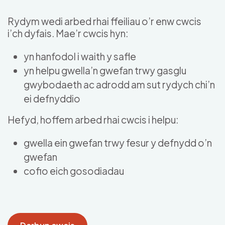
Skip to main content
Rydym wedi arbed rhai ffeiliau o’r enw cwcis
i’ch dyfais. Mae’r cwcis hyn:
yn hanfodol i waith y safle
yn helpu gwella’n gwefan trwy gasglu
gwybodaeth ac adrodd am sut rydych chi’n
ei defnyddio
Hefyd, hoffem arbed rhai cwcis i helpu:
gwella ein gwefan trwy fesur y defnydd o’n
gwefan
cofio eich gosodiadau