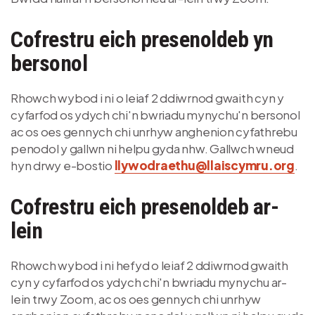
Cofrestru eich presenoldeb yn
bersonol
Rhowch wybod i ni o leiaf 2 ddiwrnod gwaith cyn y
cyfarfod os ydych chi'n bwriadu mynychu'n bersonol
ac os oes gennych chi unrhyw anghenion cyfathrebu
penodol y gallwn ni helpu gyda nhw. Gallwch wneud
hyn drwy e-bostio
llywodraethu@llaiscymru.org
.
Cofrestru eich presenoldeb ar-
lein
Rhowch wybod i ni hefyd o leiaf 2 ddiwrnod gwaith
cyn y cyfarfod os ydych chi'n bwriadu mynychu ar-
lein trwy Zoom, ac os oes gennych chi unrhyw