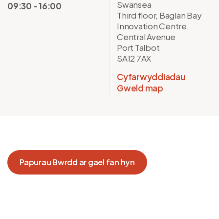
Swansea
09:30 - 16:00
Third floor, Baglan Bay
Innovation Centre,
Central Avenue
Port Talbot
SA12 7AX
Cyfarwyddiadau
Gweld map
Papurau Bwrdd ar gael fan hyn