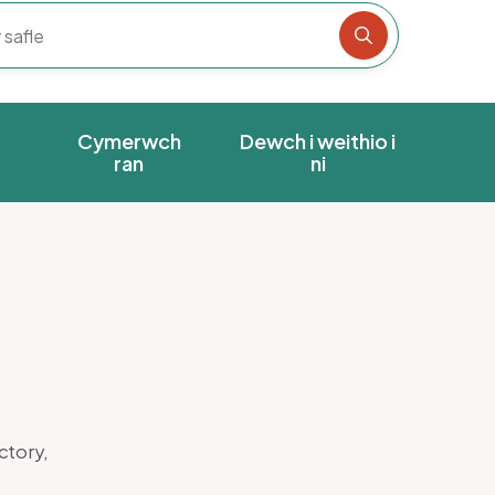
Chwiliwch y s
Cymerwch
Dewch i weithio i
ran
ni
ctory,