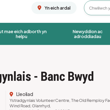
Yn eich ardal
ut mae eich adborth yn
Newyddion ac
helpu
adroddiadau
dgynlais - Banc Bwyd
Lleoliad
Ystradgynlais Volunteer Centre, The Old Remploy Fa
Wind Road, Glanrhyd,