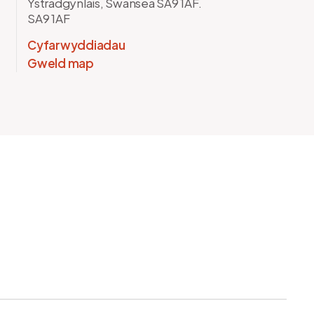
Ystradgynlais, Swansea SA9 1AF.
SA9 1AF
Cyfarwyddiadau
Gweld map