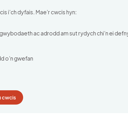
is i’ch dyfais. Mae’r cwcis hyn:
u gwybodaeth ac adrodd am sut rydych chi’n ei def
dd o’n gwefan
 cwcis