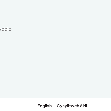
nyddio
English
Cysylltwch â Ni