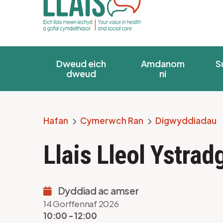
Dweud eich
Amdanom
S
dweud
ni
Hafan
Cymerwch Ran
Digwyddiadau
Breadcrumb
Llais Lleol Ystra
Dyddiad ac amser
14 Gorffennaf 2026
10:00 - 12:00