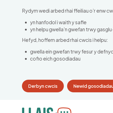
Skip to main content
Rydym wedi arbed rhai ffeiliau o’r enw cwc
yn hanfodol i waith y safle
yn helpu gwella’n gwefan trwy gasgl
Hefyd, hoffem arbed rhai cwcis i helpu:
gwella ein gwefan trwy fesur y defny
cofio eich gosodiadau
Derbyn cwcis
Newid gosodiadau