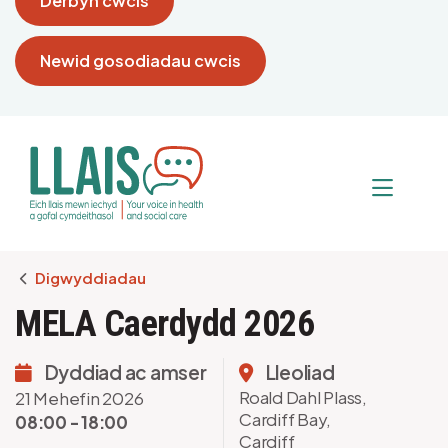
Derbyn cwcis
Newid gosodiadau cwcis
Breadcrumb
Digwyddiadau
MELA Caerdydd 2026
Dyddiad ac amser
Lleoliad
Roald Dahl Plass,
21 Mehefin 2026
Cardiff Bay,
08:00 - 18:00
Cardiff