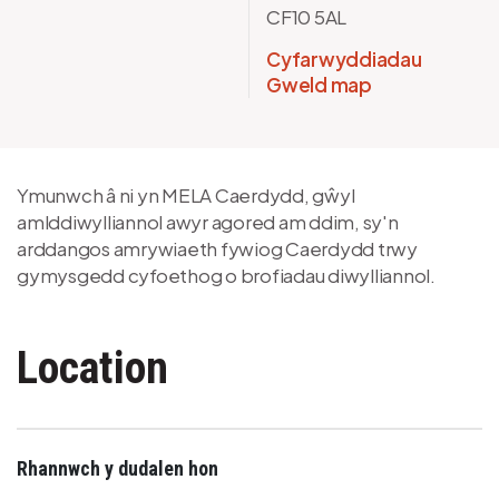
CF10 5AL
Cyfarwyddiadau
Gweld map
Ymunwch â ni yn MELA Caerdydd, gŵyl
amlddiwylliannol awyr agored am ddim, sy'n
arddangos amrywiaeth fywiog Caerdydd trwy
gymysgedd cyfoethog o brofiadau diwylliannol.
Location
Rhannwch y dudalen hon