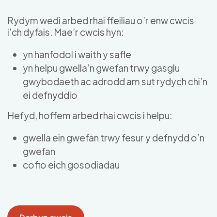
Skip to main content
Rydym wedi arbed rhai ffeiliau o’r enw cwcis
i’ch dyfais. Mae’r cwcis hyn:
yn hanfodol i waith y safle
yn helpu gwella’n gwefan trwy gasglu
gwybodaeth ac adrodd am sut rydych chi’n
ei defnyddio
Hefyd, hoffem arbed rhai cwcis i helpu:
gwella ein gwefan trwy fesur y defnydd o’n
gwefan
cofio eich gosodiadau