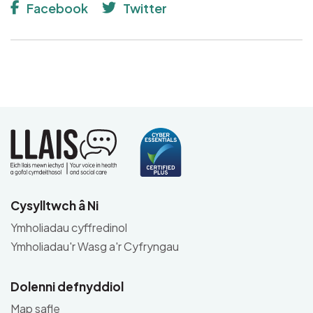
Facebook
Twitter
Cysylltwch â Ni
Ymholiadau cyffredinol
Ymholiadau'r Wasg a'r Cyfryngau
Dolenni defnyddiol
Map safle