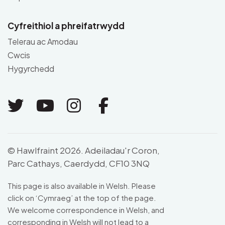
Cyfreithiol a phreifatrwydd
Telerau ac Amodau
Cwcis
Hygyrchedd
Link to Twitter
Link to Youtube
Link to Instagram
Link to Facebo
© Hawlfraint 2026. Adeiladau'r Coron,
Parc Cathays, Caerdydd, CF10 3NQ
This page is also available in Welsh. Please
click on ‘Cymraeg’ at the top of the page.
We welcome correspondence in Welsh, and
corresponding in Welsh will not lead to a