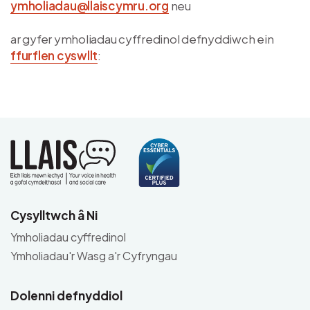
ymholiadau@llaiscymru.org
neu
ar gyfer ymholiadau cyffredinol defnyddiwch ein
ffurflen cyswllt
:
Cysylltwch â Ni
Ymholiadau cyffredinol
Ymholiadau'r Wasg a'r Cyfryngau
Dolenni defnyddiol