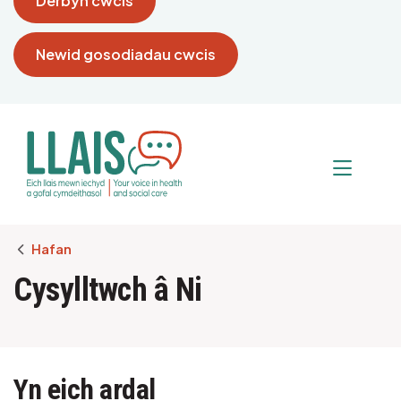
Derbyn cwcis
Newid gosodiadau cwcis
Breadcrumb
Hafan
Cysylltwch â Ni
Yn eich ardal