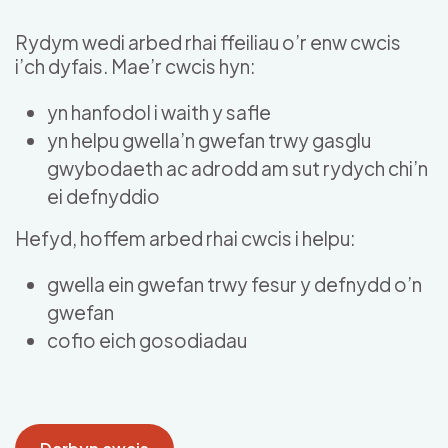
Skip to main content
Rydym wedi arbed rhai ffeiliau o’r enw cwcis
i’ch dyfais. Mae’r cwcis hyn:
yn hanfodol i waith y safle
yn helpu gwella’n gwefan trwy gasglu
gwybodaeth ac adrodd am sut rydych chi’n
ei defnyddio
Hefyd, hoffem arbed rhai cwcis i helpu:
gwella ein gwefan trwy fesur y defnydd o’n
gwefan
cofio eich gosodiadau