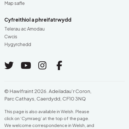
Map safle
Cyfreithiol a phreifatrwydd
Telerau ac Amodau
Cwcis
Hygyrchedd
Link to Twitter
Link to Youtube
Link to Instagram
Link to Facebo
© Hawlfraint 2026. Adeiladau'r Coron,
Parc Cathays, Caerdydd, CF10 3NQ
This page is also available in Welsh. Please
click on ‘Cymraeg’ at the top of the page.
We welcome correspondence in Welsh, and