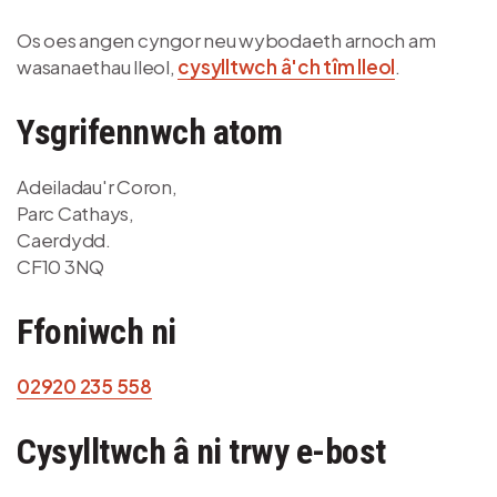
Os oes angen cyngor neu wybodaeth arnoch am
wasanaethau lleol,
cysylltwch â'ch tîm lleol
.
Ysgrifennwch atom
Adeiladau'r Coron,
Parc Cathays,
Caerdydd.
CF10 3NQ
Ffoniwch ni
02920 235 558
Cysylltwch â ni trwy e-bost