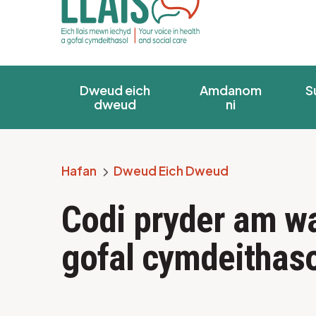
Dweud eich
Amdanom
S
dweud
ni
Hafan
Dweud Eich Dweud
Breadcrumb
Codi pryder am w
gofal cymdeithaso