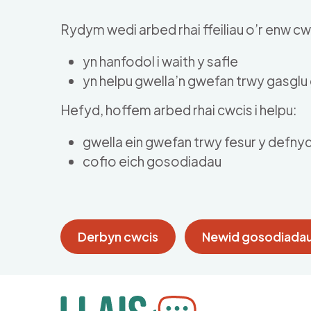
Skip to main content
Rydym wedi arbed rhai ffeiliau o’r enw cwc
yn hanfodol i waith y safle
yn helpu gwella’n gwefan trwy gasgl
Hefyd, hoffem arbed rhai cwcis i helpu:
gwella ein gwefan trwy fesur y defny
cofio eich gosodiadau
Derbyn cwcis
Newid gosodiadau