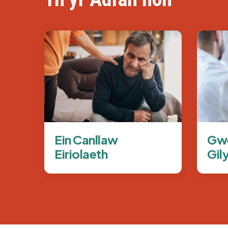
Delwedd
Delwe
Ein Canllaw
Gwe
Eiriolaeth
Gil