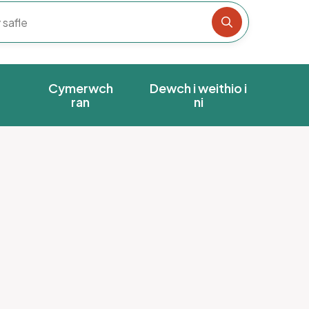
Chwiliwch y s
Cymerwch
Dewch i weithio i
ran
ni