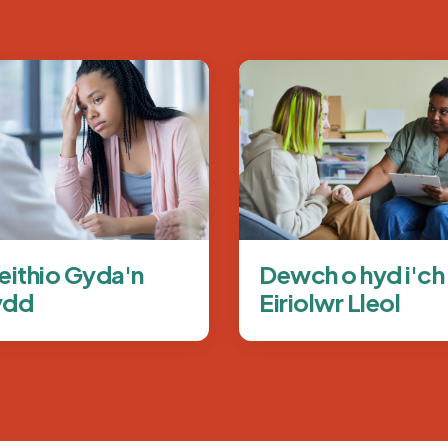
dd
Delwedd
ithio Gyda'n
Dewch o hyd i'ch
ydd
Eiriolwr Lleol