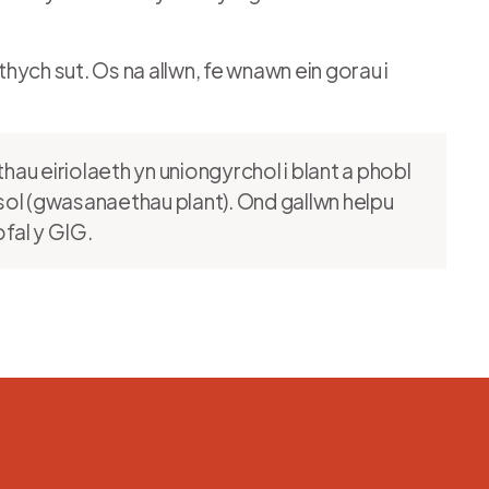
ych sut. Os na allwn, fe wnawn ein gorau i
u eiriolaeth yn uniongyrchol i blant a phobl
ol (gwasanaethau plant). Ond gallwn helpu
fal y GIG.