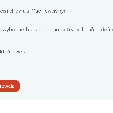
is i’ch dyfais. Mae’r cwcis hyn:
u gwybodaeth ac adrodd am sut rydych chi’n ei def
dd o’n gwefan
 cwcis