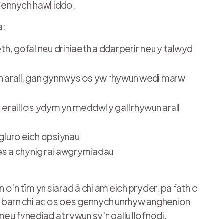
gennych hawl iddo.
a:
, gofal neu driniaeth a ddarperir neu y talwyd
un arall, gan gynnwys os yw rhywun wedi marw
 eraill os ydym yn meddwl y gall rhywun arall
luro eich opsiynau
es a chynig rai awgrymiadau
 o'n tîm yn siarad â chi am eich pryder, pa fath o
 barn chi ac os oes gennych unrhyw anghenion
eu fynediad at rywun sy'n gallu llofnodi.