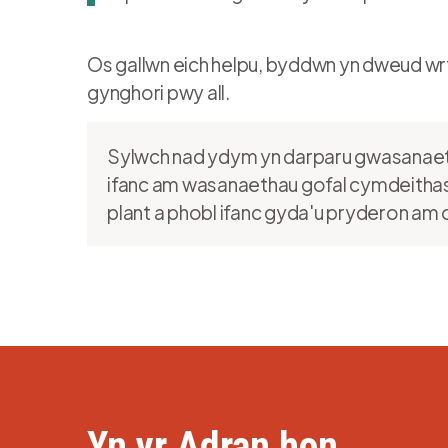
Os gallwn eich helpu, byddwn yn dweud wrth
gynghori pwy all.
Sylwch nad ydym yn darparu gwasanaetha
ifanc am wasanaethau gofal cymdeithas
plant a phobl ifanc gyda'u pryderon am o
Yn yr Adran hon