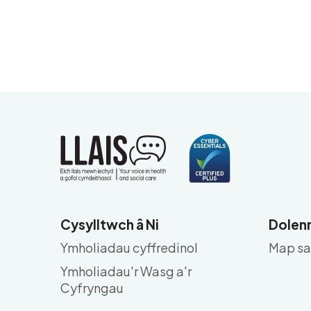
Cysylltwch â Ni
Dolenn
Ymholiadau cyffredinol
Map sa
Ymholiadau'r Wasg a'r
Cyfryngau