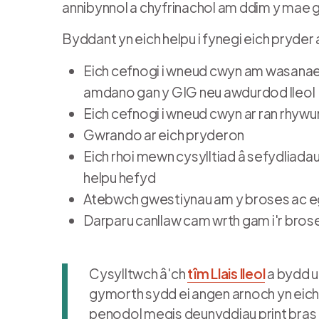
annibynnol a chyfrinachol am ddim y mae 
Byddant yn eich helpu i fynegi eich pryder 
Eich cefnogi i wneud cwyn am wasanaeth
amdano gan y GIG neu awdurdod lleol
Eich cefnogi i wneud cwyn ar ran rhyw
Gwrando ar eich pryderon
Eich rhoi mewn cysylltiad â sefydliadau
helpu hefyd
Atebwch gwestiynau am y broses ac eg
Darparu canllaw cam wrth gam i'r bros
Cysylltwch â'ch
tîm Llais lleol
a bydd un
gymorth sydd ei angen arnoch yn eich
penodol megis deunyddiau print bras n