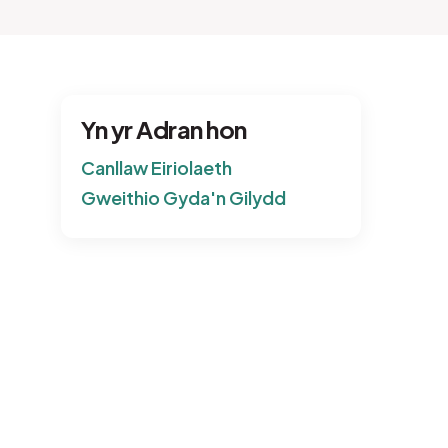
Yn yr Adran hon
Canllaw Eiriolaeth
Gweithio Gyda'n Gilydd