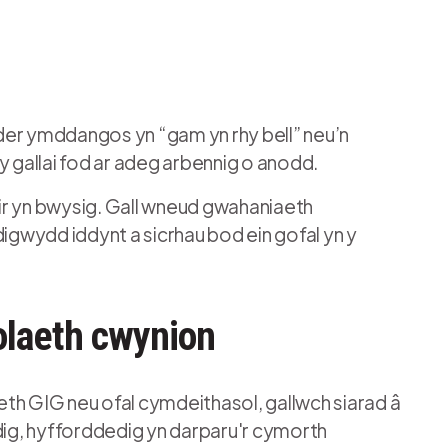
ryder ymddangos yn “gam yn rhy bell” neu’n
gallai fod ar adeg arbennig o anodd.
ir yn bwysig. Gall wneud gwahaniaeth
g digwydd iddynt a sicrhau bod ein gofal yn y
olaeth cwynion
th GIG neu ofal cymdeithasol, gallwch siarad â
edig, hyfforddedig yn darparu'r cymorth