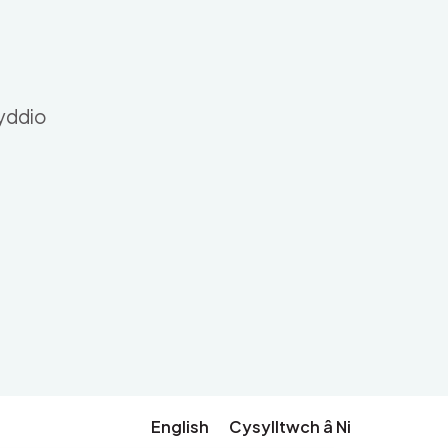
nyddio
English
Cysylltwch â Ni