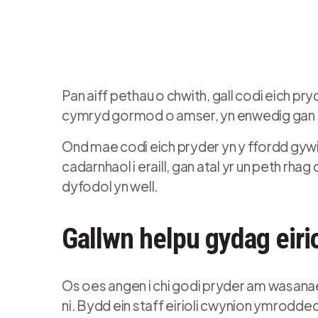
Pan aiff pethau o chwith, gall codi eich p
cymryd gormod o amser, yn enwedig gan y 
Ond mae codi eich pryder yn y ffordd gyw
cadarnhaol i eraill, gan atal yr un peth rha
dyfodol yn well.
Gallwn helpu gydag eiri
Os oes angen i chi godi pryder am wasanae
ni. Bydd ein staff eirioli cwynion ymrodd