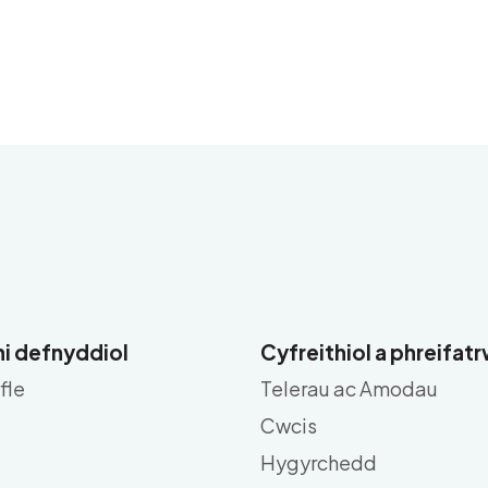
i defnyddiol
Cyfreithiol a phreifa
fle
Telerau ac Amodau
Cwcis
Hygyrchedd