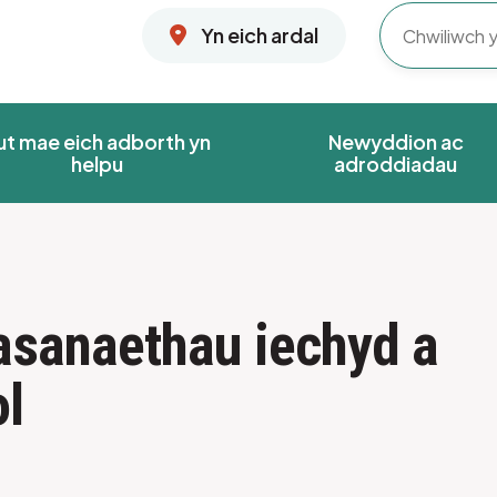
Yn eich ardal
ut mae eich adborth yn
Newyddion ac
helpu
adroddiadau
asanaethau iechyd a
l