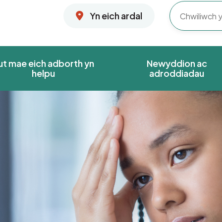
Yn eich ardal
ut mae eich adborth yn
Newyddion ac
helpu
adroddiadau