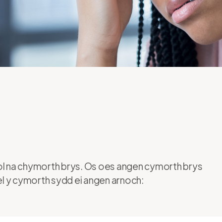
l na chymorth brys. Os oes angen cymorth brys
ael y cymorth sydd ei angen arnoch: