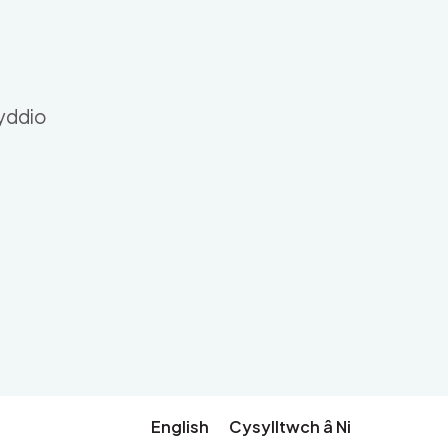
nyddio
English
Cysylltwch â Ni