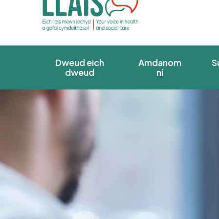
Dweud eich
Amdanom
S
dweud
ni