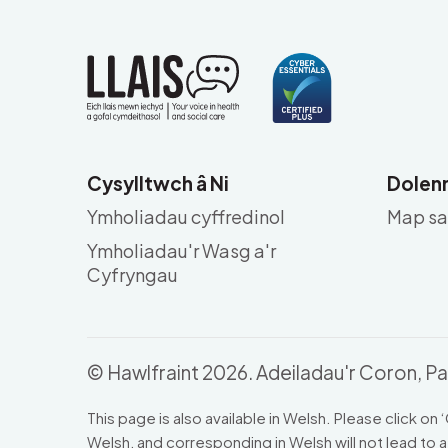
Cysylltwch â Ni
Dolenn
Ymholiadau cyffredinol
Map sa
Ymholiadau'r Wasg a'r
Cyfryngau
© Hawlfraint 2026. Adeiladau'r Coron, 
This page is also available in Welsh. Please click
Welsh, and corresponding in Welsh will not lead to a