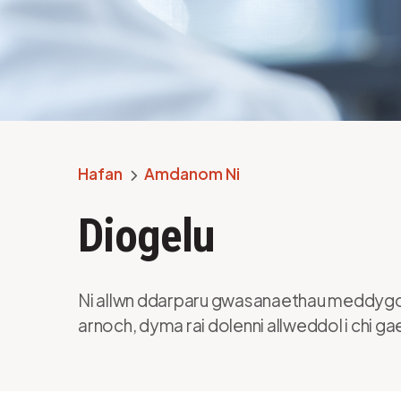
Hafan
Amdanom Ni
Breadcrumb
Diogelu
Ni allwn ddarparu gwasanaethau meddygo
arnoch, dyma rai dolenni allweddol i chi g