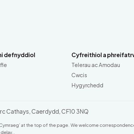
i defnyddiol
Cyfreithiol a phreifa
fle
Telerau ac Amodau
Cwcis
Hygyrchedd
Parc Cathays, Caerdydd, CF10 3NQ
 on ‘Cymraeg’ at the top of the page. We welcome correspondence
 delay..