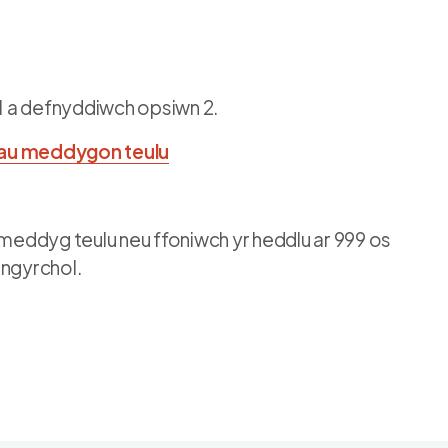
1 a defnyddiwch opsiwn 2.
hau meddygon teulu
eddyg teulu neu ffoniwch yr heddlu ar 999 os
ongyrchol.