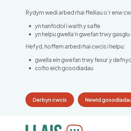
Skip to main content
Rydym wedi arbed rhai ffeiliau o’r enw cwc
yn hanfodol i waith y safle
yn helpu gwella’n gwefan trwy gasgl
Hefyd, hoffem arbed rhai cwcis i helpu:
gwella ein gwefan trwy fesur y defny
cofio eich gosodiadau
Derbyn cwcis
Newid gosodiadau