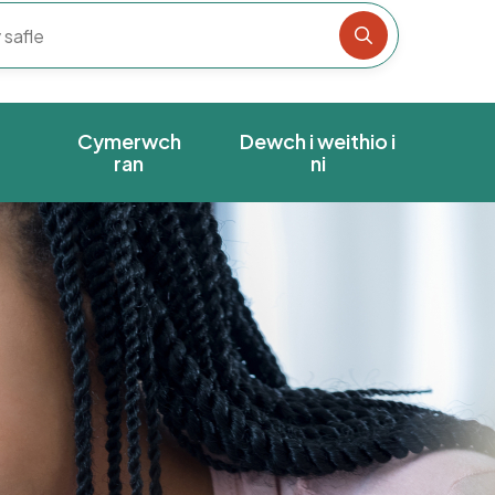
Chwiliwch y s
Cymerwch
Dewch i weithio i
ran
ni