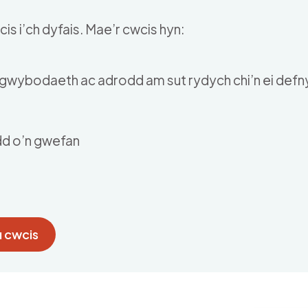
is i’ch dyfais. Mae’r cwcis hyn:
u gwybodaeth ac adrodd am sut rydych chi’n ei def
dd o’n gwefan
 cwcis