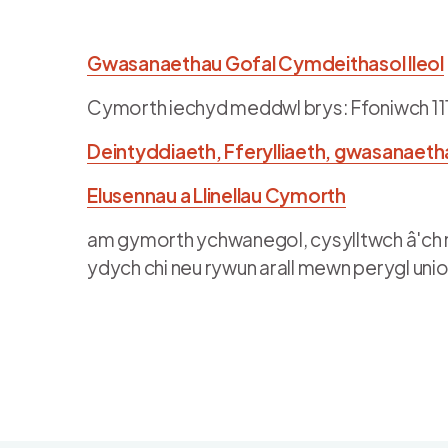
Gwasanaethau Gofal Cymdeithasol lleol
Cymorth iechyd meddwl brys: Ffoniwch 11
Deintyddiaeth, Fferylliaeth, gwasanaet
Elusennau a Llinellau Cymorth
am gymorth ychwanegol, cysylltwch â'ch m
ydych chi neu rywun arall mewn perygl uni