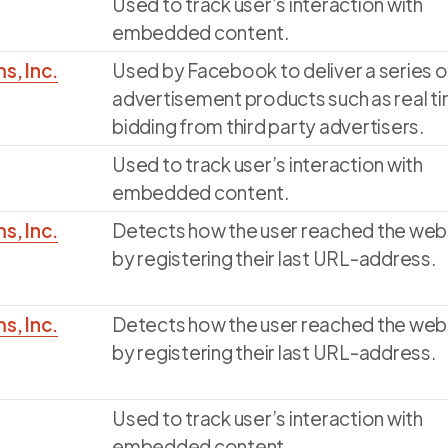
Used to track user’s interaction with
embedded content.
s, Inc.
Used by Facebook to deliver a series o
advertisement products such as real t
bidding from third party advertisers.
Used to track user’s interaction with
embedded content.
s, Inc.
Detects how the user reached the web
by registering their last URL-address.
s, Inc.
Detects how the user reached the web
by registering their last URL-address.
Used to track user’s interaction with
embedded content.