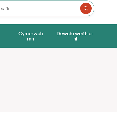
Chwiliwch y s
Cymerwch
Dewch i weithio i
ran
ni