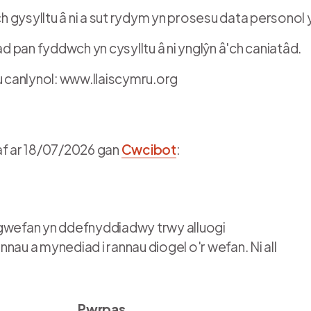
gysylltu â ni a sut rydym yn prosesu data personol y
 pan fyddwch yn cysylltu â ni ynglŷn â'ch caniatâd.
u canlynol: www.llaiscymru.org
f ar 18/07/2026 gan
Cwcibot
:
 gwefan yn ddefnyddiadwy trwy alluogi
nau a mynediad i rannau diogel o'r wefan. Ni all
Pwrpas