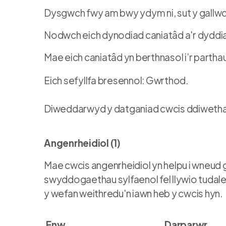
Dysgwch fwy am bwy ydym ni, sut y gallwch 
Nodwch eich dynodiad caniatâd a'r dyddiad
Mae eich caniatâd yn berthnasol i’r partha
Eich sefyllfa bresennol: Gwrthod.
Diweddarwyd y datganiad cwcis ddiwetha
Angenrheidiol (1)
Mae cwcis angenrheidiol yn helpu i wneud
swyddogaethau sylfaenol fel llywio tudalen
y wefan weithredu'n iawn heb y cwcis hyn.
Enw
Darparwr