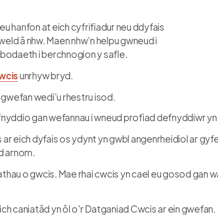
 eu hanfon at eich cyfrifiadur neu ddyfais
eld â nhw. Maen nhw’n helpu gwneud i
bodaeth i berchnogion y safle.
cwcis
unrhyw bryd.
 gwefan wedi’u rhestru isod.
defnyddio gan wefannau i wneud profiad defnyddiwr yn 
s ar eich dyfais os ydynt yn gwbl angenrheidiol ar gy
âd arnom.
thau o gwcis. Mae rhai cwcis yn cael eu gosod gan w
ch caniatâd yn ôl o'r Datganiad Cwcis ar ein gwefan.