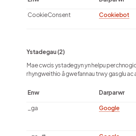
CookieConsent
Cookiebot
Ystadegau (2)
Mae cwcis ystadegyn yn helpu perchnogio
rhyngweithio â gwefannau trwy gasglu a
Enw
Darparwr
_ga
Google