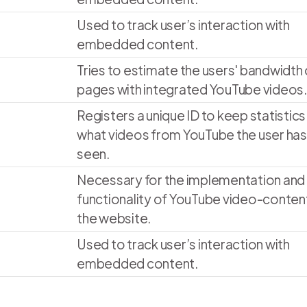
Used to track user’s interaction with
embedded content.
Tries to estimate the users' bandwidth
pages with integrated YouTube videos.
Registers a unique ID to keep statistics
what videos from YouTube the user has
seen.
Necessary for the implementation and
functionality of YouTube video-conten
the website.
Used to track user’s interaction with
embedded content.