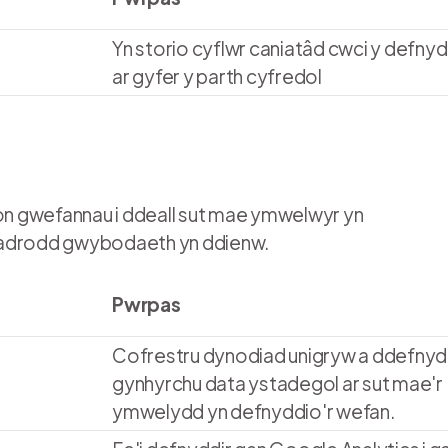
Yn storio cyflwr caniatâd cwci y defny
ar gyfer y parth cyfredol
n gwefannau i ddeall sut mae ymwelwyr yn
c adrodd gwybodaeth yn ddienw.
Pwrpas
Cofrestru dynodiad unigryw a ddefnydd
gynhyrchu data ystadegol ar sut mae'r
ymwelydd yn defnyddio'r wefan.