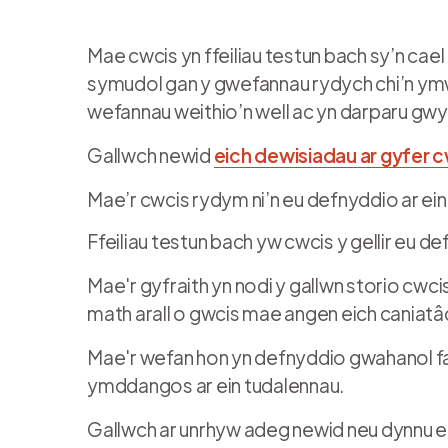
Mae cwcis yn ffeiliau testun bach sy’n cael
symudol gan y gwefannau rydych chi’n ymw
wefannau weithio’n well ac yn darparu gwy
Gallwch newid
eich dewisiadau ar gyfer 
Mae’r cwcis rydym ni’n eu defnyddio ar ein
Ffeiliau testun bach yw cwcis y gellir eu 
Mae'r gyfraith yn nodi y gallwn storio cwci
math arall o gwcis mae angen eich caniat
Mae'r wefan hon yn defnyddio gwahanol fa
ymddangos ar ein tudalennau.
Gallwch ar unrhyw adeg newid neu dynnu ei