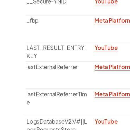
__Secure-YNID
YouTube
_fbp
Meta Platform
LAST_RESULT_ENTRY_
YouTube
KEY
lastExternalReferrer
Meta Platform
lastExternalReferrerTim
Meta Platform
e
LogsDatabaseV2:V#||L
YouTube
ogsRequestsStore