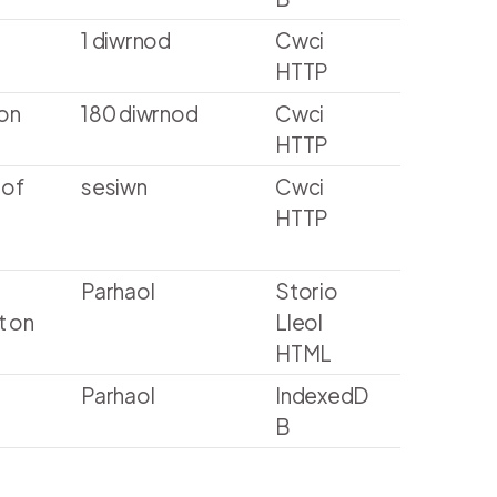
1 diwrnod
Cwci
HTTP
 on
180 diwrnod
Cwci
HTTP
 of
sesiwn
Cwci
HTTP
Parhaol
Storio
t on
Lleol
HTML
Parhaol
IndexedD
B