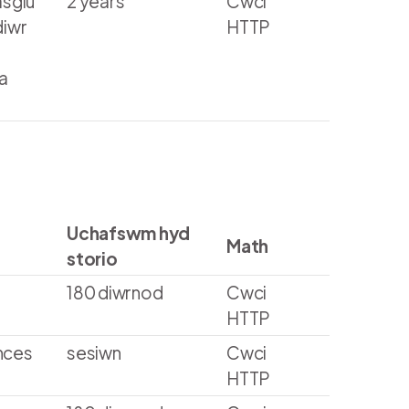
asglu
2 years
Cwci
diwr
HTTP
a
Uchafswm hyd
Math
storio
180 diwrnod
Cwci
HTTP
ences
sesiwn
Cwci
HTTP