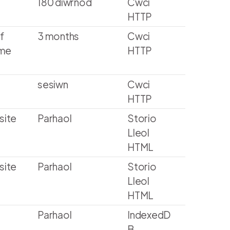
180 diwrnod
Cwci
HTTP
f
3 months
Cwci
ime
HTTP
sesiwn
Cwci
HTTP
site
Parhaol
Storio
Lleol
HTML
site
Parhaol
Storio
Lleol
HTML
Parhaol
IndexedD
B