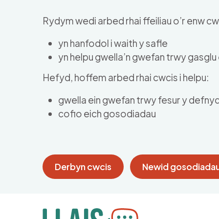
Skip to main content
Rydym wedi arbed rhai ffeiliau o’r enw cwc
yn hanfodol i waith y safle
yn helpu gwella’n gwefan trwy gasgl
Hefyd, hoffem arbed rhai cwcis i helpu:
gwella ein gwefan trwy fesur y defny
cofio eich gosodiadau
Derbyn cwcis
Newid gosodiadau