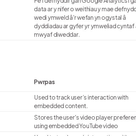
Fe'i defnyddir gan Google Analytics i g
data ar y nifer o weithiau y mae defnyd
wedi ymweld â'r wefan yn ogystal â
dyddiadau ar gyfer yr ymweliad cyntaf 
mwyaf diweddar.
Pwrpas
Used to track user’s interaction with
embedded content.
Stores the user's video player prefer
using embedded YouTube video