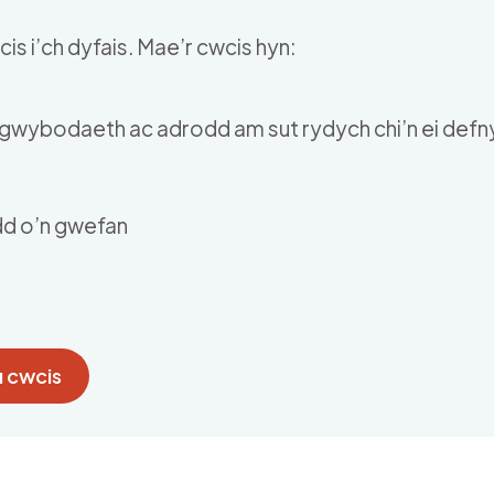
is i’ch dyfais. Mae’r cwcis hyn:
u gwybodaeth ac adrodd am sut rydych chi’n ei def
dd o’n gwefan
 cwcis