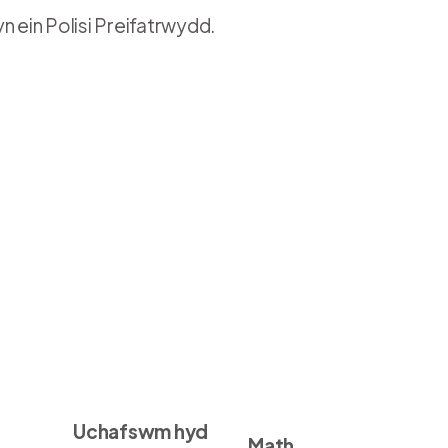
n ein Polisi Preifatrwydd.
Uchafswm hyd
Math