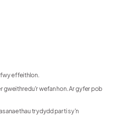
fwy effeithlon.
fer gweithredu'r wefan hon. Ar gyfer pob
asanaethau trydydd parti sy'n