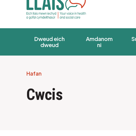
Dweud eich
Amdanom
S
dweud
ni
Hafan
Breadcrumb
Cwcis