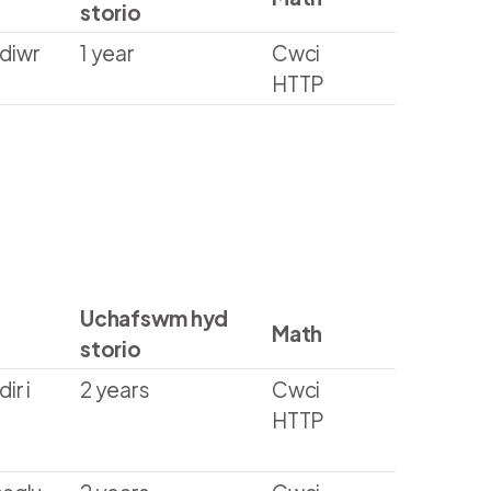
storio
ddiwr
1 year
Cwci
HTTP
Uchafswm hyd
Math
storio
ir i
2 years
Cwci
HTTP