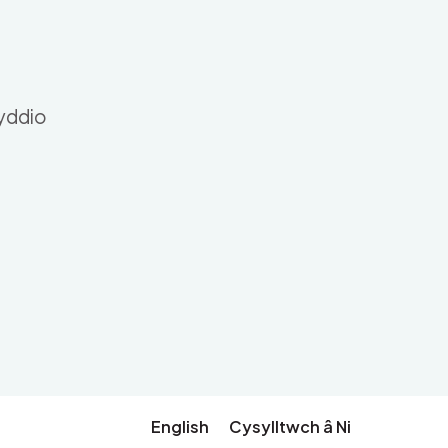
nyddio
English
Cysylltwch â Ni