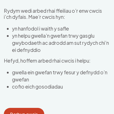
Skip to main content
Rydym wedi arbed rhai ffeiliau o’r enw cwcis
i’ch dyfais. Mae’r cwcis hyn:
yn hanfodol i waith y safle
yn helpu gwella’n gwefan trwy gasglu
gwybodaeth ac adrodd am sut rydych chi’n
ei defnyddio
Hefyd, hoffem arbed rhai cwcis i helpu:
gwella ein gwefan trwy fesur y defnydd o’n
gwefan
cofio eich gosodiadau