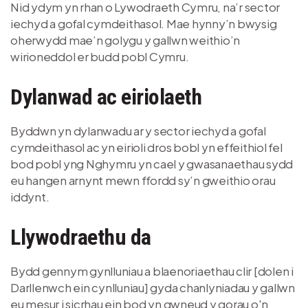
Nid ydym yn rhan o Lywodraeth Cymru, na’r sector
iechyd a gofal cymdeithasol. Mae hynny’n bwysig
oherwydd mae’n golygu y gallwn weithio’n
wirioneddol er budd pobl Cymru.
Dylanwad ac eiriolaeth
Byddwn yn dylanwadu ar y sector iechyd a gofal
cymdeithasol ac yn eirioli dros bobl yn effeithiol fel
bod pobl yng Nghymru yn cael y gwasanaethau sydd
eu hangen arnynt mewn ffordd sy’n gweithio orau
iddynt.
Llywodraethu da
Bydd gennym gynlluniau a blaenoriaethau clir [dolen i
Darllenwch ein cynlluniau] gyda chanlyniadau y gallwn
eu mesur i sicrhau ein bod yn gwneud y gorau o'n