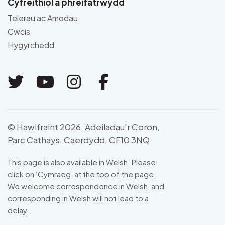
Cyfreithiol a phreifatrwydd
Telerau ac Amodau
Cwcis
Hygyrchedd
Link to Twitter
Link to Youtube
Link to Instagram
Link to Facebo
© Hawlfraint 2026. Adeiladau'r Coron,
Parc Cathays, Caerdydd, CF10 3NQ
This page is also available in Welsh. Please
click on ‘Cymraeg’ at the top of the page.
We welcome correspondence in Welsh, and
corresponding in Welsh will not lead to a
delay..