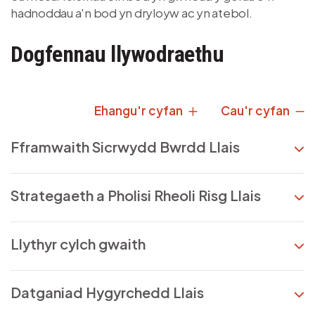
hadnoddau a'n bod yn dryloyw ac yn atebol.
Dogfennau llywodraethu
Ehangu'r cyfan
Cau'r cyfan
Fframwaith Sicrwydd Bwrdd Llais
Strategaeth a Pholisi Rheoli Risg Llais
Llythyr cylch gwaith
Datganiad Hygyrchedd Llais