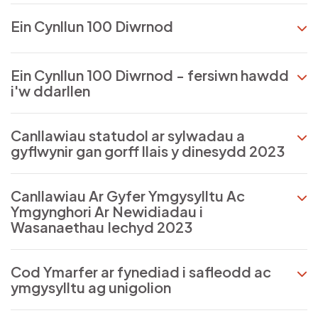
Ein Cynllun 100 Diwrnod
Ein Cynllun 100 Diwrnod - fersiwn hawdd
i'w ddarllen
Canllawiau statudol ar sylwadau a
gyflwynir gan gorff llais y dinesydd 2023
Canllawiau Ar Gyfer Ymgysylltu Ac
Ymgynghori Ar Newidiadau i
Wasanaethau Iechyd 2023
Cod Ymarfer ar fynediad i safleodd ac
ymgysylltu ag unigolion