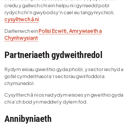
credu y gallwch chi ein helpu ni i gyrraedd pobl
rydych chi'n gwybod sy'n cael eu tangynrychioli,
cysylltwch â ni
.
Darllenwch ein
Polisi Ecwiti, Amrywiaeth a
Chynhwysiant
Partneriaeth gydweithredol
Rydym eisiau gweithio gyda phobl, y sector iechyd a
gofal cymdeithasol a’r sectorau gwirfoddol a
chymunedol.
Cysylltwch â ni os nad ydym eisoes yn gweithio gyda
chi a'ch bod yn meddwl y dylem fod.
Annibyniaeth