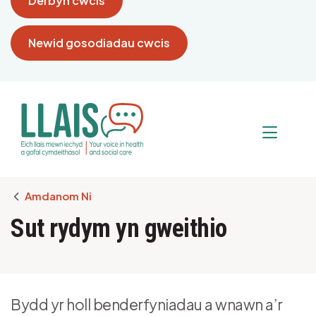
Derbyn cwcis
Newid gosodiadau cwcis
Breadcrumb
Amdanom Ni
Sut rydym yn gweithio
Bydd yr holl benderfyniadau a wnawn a’r