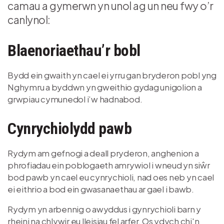
camau a gymerwn yn unol ag un neu fwy o’r
canlynol:
Blaenoriaethau’r bobl
Bydd ein gwaith yn cael ei yrru gan bryderon pobl yng
Nghymru a byddwn yn gweithio gydag unigolion a
grwpiau cymunedol i’w hadnabod.
Cynrychiolydd pawb
Rydym am gefnogi a deall pryderon, anghenion a
phrofiadau ein poblogaeth amrywiol i wneud yn siŵr
bod pawb yn cael eu cynrychioli, nad oes neb yn cael
ei eithrio a bod ein gwasanaethau ar gael i bawb.
Rydym yn arbennig o awyddus i gynrychioli barn y
rheini na chlywir eu lleisiau fel arfer. Os ydych chi'n