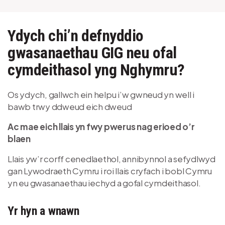
Ydych chi’n defnyddio
gwasanaethau GIG neu ofal
cymdeithasol yng Nghymru?
Os ydych, gallwch ein helpu i’w gwneud yn well i
bawb trwy ddweud eich dweud
Ac mae eich llais yn fwy pwerus nag erioed o’r
blaen
Llais yw’r corff cenedlaethol, annibynnol a sefydlwyd
gan Lywodraeth Cymru i roi llais cryfach i bobl Cymru
yn eu gwasanaethau iechyd a gofal cymdeithasol.
Yr hyn a wnawn