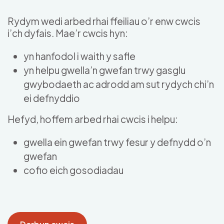
Skip to main content
Rydym wedi arbed rhai ffeiliau o’r enw cwcis
i’ch dyfais. Mae’r cwcis hyn:
yn hanfodol i waith y safle
yn helpu gwella’n gwefan trwy gasglu
gwybodaeth ac adrodd am sut rydych chi’n
ei defnyddio
Hefyd, hoffem arbed rhai cwcis i helpu:
gwella ein gwefan trwy fesur y defnydd o’n
gwefan
cofio eich gosodiadau