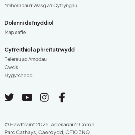
Ymholiadau'r Wasg a'r Cyfryngau
Dolenni defnyddiol
Map safle
Cyfreithiol a phreifatrwydd
Telerau ac Amodau
Cwcis
Hygyrchedd
Link to Twitter
Link to Youtube
Link to Instagram
Link to Facebo
© Hawlfraint 2026. Adeiladau'r Coron,
Parc Cathays, Caerdydd, CF10 3NQ