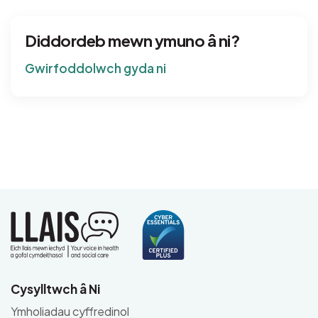
Diddordeb mewn ymuno â ni?
Gwirfoddolwch gyda ni
Cysylltwch â Ni
Ymholiadau cyffredinol