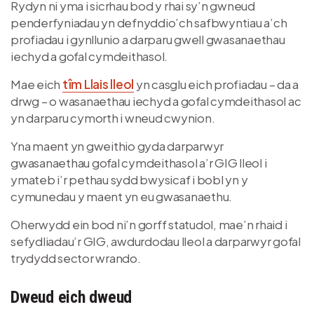
Rydyn ni yma i sicrhau bod y rhai sy’n gwneud
penderfyniadau yn defnyddio’ch safbwyntiau a’ch
profiadau i gynllunio a darparu gwell gwasanaethau
iechyd a gofal cymdeithasol.
Mae eich
tîm Llais lleol
yn casglu eich profiadau – da a
drwg – o wasanaethau iechyd a gofal cymdeithasol ac
yn darparu cymorth i wneud cwynion.
Yna maent yn gweithio gyda darparwyr
gwasanaethau gofal cymdeithasol a’r GIG lleol i
ymateb i’r pethau sydd bwysicaf i bobl yn y
cymunedau y maent yn eu gwasanaethu.
Oherwydd ein bod ni’n gorff statudol, mae’n rhaid i
sefydliadau’r GIG, awdurdodau lleol a darparwyr gofal
trydydd sector wrando.
Dweud eich dweud