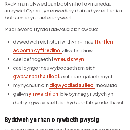
Rydym am glywed gan bobl yn holl gymunedau
amrywiol Cymru, yn enwedig y rhai nad yw eu lleisiau
bob amser yn cael eu clywed.
Mae llawer o ffyrdd i ddweud eich dweud:
dywedwch eich stori wrthym – mae
ffurflen
adborth cyffredinol
allwch ei lanw
cael cefnogaeth i
wneud cwyn
cael cyngor neu wybodaeth am eich
gwasanaethau lleol
a sut i gael gafael arnynt
mynychu un o’n
digwyddiadau lleol
rheolaidd
gallwn
ymweld â chi
ble bynnag yr ydych yn
derbyn gwasanaeth iechyd a gofal cymdeithasol
Byddwch yn rhan o rywbeth pwysig
Rydyn ni yma i wneud yn siŵr bod barn a phrofiadau