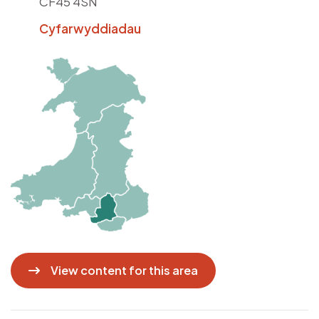
CF45 4SN
Cyfarwyddiadau
Delwedd
View content for this area