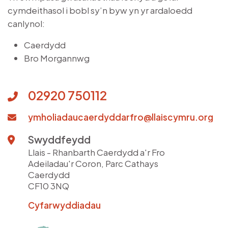
cymdeithasol i bobl sy’n byw yn yr ardaloedd
canlynol:
Caerdydd
Bro Morgannwg
02920 750112
ymholiadaucaerdyddarfro@llaiscymru.org
Swyddfeydd
Llais - Rhanbarth Caerdydd a'r Fro
Adeiladau'r Coron, Parc Cathays
Caerdydd
CF10 3NQ
Cyfarwyddiadau