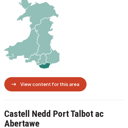
Delwedd
View content for this area
Castell Nedd Port Talbot ac
Abertawe