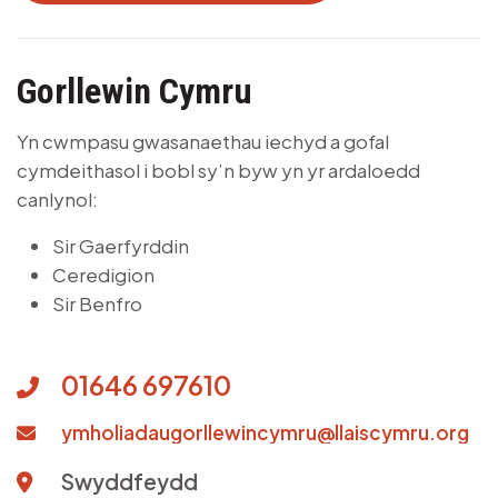
Gorllewin Cymru
Yn cwmpasu gwasanaethau iechyd a gofal
cymdeithasol i bobl sy’n byw yn yr ardaloedd
canlynol:
Sir Gaerfyrddin
Ceredigion
Sir Benfro
01646 697610
ymholiadaugorllewincymru@llaiscymru.org
Swyddfeydd