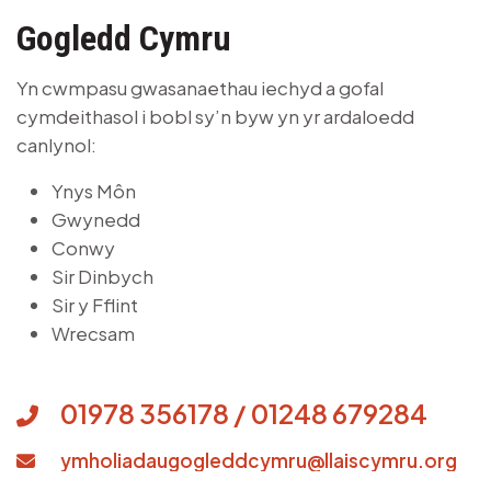
Gogledd Cymru
Yn cwmpasu gwasanaethau iechyd a gofal
cymdeithasol i bobl sy’n byw yn yr ardaloedd
canlynol:
Ynys Môn
Gwynedd
Conwy
Sir Dinbych
Sir y Fflint
Wrecsam
01978 356178 / 01248 679284
ymholiadaugogleddcymru@llaiscymru.org