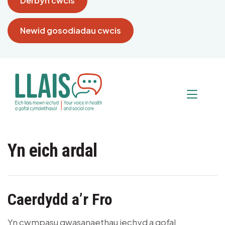
Derbyn cwcis
Newid gosodiadau cwcis
Yn eich ardal
Caerdydd a’r Fro
Yn cwmpasu gwasanaethau iechyd a gofal