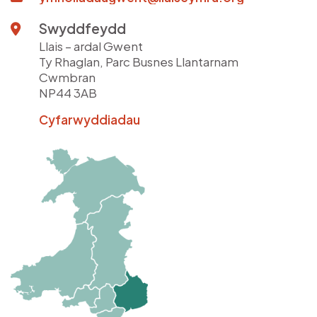
Swyddfeydd
Llais – ardal Gwent
Ty Rhaglan, Parc Busnes Llantarnam
Cwmbran
NP44 3AB
Cyfarwyddiadau
Delwedd