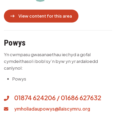
View content for this area
Powys
Yn cwmpasu gwasanaethau iechyd a gofal
cymdeithasol i bobl sy’n byw yn yr ardaloedd
canlynol:
Powys
01874 624206 / 01686 627632
ymholiadaupowys@llaiscymru.org