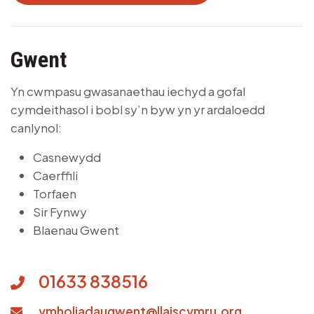
Gwent
Yn cwmpasu gwasanaethau iechyd a gofal
cymdeithasol i bobl sy’n byw yn yr ardaloedd
canlynol:
Casnewydd
Caerffili
Torfaen
Sir Fynwy
Blaenau Gwent
01633 838516
ymholiadaugwent@llaiscymru.org