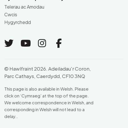
Telerau ac Amodau
Cwcis
Hygyrchedd
Link to Twitter
Link to Youtube
Link to Instagram
Link to Facebo
© Hawlfraint 2026. Adeiladau'r Coron,
Parc Cathays, Caerdydd, CF10 3NQ
This page is also available in Welsh. Please
click on ‘Cymraeg’ at the top of the page.
We welcome correspondence in Welsh, and
corresponding in Welsh will not lead to a
delay..