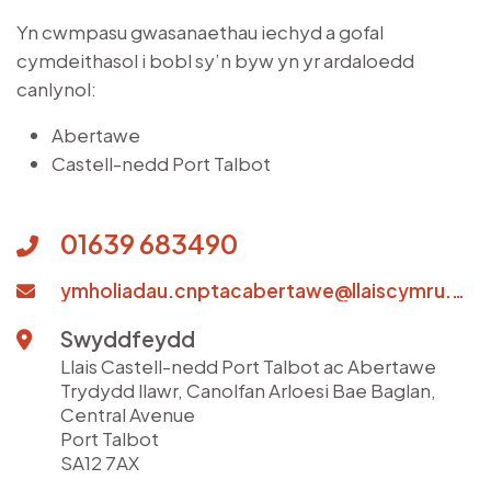
Yn cwmpasu gwasanaethau iechyd a gofal
cymdeithasol i bobl sy’n byw yn yr ardaloedd
canlynol:
Abertawe
Castell-nedd Port Talbot
01639 683490
ymholiadau.cnptacabertawe@llaiscymru.org
Swyddfeydd
Llais Castell-nedd Port Talbot ac Abertawe
Trydydd llawr, Canolfan Arloesi Bae Baglan,
Central Avenue
Port Talbot
SA12 7AX