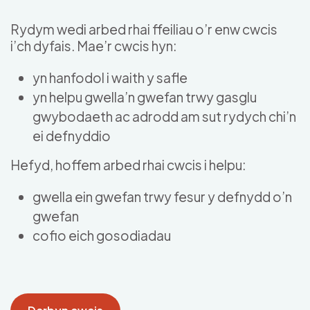
Skip to main content
Rydym wedi arbed rhai ffeiliau o’r enw cwcis
i’ch dyfais. Mae’r cwcis hyn:
yn hanfodol i waith y safle
yn helpu gwella’n gwefan trwy gasglu
gwybodaeth ac adrodd am sut rydych chi’n
ei defnyddio
Hefyd, hoffem arbed rhai cwcis i helpu:
gwella ein gwefan trwy fesur y defnydd o’n
gwefan
cofio eich gosodiadau