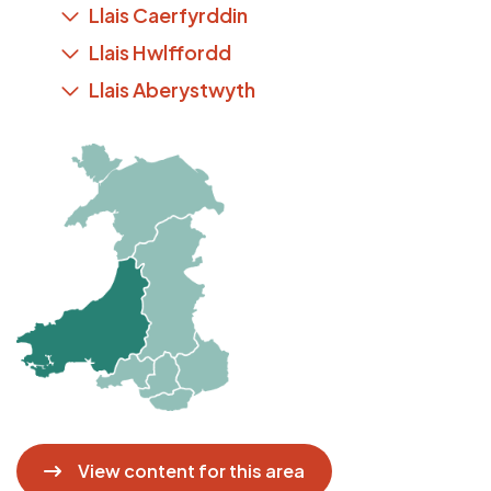
Llais Caerfyrddin
Llais Hwlffordd
Llais Aberystwyth
Delwedd
View content for this area