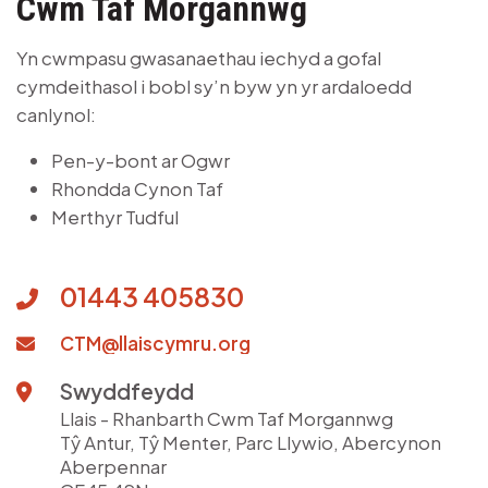
Cwm Taf Morgannwg
Yn cwmpasu gwasanaethau iechyd a gofal
cymdeithasol i bobl sy’n byw yn yr ardaloedd
canlynol:
Pen-y-bont ar Ogwr
Rhondda Cynon Taf
Merthyr Tudful
01443 405830
CTM@llaiscymru.org
Swyddfeydd
Llais - Rhanbarth Cwm Taf Morgannwg
Tŷ Antur, Tŷ Menter, Parc Llywio, Abercynon
Aberpennar