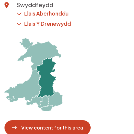
Swyddfeydd
Llais Aberhonddu
Llais Y Drenewydd
Delwedd
View content for this area