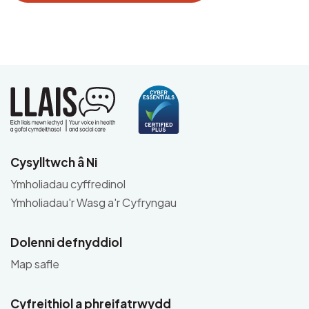
Cysylltwch â Ni
Ymholiadau cyffredinol
Ymholiadau'r Wasg a'r Cyfryngau
Dolenni defnyddiol
Map safle
Cyfreithiol a phreifatrwydd