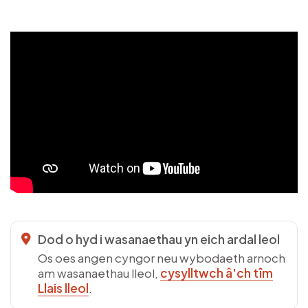
Video
Dod o hyd i wasanaethau yn eich ardal leol
Os oes angen cyngor neu wybodaeth arnoch
am wasanaethau lleol,
cysylltwch â'ch tîm
Llais lleol
.