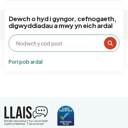
Dewch o hyd i gyngor, cefnogaeth,
digwyddiadau a mwy yn eich ardal
Postcode
Sear
Pori pob ardal