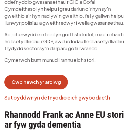
ddefnyddio gwasanaethau’r GIG a Gofal
Cymdeithasol yn helpu i greu darlun o’r hyn sy’n
gweithio a’r hyn nad yw’n gweithio, fel y gallwn helpu
llunwyr polisïau a gweithredwyr i wella gwasanaethau.
Ac, oherwydd ein bod yn gorff statudol, mae’n rhaid i
holl sefydliadau’r GIG, awdurdodau lleol a sefydliadau
trydydd sector sy’n darparu gofal wrando.
Cymerwch bum munud i rannu eich stori.
Cwblhewch yr arolwg
Sut byddwn yn defnyddio eich gwybodaeth
Rhannodd Frank ac Anne EU stori
ar fyw gyda dementia