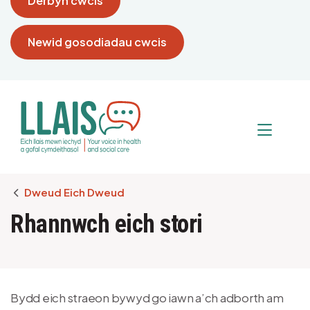
Derbyn cwcis
Newid gosodiadau cwcis
Breadcrumb
Dweud Eich Dweud
Rhannwch eich stori
Bydd eich straeon bywyd go iawn a’ch adborth am