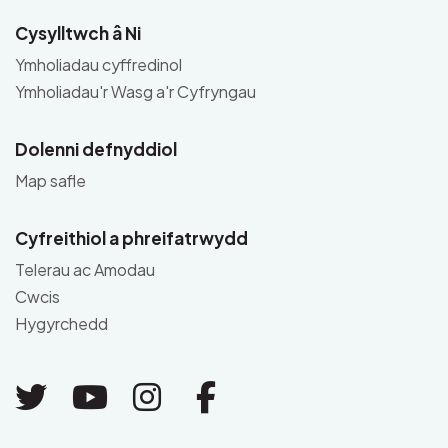
Cysylltwch â Ni
Ymholiadau cyffredinol
Ymholiadau'r Wasg a'r Cyfryngau
Dolenni defnyddiol
Map safle
Cyfreithiol a phreifatrwydd
Telerau ac Amodau
Cwcis
Hygyrchedd
Link to Twitter
Link to Youtube
Link to Instagram
Link to Facebo