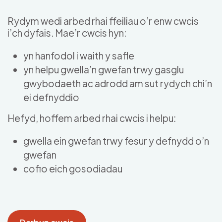
Skip to main content
Rydym wedi arbed rhai ffeiliau o’r enw cwcis
i’ch dyfais. Mae’r cwcis hyn:
yn hanfodol i waith y safle
yn helpu gwella’n gwefan trwy gasglu
gwybodaeth ac adrodd am sut rydych chi’n
ei defnyddio
Hefyd, hoffem arbed rhai cwcis i helpu:
gwella ein gwefan trwy fesur y defnydd o’n
gwefan
cofio eich gosodiadau