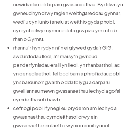
newidiadau i ddarparu gwasanaethau. Byddwn yn
gwneud hyn drwy raglen weithgareddau gynnar,
wedi'u cynllunio i anelu at weithio gyda phobl,
cynrychiolwyr cymunedol a grwpiau ym mhob
rhan o Gymru.
rhannu'r hyn rydyn ni'n ei glywed gyda'r GIG,
awdurdodau lleol, a'r rhai sy'n gwneud
penderfyniadau eraill yn lleol, yn rhanbarthol, ac
yn genedlaethol, fel bod barn a phrofiadau pobl
yn sbarduno'r gwaith o ddatblygu a darparu
gwelliannau mewn gwasanaethau iechyd a gofal
cymdeithasol i bawb.
cefnogi pobl i fynegi eu pryderon am iechyd a
gwasanaethau cymdeithasol drwy ein
gwasanaeth eiriolaeth cwynion annibynnol.