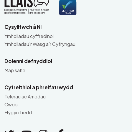
Cysylltwch â Ni
Ymholiadau cyffredinol
Ymholiadau'r Wasg a'r Cyfryngau
Dolenni defnyddiol
Map safle
Cyfreithiol a phreifatrwydd
Telerau ac Amodau
Cwcis
Hygyrchedd