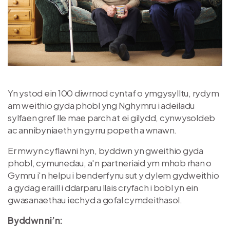
Yn ystod ein 100 diwrnod cyntaf o ymgysylltu, rydym
am weithio gyda phobl yng Nghymru i adeiladu
sylfaen gref lle mae parch at ei gilydd, cynwysoldeb
ac annibyniaeth yn gyrru popeth a wnawn.
Er mwyn cyflawni hyn, byddwn yn gweithio gyda
phobl, cymunedau, a'n partneriaid ym mhob rhan o
Gymru i'n helpu i benderfynu sut y dylem gydweithio
a gydag eraill i ddarparu llais cryfach i bobl yn ein
gwasanaethau iechyd a gofal cymdeithasol.
Byddwn ni’n: