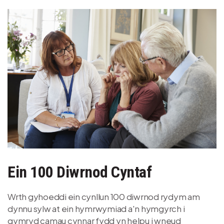
Delwedd
Ein 100 Diwrnod Cyntaf
Wrth gyhoeddi ein cynllun 100 diwrnod rydym am
dynnu sylw at ein hymrwymiad a'n hymgyrch i
gymryd camau cynnar fydd yn helpu i wneud