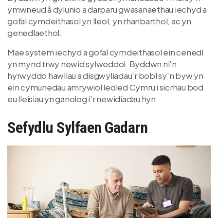
ymwneud â dylunio a darparu gwasanaethau iechyd a
gofal cymdeithasol yn lleol, yn rhanbarthol, ac yn
genedlaethol.
Mae system iechyd a gofal cymdeithasol ein cenedl
yn mynd trwy newid sylweddol. Byddwn ni'n
hyrwyddo hawliau a disgwyliadau'r bobl sy'n byw yn
ein cymunedau amrywiol ledled Cymru i sicrhau bod
eu lleisiau yn ganolog i'r newidiadau hyn.
Sefydlu Sylfaen Gadarn
Delwedd