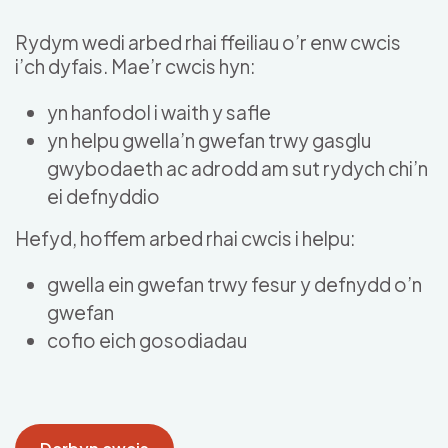
Skip to main content
Rydym wedi arbed rhai ffeiliau o’r enw cwcis
i’ch dyfais. Mae’r cwcis hyn:
yn hanfodol i waith y safle
yn helpu gwella’n gwefan trwy gasglu
gwybodaeth ac adrodd am sut rydych chi’n
ei defnyddio
Hefyd, hoffem arbed rhai cwcis i helpu:
gwella ein gwefan trwy fesur y defnydd o’n
gwefan
cofio eich gosodiadau