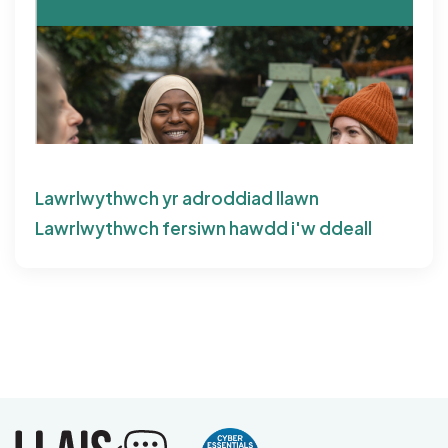
Lawrlwythwch yr adroddiad llawn
Lawrlwythwch fersiwn hawdd i'w ddeall