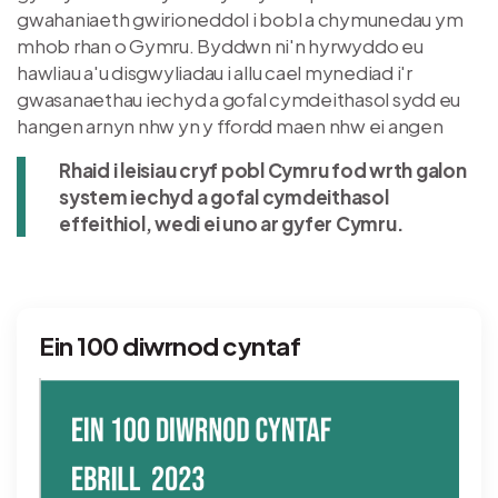
gwahaniaeth gwirioneddol i bobl a chymunedau ym
mhob rhan o Gymru. Byddwn ni'n hyrwyddo eu
hawliau a'u disgwyliadau i allu cael mynediad i'r
gwasanaethau iechyd a gofal cymdeithasol sydd eu
hangen arnyn nhw yn y ffordd maen nhw ei angen
Rhaid i leisiau cryf pobl Cymru fod wrth galon
system iechyd a gofal cymdeithasol
effeithiol, wedi ei uno ar gyfer Cymru.
Ein 100 diwrnod cyntaf
Delwedd