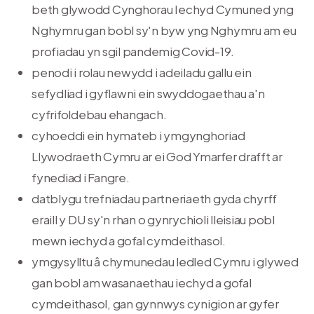
beth glywodd Cynghorau Iechyd Cymuned yng
Nghymru gan bobl sy'n byw yng Nghymru am eu
profiadau yn sgil pandemig Covid-19.
penodi i rolau newydd i adeiladu gallu ein
sefydliad i gyflawni ein swyddogaethau a'n
cyfrifoldebau ehangach.
cyhoeddi ein hymateb i ymgynghoriad
Llywodraeth Cymru ar ei God Ymarfer drafft ar
fynediad i Fangre.
datblygu trefniadau partneriaeth gyda chyrff
eraill y DU sy'n rhan o gynrychioli lleisiau pobl
mewn iechyd a gofal cymdeithasol.
ymgysylltu â chymunedau ledled Cymru i glywed
gan bobl am wasanaethau iechyd a gofal
cymdeithasol, gan gynnwys cynigion ar gyfer