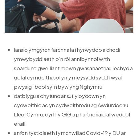
lansio ymgyrch farchnata i hyrwyddo a chodi
ymwybyddiaeth o'n rôl annibynnol wrth
sbarduno gwelliant mewn gwasanaethau iechyd a
gofal cymdeithasol yn y meysydd sydd fwyaf
pwysig i bobl sy'n byw yng Nghymru.
datblygu a chytuno ar sut y byddwn yn
cydweithio ac yn cydweithredu ag Awdurdodau
Lleol Cymru, cyrff y GIG a phartneriaid allweddol
eraill.
anfon tystiolaeth i ymchwiliad Covid-19 y DU ar