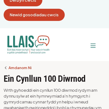
Derbyn cwcis
Newid gosodiadau cwcis
Breadcrumb
Amdanom Ni
Ein Cynllun 100 Diwrnod
Wrth gyhoeddi ein cynllun 100 diwrnod rydym am
dynnu sylw at ein hymrwymiad a'n hymgyrch i
gymryd camau cynnar fydd yn helpu i wneud
gwahaniaeth gwirioneddol i bobl a chymunedau ym