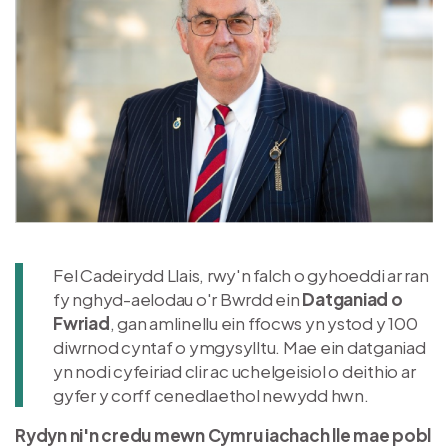
Fel Cadeirydd Llais, rwy'n falch o gyhoeddi ar ran
fy nghyd-aelodau o'r Bwrdd ein
Datganiad o
Fwriad
, gan amlinellu ein ffocws yn ystod y 100
diwrnod cyntaf o ymgysylltu. Mae ein datganiad
yn nodi cyfeiriad clir ac uchelgeisiol o deithio ar
gyfer y corff cenedlaethol newydd hwn.
Rydyn ni'n credu mewn Cymru iachach lle mae pobl