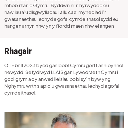
mhob rhan o Gymru. Byddwn ni'n hyrwyddo eu
hawliau a'u disgwyliadau i allu cael mynediad i'r
gwasanaethau iechyd a gofal cymdeithasol sydd eu
hangen arnyn nhw yn y ffordd maen nhw ei angen
Rhagair
O 1 Ebrill 2023 bydd gan bobl Cymru gorff annibynnol
newydd. Sefydlwyd LLAIS gan Lywodraeth Cymru i
godi grym a dylanwad lleisiau pobl sy'n byw yng
Nghymru wrth siapio'u gwasanaethau iechyd a gofal
cymdeithasol.
Delwedd