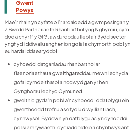
Gwent
Powys
Mae'r rhain yn cyfateb i'r ardaloedd a gwmpesir gan y
7 Bwrdd Partneriaeth Rhanbarthol yng Nghymru, sy'n
dod â chyrff y GIG, awdurdodau lleol a'r 3ydd sector
ynghyd i ddiwallu anghenion gofal a chymorth pobl yn
eu hardal ddaearyddol
cyhoeddi datganiadau rhanbarthol ar
flaenoriaethau a gweithgareddau mewn iechyd a
gofal cymdeithasol a nodwyd gan yr hen
Gynghorau Iechyd Cymuned.
gweithio gyda'n pobl a'r cyhoedd i ddatblygu ein
gwerthoedd trefnu a sefydlu diwylliant iach,
cynhwysol. Byddwn yn datblygu ac yn cyhoeddi
polisi amrywiaeth, cydraddoldeb a chynhwysiant