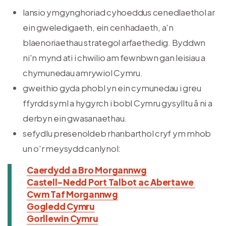
lansio ymgynghoriad cyhoeddus cenedlaethol ar
ein gweledigaeth, ein cenhadaeth, a'n
blaenoriaethau strategol arfaethedig. Byddwn
ni'n mynd ati i chwilio am fewnbwn gan leisiau a
chymunedau amrywiol Cymru.
gweithio gyda phobl yn ein cymunedau i greu
ffyrdd syml a hygyrch i bobl Cymru gysylltu â ni a
derbyn ein gwasanaethau.
sefydlu presenoldeb rhanbarthol cryf ym mhob
un o'r meysydd canlynol:
Caerdydd a Bro Morgannwg
Castell-Nedd Port Talbot ac Abertawe
Cwm Taf Morgannwg
Gogledd Cymru
Gorllewin Cymru