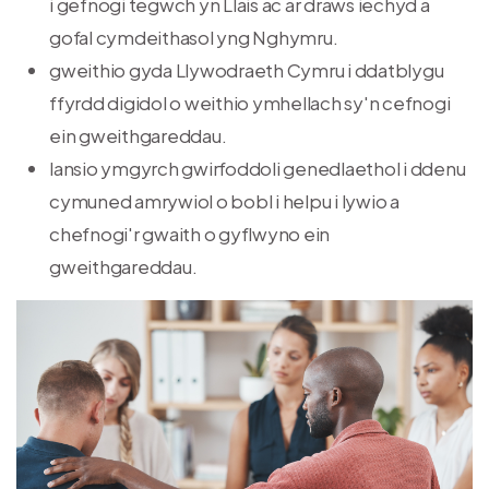
i gefnogi tegwch yn Llais ac ar draws iechyd a
gofal cymdeithasol yng Nghymru.
gweithio gyda Llywodraeth Cymru i ddatblygu
ffyrdd digidol o weithio ymhellach sy'n cefnogi
ein gweithgareddau.
lansio ymgyrch gwirfoddoli genedlaethol i ddenu
cymuned amrywiol o bobl i helpu i lywio a
chefnogi'r gwaith o gyflwyno ein
gweithgareddau.
Delwedd