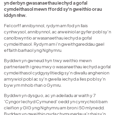
yn derbyn gwasanaethau iechyd a gofal
cymdeithasol mewn ffordd sy'n gweithio orau
iddyn nhw.
Fel corff annibynnol, rydym am fod yn llais
cynhwysol, annibynnol, ac arweiniol ar gyfer pobl sy'n
canolbwyntio ar wasanaethau iechyd a gofal
cymdeithasol. Rydym am i'n gweithgareddau gael
effaith barhaol yng Nghymru.
Byddwn yn gwneud hyn trwy weithio mewn
partneriaeth i greu mwy o wasanaethau iechyd a gofal
cymdeithasol cydgysylltiedig sy'n diwallu anghenion
amrywiol pobl ac sy'n gwella iechyd a lles pobl sy'n
byw ym mhob rhan o Gymru.
Byddwn yn dysgu o, ac yn adeiladu ar waith y 7
'Cyngor Iechyd Cymuned' oedd yn cynrychioli barn
cleifion y GIG yng Nghymru am bron i 50 mlynedd.
Byddwn yn gweithio gyda chymunedau a'r rhai sy'n