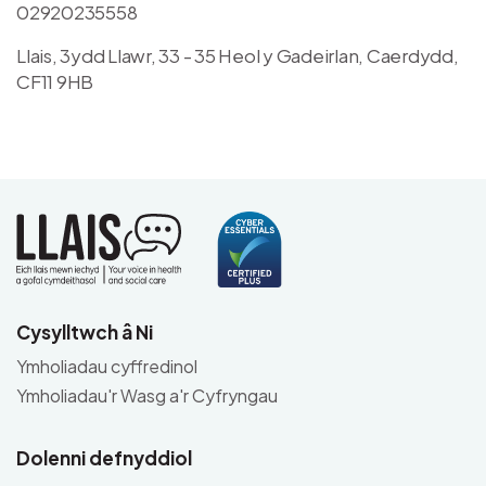
02920235558
Llais, 3ydd Llawr, 33 - 35 Heol y Gadeirlan, Caerdydd,
CF11 9HB
Cysylltwch â Ni
Ymholiadau cyffredinol
Ymholiadau'r Wasg a'r Cyfryngau
Dolenni defnyddiol