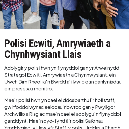
Polisi Ecwiti, Amrywiaeth a
Chynhwysiant Llais
Adolygir y polisi hwn yn flynyddol gan yr Arweinydd
Strategol Ecwiti, Amrywiaeth a Chynhwysiant, ein
Uwch Dîm Rheoli a'n Bwrdd a'i lywio gan ganlyniadau
ein prosesau monitro.
Mae'r polisi hwn yn cael ei ddosbarthu i'r holl staff,
gwirfoddolwyr ac aelodau'r bwrdd gan y Pwyllgor
Archwilio a Risg ac mae'n cael ei adolygu'n flynyddol
ganddynt. Mae'n cyd-fynd â'r polisi Safonau
Ymddygiad, y Llawlyfr Staff, y polisi Urddas a Pharch