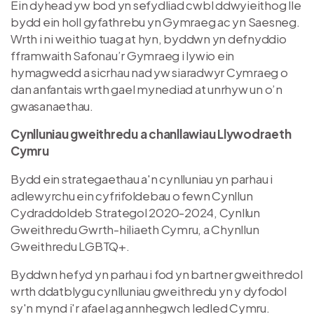
Ein dyhead yw bod yn sefydliad cwbl ddwyieithog lle
bydd ein holl gyfathrebu yn Gymraeg ac yn Saesneg.
Wrth i ni weithio tuag at hyn, byddwn yn defnyddio
fframwaith Safonau’r Gymraeg i lywio ein
hymagwedd a sicrhau nad yw siaradwyr Cymraeg o
dan anfantais wrth gael mynediad at unrhyw un o’n
gwasanaethau.
Cynlluniau gweithredu a chanllawiau Llywodraeth
Cymru
Bydd ein strategaethau a'n cynlluniau yn parhau i
adlewyrchu ein cyfrifoldebau o fewn Cynllun
Cydraddoldeb Strategol 2020-2024, Cynllun
Gweithredu Gwrth-hiliaeth Cymru, a Chynllun
Gweithredu LGBTQ+.
Byddwn hefyd yn parhau i fod yn bartner gweithredol
wrth ddatblygu cynlluniau gweithredu yn y dyfodol
sy'n mynd i'r afael ag annhegwch ledled Cymru.