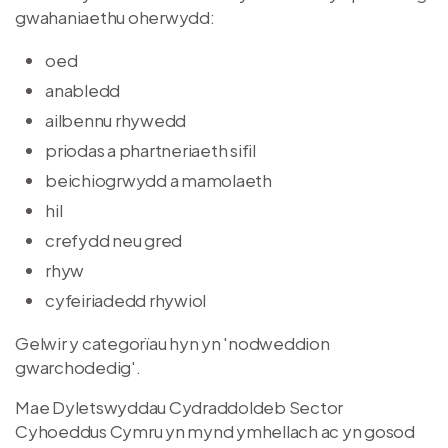
gwahaniaethu oherwydd:
oed
anabledd
ailbennu rhywedd
priodas a phartneriaeth sifil
beichiogrwydd a mamolaeth
hil
crefydd neu gred
rhyw
cyfeiriadedd rhywiol
Gelwir y categorïau hyn yn 'nodweddion
gwarchodedig'.
Mae Dyletswyddau Cydraddoldeb Sector
Cyhoeddus Cymru yn mynd ymhellach ac yn gosod