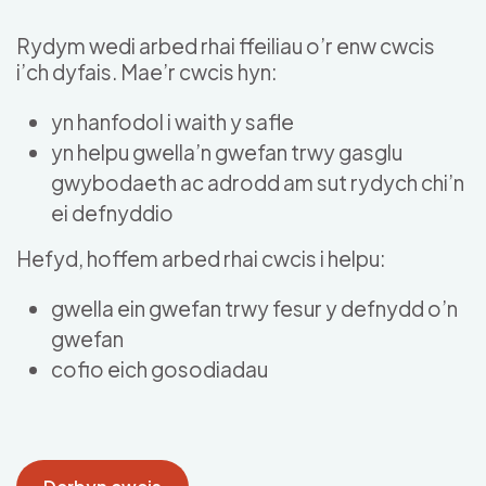
Skip to main content
Rydym wedi arbed rhai ffeiliau o’r enw cwcis
i’ch dyfais. Mae’r cwcis hyn:
yn hanfodol i waith y safle
yn helpu gwella’n gwefan trwy gasglu
gwybodaeth ac adrodd am sut rydych chi’n
ei defnyddio
Hefyd, hoffem arbed rhai cwcis i helpu:
gwella ein gwefan trwy fesur y defnydd o’n
gwefan
cofio eich gosodiadau