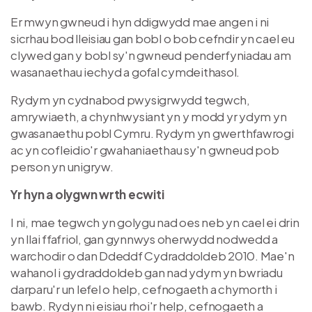
Er mwyn gwneud i hyn ddigwydd mae angen i ni
sicrhau bod lleisiau gan bobl o bob cefndir yn cael eu
clywed gan y bobl sy'n gwneud penderfyniadau am
wasanaethau iechyd a gofal cymdeithasol.
Rydym yn cydnabod pwysigrwydd tegwch,
amrywiaeth, a chynhwysiant yn y modd yr ydym yn
gwasanaethu pobl Cymru. Rydym yn gwerthfawrogi
ac yn cofleidio'r gwahaniaethau sy'n gwneud pob
person yn unigryw.
Yr hyn a olygwn wrth ecwiti
I ni, mae tegwch yn golygu nad oes neb yn cael ei drin
yn llai ffafriol, gan gynnwys oherwydd nodwedd a
warchodir o dan Ddeddf Cydraddoldeb 2010. Mae'n
wahanol i gydraddoldeb gan nad ydym yn bwriadu
darparu'r un lefel o help, cefnogaeth a chymorth i
bawb. Rydyn ni eisiau rhoi'r help, cefnogaeth a