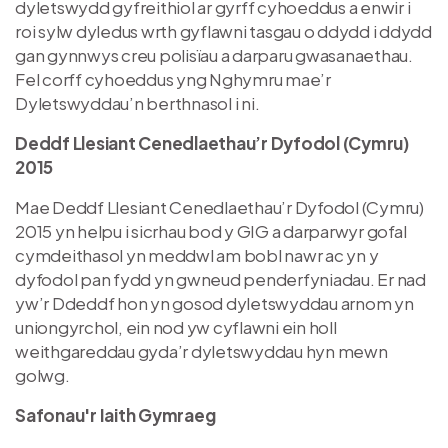
dyletswydd gyfreithiol ar gyrff cyhoeddus a enwir i
roi sylw dyledus wrth gyflawni tasgau o ddydd i ddydd
gan gynnwys creu polisïau a darparu gwasanaethau.
Fel corff cyhoeddus yng Nghymru mae’r
Dyletswyddau’n berthnasol i ni.
Deddf Llesiant Cenedlaethau’r Dyfodol (Cymru)
2015
Mae Deddf Llesiant Cenedlaethau’r Dyfodol (Cymru)
2015 yn helpu i sicrhau bod y GIG a darparwyr gofal
cymdeithasol yn meddwl am bobl nawr ac yn y
dyfodol pan fydd yn gwneud penderfyniadau. Er nad
yw’r Ddeddf hon yn gosod dyletswyddau arnom yn
uniongyrchol, ein nod yw cyflawni ein holl
weithgareddau gyda’r dyletswyddau hyn mewn
golwg.
Safonau'r Iaith Gymraeg