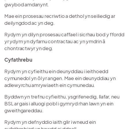
gwybod amdanynt.
Mae ein prosesau recriwtio a dethol yn seiliedig ar
deilyngdod ac yn deg.
Rydym yn dilyn prosesau caffael i sicrhau bod y ffordd
yr ydym yn dyfarnu contractau ac yn ymdrin â
chontractwyr yn deg.
Cyfathrebu
Rydym yn cyfieithu ein deunyddiau i ieithoedd
cymunedol yn ôl yr angen. Mae ein deunyddiau yn
adlewyrchu amrywiaeth ein cymunedau.
Byddwn yn trefnu cyfieithu, ysgrifenedig, llafar, neu
BSL ar gais i alluogi pobl i gymryd rhan lawn yn ein
gweithgareddau.
Rydym yn defnyddio iaith glir i wneud ein
cyfathrebiad yn hawdd ei ddeall.