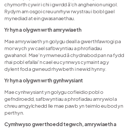
chymorth cywir i chi i gwrdd â'ch anghenion unigol.
Rydym am osgoi creu unrhyw rwystrau i bobl gael
mynediad at ein gwasanaethau.
Yr hyn a olygwn wrth amrywiaeth
Mae amrywiaeth yn golygu deall a gwerthfawrogi pa
mor wych yw cael safbwyntiau a phrofiadau
gwahanol. Mae'n ymwneud â chydnabod pan na fydd
rhai pobl efallai'n cael eu cynnwys cymaint ag y
dylent fod a gwneud rhywbeth i newid hynny.
Yr hyn a olygwn wrth gynhwysiant
Mae cynhwysiant yn golygu cofleidio pobl o
gefndiroedd, safbwyntiau a phrofiadau amrywiol a
chreu amgylchedd lle mae pawb yn teimlo eu bod yn
perthyn.
Cymhwyso gwerthoedd tegwch, amrywiaeth a