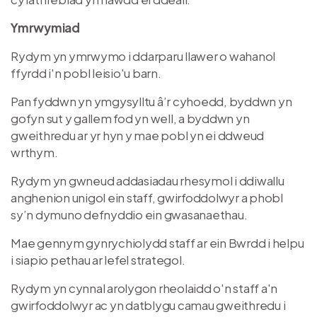
Ymrwymiad
Rydym yn ymrwymo i ddarparu llawer o wahanol
ffyrdd i'n pobl leisio'u barn.
Pan fyddwn yn ymgysylltu â’r cyhoedd, byddwn yn
gofyn sut y gallem fod yn well, a byddwn yn
gweithredu ar yr hyn y mae pobl yn ei ddweud
wrthym.
Rydym yn gwneud addasiadau rhesymol i ddiwallu
anghenion unigol ein staff, gwirfoddolwyr a phobl
sy’n dymuno defnyddio ein gwasanaethau.
Mae gennym gynrychiolydd staff ar ein Bwrdd i helpu
i siapio pethau ar lefel strategol.
Rydym yn cynnal arolygon rheolaidd o'n staff a'n
gwirfoddolwyr ac yn datblygu camau gweithredu i