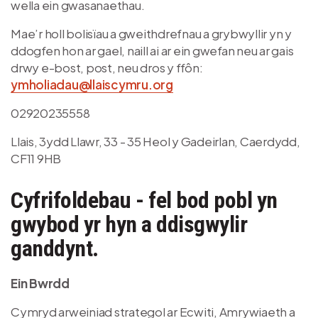
wella ein gwasanaethau.
Mae’r holl bolisïau a gweithdrefnau a grybwyllir yn y
ddogfen hon ar gael, naill ai ar ein gwefan neu ar gais
drwy e-bost, post, neu dros y ffôn:
ymholiadau@llaiscymru.org
02920235558
Llais, 3ydd Llawr, 33 - 35 Heol y Gadeirlan, Caerdydd,
CF11 9HB
Cyfrifoldebau - fel bod pobl yn
gwybod yr hyn a ddisgwylir
ganddynt.
Ein Bwrdd
Cymryd arweiniad strategol ar Ecwiti, Amrywiaeth a