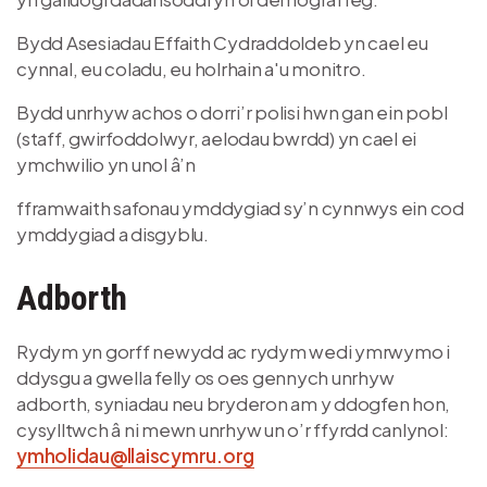
Bydd Asesiadau Effaith Cydraddoldeb yn cael eu
cynnal, eu coladu, eu holrhain a'u monitro.
Bydd unrhyw achos o dorri’r polisi hwn gan ein pobl
(staff, gwirfoddolwyr, aelodau bwrdd) yn cael ei
ymchwilio yn unol â’n
fframwaith safonau ymddygiad sy’n cynnwys ein cod
ymddygiad a disgyblu.
Adborth
Rydym yn gorff newydd ac rydym wedi ymrwymo i
ddysgu a gwella felly os oes gennych unrhyw
adborth, syniadau neu bryderon am y ddogfen hon,
cysylltwch â ni mewn unrhyw un o’r ffyrdd canlynol:
ymholidau@llaiscymru.org