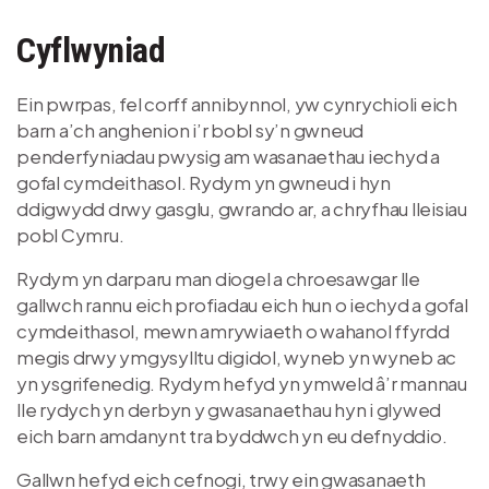
Cyflwyniad
Ein pwrpas, fel corff annibynnol, yw cynrychioli eich
barn a’ch anghenion i’r bobl sy’n gwneud
penderfyniadau pwysig am wasanaethau iechyd a
gofal cymdeithasol. Rydym yn gwneud i hyn
ddigwydd drwy gasglu, gwrando ar, a chryfhau lleisiau
pobl Cymru.
Rydym yn darparu man diogel a chroesawgar lle
gallwch rannu eich profiadau eich hun o iechyd a gofal
cymdeithasol, mewn amrywiaeth o wahanol ffyrdd
megis drwy ymgysylltu digidol, wyneb yn wyneb ac
yn ysgrifenedig. Rydym hefyd yn ymweld â’r mannau
lle rydych yn derbyn y gwasanaethau hyn i glywed
eich barn amdanynt tra byddwch yn eu defnyddio.
Gallwn hefyd eich cefnogi, trwy ein gwasanaeth