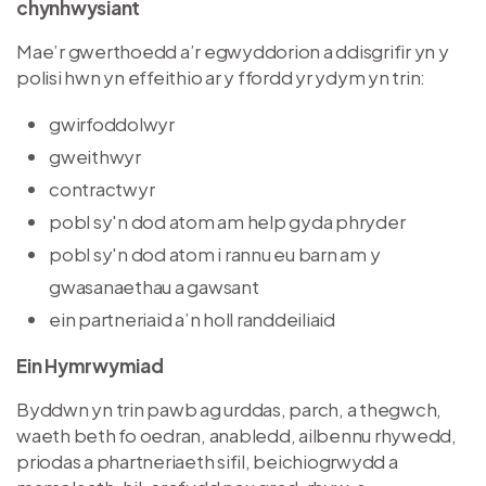
chynhwysiant
Mae’r gwerthoedd a’r egwyddorion a ddisgrifir yn y
polisi hwn yn effeithio ar y ffordd yr ydym yn trin:
gwirfoddolwyr
gweithwyr
contractwyr
pobl sy'n dod atom am help gyda phryder
pobl sy'n dod atom i rannu eu barn am y
gwasanaethau a gawsant
ein partneriaid a’n holl randdeiliaid
Ein Hymrwymiad
Byddwn yn trin pawb ag urddas, parch, a thegwch,
waeth beth fo oedran, anabledd, ailbennu rhywedd,
priodas a phartneriaeth sifil, beichiogrwydd a