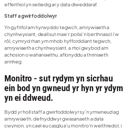
effeithiol yn seiliedig ar y data diweddaraf.
Staff a gwirfoddolwyr
Yn gyfrifol am hyrwyddo tegwch, amrywiaeth a
chynhwysiant, deall sut mae’r polisi’n berthnasol i’w
rôl, cymryd rhan ym mhob hyfforddiant tegwch,
amrywiaeth a chynhwysiant, a rhoi gwybod am
achosion o wahaniaethu, aflonyddu a thriniaeth
annheg.
Monitro - sut rydym yn sicrhau
ein bod yn gwneud yr hyn yr ydym
yn ei ddweud.
Bydd yr holl staff a gwirfoddolwyr sy'n ymwneud ag
amrywiaeth, defnyddwyr gwasanaeth a data
cwynion, yn cael eu casglu a'u monitro'n weithredol, i