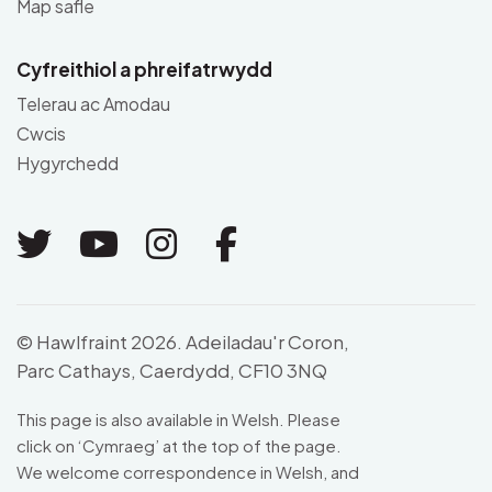
Map safle
Cyfreithiol a phreifatrwydd
Telerau ac Amodau
Cwcis
Hygyrchedd
Link to Twitter
Link to Youtube
Link to Instagram
Link to Facebo
© Hawlfraint 2026. Adeiladau'r Coron,
Parc Cathays, Caerdydd, CF10 3NQ
This page is also available in Welsh. Please
click on ‘Cymraeg’ at the top of the page.
We welcome correspondence in Welsh, and