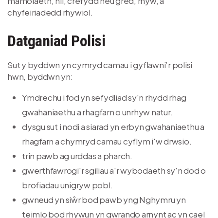
mamolaeth, hil, crefydd neu gred, rhyw, a
chyfeiriadedd rhywiol.
Datganiad Polisi
Sut y byddwn yn cymryd camau i gyflawni’r polisi
hwn, byddwn yn:
Ymdrechu i fod yn sefydliad sy'n rhydd rhag
gwahaniaethu a rhagfarn o unrhyw natur.
dysgu sut i nodi a siarad yn erbyn gwahaniaethu a
rhagfarn a chymryd camau cyflym i'w drwsio.
trin pawb ag urddas a pharch.
gwerthfawrogi'r sgiliau a'r wybodaeth sy'n dod o
brofiadau unigryw pobl.
gwneud yn siŵr bod pawb yng Nghymru yn
teimlo bod rhywun yn gwrando arnynt ac yn cael