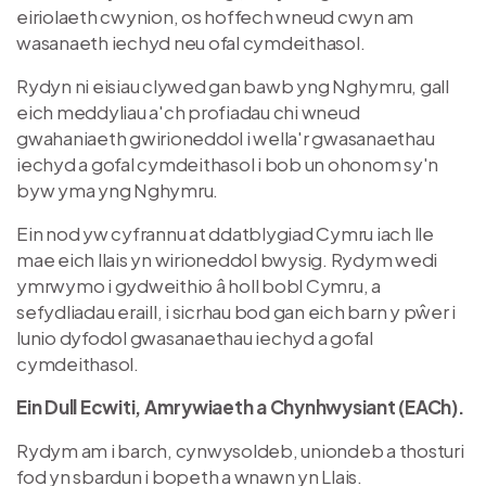
eiriolaeth cwynion, os hoffech wneud cwyn am
wasanaeth iechyd neu ofal cymdeithasol.
Rydyn ni eisiau clywed gan bawb yng Nghymru, gall
eich meddyliau a'ch profiadau chi wneud
gwahaniaeth gwirioneddol i wella'r gwasanaethau
iechyd a gofal cymdeithasol i bob un ohonom sy'n
byw yma yng Nghymru.
Ein nod yw cyfrannu at ddatblygiad Cymru iach lle
mae eich llais yn wirioneddol bwysig. Rydym wedi
ymrwymo i gydweithio â holl bobl Cymru, a
sefydliadau eraill, i sicrhau bod gan eich barn y pŵer i
lunio dyfodol gwasanaethau iechyd a gofal
cymdeithasol.
Ein Dull Ecwiti, Amrywiaeth a Chynhwysiant (EACh).
Rydym am i barch, cynwysoldeb, uniondeb a thosturi
fod yn sbardun i bopeth a wnawn yn Llais.