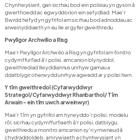
Chynhwysiant, gan sicrhau bod ein polisïau yn gyson â
gwerthoedd ac egwyddorion ein sefydliad. Mae'r
Bwrdd hefyd yn gyfrifol am sicrhau bod adnoddau ac
arweinyddiaeth yn eu lle ar gyfer gweithredu.
Pwyllgor Archwilio a Risg
Mae'r Pwyllgor Archwilio a Risg yn gyfrifol am fonitro
cydymffurfiad â'r polisi, amcanion blynyddol,
gweithrediad llwyddiannus unrhyw gamau a
ddatblygir oherwydd unrhyw agwedd ar y polisi hwn.
Y tîm gweithredol (Cyfarwyddwyr
Strategol/Cyfarwyddwyr Rhanbarthol/ Tîm
Arwain – ein tîm uwch arweinwyr)
Mae'r Tîm yn gyfrifol am hyrwyddo'r polisi, modelu
rôl, sicrhau cydymffurfiaeth â'r polisi, datblygu,
gweithredu a monitro amcanion sy'n ymwneud â
chydraddoldeb, amrywiaeth a chynhwysiant yn