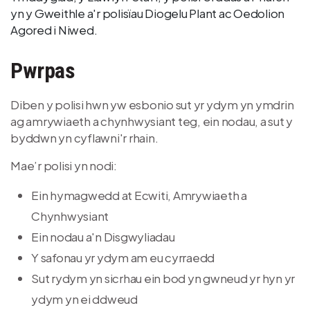
yn y Gweithle a'r polisïau Diogelu Plant ac Oedolion
Agored i Niwed.
Pwrpas
Diben y polisi hwn yw esbonio sut yr ydym yn ymdrin
ag amrywiaeth a chynhwysiant teg, ein nodau, a sut y
byddwn yn cyflawni'r rhain.
Mae’r polisi yn nodi:
Ein hymagwedd at Ecwiti, Amrywiaeth a
Chynhwysiant
Ein nodau a'n Disgwyliadau
Y safonau yr ydym am eu cyrraedd
Sut rydym yn sicrhau ein bod yn gwneud yr hyn yr
ydym yn ei ddweud