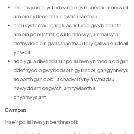
rhoi gwybod i ystod eang o gymunedau amrywiol
am ein cyfleoedd a’n gwasanaethau.
creu systemau i gasglu ac astudio gwybodaeth
am ein pobl (staff, gwirfoddolwyr, a’r rhai sy’n
defnyddio ein gwasanaethau) fel y gallwn eu deall
yn well.
adolygu a diweddaru’r polisi hwn yn rheolaidd gan
ddefnyddio gwybodaeth gyfredol, gan gynnwys
adborth gan bobl, a chadw i fyny â syniadau
newydd am degwch, amrywiaeth a
chynhwysiant.
Cwmpas
Mae’r polisi hwn yn berthnasol i: