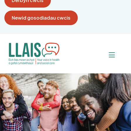
Derbyn cwcis
Newid gosodiadau cwcis