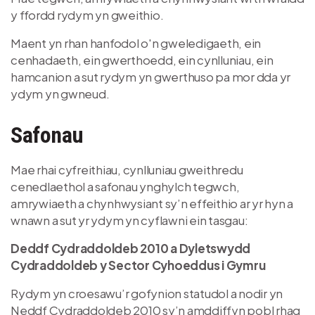
y ffordd rydym yn gweithio.
Maent yn rhan hanfodol o'n gweledigaeth, ein
cenhadaeth, ein gwerthoedd, ein cynlluniau, ein
hamcanion a sut rydym yn gwerthuso pa mor dda yr
ydym yn gwneud.
Safonau
Mae rhai cyfreithiau, cynlluniau gweithredu
cenedlaethol a safonau ynghylch tegwch,
amrywiaeth a chynhwysiant sy’n effeithio ar yr hyn a
wnawn a sut yr ydym yn cyflawni ein tasgau:
Deddf Cydraddoldeb 2010 a Dyletswydd
Cydraddoldeb y Sector Cyhoeddus i Gymru
Rydym yn croesawu’r gofynion statudol a nodir yn
Neddf Cydraddoldeb 2010 sy’n amddiffyn pobl rhag