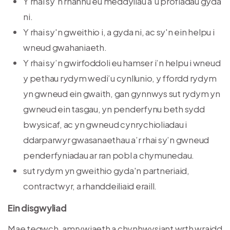
Y rhai sy'n rhannu eu meddyliau a'u profiadau gyda
ni.
Y rhai sy'n gweithio i, a gyda ni, ac sy'n ein helpu i
wneud gwahaniaeth.
Y rhai sy’n gwirfoddoli eu hamser i’n helpu i wneud
y pethau rydym wedi’u cynllunio, y ffordd rydym
yn gwneud ein gwaith, gan gynnwys sut rydym yn
gwneud ein tasgau, yn penderfynu beth sydd
bwysicaf, ac yn gwneud cynrychioliadau i
ddarparwyr gwasanaethau a’r rhai sy’n gwneud
penderfyniadau ar ran pobl a chymunedau.
sut rydym yn gweithio gyda'n partneriaid,
contractwyr, a rhanddeiliaid eraill.
Ein disgwyliad
Mae tegwch, amrywiaeth a chynhwysiant wrth wraidd