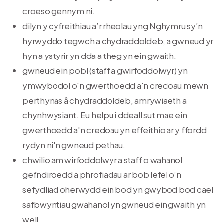
croeso gennym ni.
dilyn y cyfreithiau a’r rheolau yng Nghymru sy’n
hyrwyddo tegwch a chydraddoldeb, a gwneud yr
hyn a ystyrir yn dda a theg yn ein gwaith.
gwneud ein pobl (staff a gwirfoddolwyr) yn
ymwybodol o'n gwerthoedd a'n credoau mewn
perthynas â chydraddoldeb, amrywiaeth a
chynhwysiant. Eu helpu i ddeall sut mae ein
gwerthoedd a'n credoau yn effeithio ar y ffordd
rydyn ni'n gwneud pethau.
chwilio am wirfoddolwyr a staff o wahanol
gefndiroedd a phrofiadau ar bob lefel o’n
sefydliad oherwydd ein bod yn gwybod bod cael
safbwyntiau gwahanol yn gwneud ein gwaith yn
well.