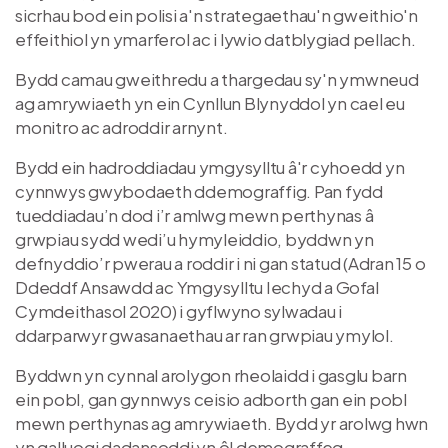
sicrhau bod ein polisi a'n strategaethau'n gweithio'n
effeithiol yn ymarferol ac i lywio datblygiad pellach.
Bydd camau gweithredu a thargedau sy'n ymwneud
ag amrywiaeth yn ein Cynllun Blynyddol yn cael eu
monitro ac adroddir arnynt.
Bydd ein hadroddiadau ymgysylltu â'r cyhoedd yn
cynnwys gwybodaeth ddemograffig. Pan fydd
tueddiadau’n dod i’r amlwg mewn perthynas â
grwpiau sydd wedi’u hymyleiddio, byddwn yn
defnyddio’r pwerau a roddir i ni gan statud (Adran 15 o
Ddeddf Ansawdd ac Ymgysylltu Iechyd a Gofal
Cymdeithasol 2020) i gyflwyno sylwadau i
ddarparwyr gwasanaethau ar ran grwpiau ymylol.
Byddwn yn cynnal arolygon rheolaidd i gasglu barn
ein pobl, gan gynnwys ceisio adborth gan ein pobl
mewn perthynas ag amrywiaeth. Bydd yr arolwg hwn
yn galluogi dadansoddi yn ôl demograffeg.