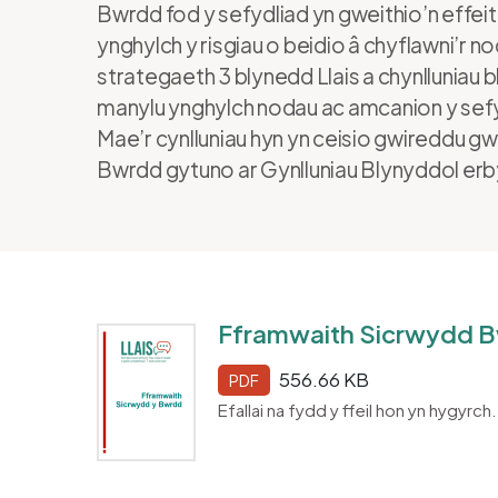
Bwrdd fod y sefydliad yn gweithio’n effeithi
ynghylch y risgiau o beidio â chyflawni’r 
strategaeth 3 blynedd Llais a chynlluniau 
manylu ynghylch nodau ac amcanion y sefydl
Mae’r cynlluniau hyn yn ceisio gwireddu gw
Bwrdd gytuno ar Gynlluniau Blynyddol er
Fframwaith Sicrwydd B
556.66 KB
PDF
Efallai na fydd y ffeil hon yn hygyrch