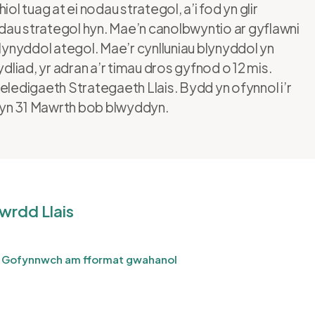
ol tuag at ei nodau strategol, a’i fod yn glir
nodau strategol hyn. Mae’n canolbwyntio ar gyflawni
blynyddol ategol. Mae’r cynlluniau blynyddol yn
iad, yr adran a’r timau dros gyfnod o 12 mis.
eledigaeth Strategaeth Llais. Bydd yn ofynnol i’r
byn 31 Mawrth bob blwyddyn.
wrdd Llais
.
Gofynnwch am fformat gwahanol