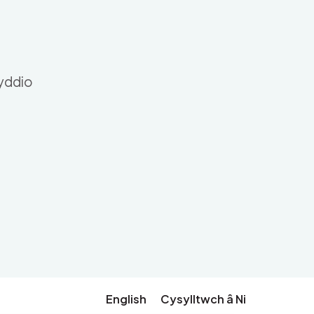
nyddio
English
Cysylltwch â Ni