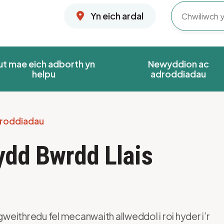
Yn eich ardal
ut mae eich adborth yn
Newyddion ac
helpu
adroddiadau
roddiadau
ydd Bwrdd Llais
eithredu fel mecanwaith allweddol i roi hyder i’r