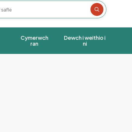
Chwiliwch y s
Cymerwch
Dewch i weithio i
ran
ni