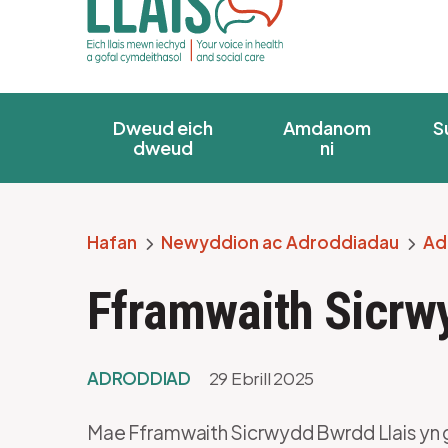
Dweud eich
Amdanom
S
dweud
ni
Hafan
Newyddion ac Adroddiadau
Ad
Breadcrumb
Fframwaith Sicrw
ADRODDIAD
29 Ebrill 2025
Mae Fframwaith Sicrwydd Bwrdd Llais yn gw