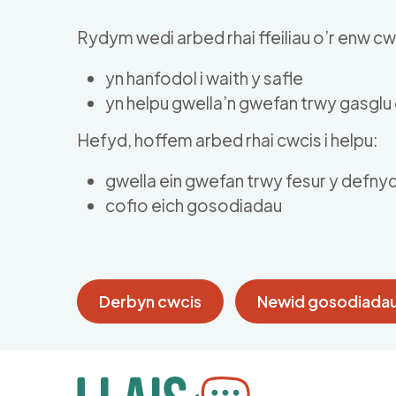
Skip to main content
Rydym wedi arbed rhai ffeiliau o’r enw cwc
yn hanfodol i waith y safle
yn helpu gwella’n gwefan trwy gasgl
Hefyd, hoffem arbed rhai cwcis i helpu:
gwella ein gwefan trwy fesur y defny
cofio eich gosodiadau
Derbyn cwcis
Newid gosodiadau