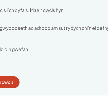
is i’ch dyfais. Mae’r cwcis hyn:
u gwybodaeth ac adrodd am sut rydych chi’n ei def
dd o’n gwefan
 cwcis