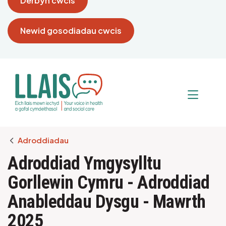
Derbyn cwcis
Newid gosodiadau cwcis
Breadcrumb
Adroddiadau
Adroddiad Ymgysylltu
Gorllewin Cymru - Adroddiad
Anableddau Dysgu - Mawrth
2025