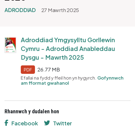
ADRODDIAD
27 Mawrth 2025
Adroddiad Ymgysylltu Gorllewin
Cymru - Adroddiad Anableddau
Dysgu - Mawrth 2025
26.77 MB
PDF
Efallai na fydd y ffeil hon yn hygyrch.
Gofynnwch
am fformat gwahanol
Rhannwch y dudalen hon
Facebook
Twitter