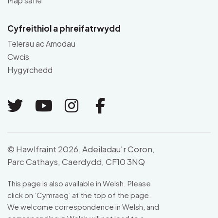
Map safle
Cyfreithiol a phreifatrwydd
Telerau ac Amodau
Cwcis
Hygyrchedd
Link to Twitter
Link to Youtube
Link to Instagram
Link to Facebo
© Hawlfraint 2026. Adeiladau'r Coron,
Parc Cathays, Caerdydd, CF10 3NQ
This page is also available in Welsh. Please
click on ‘Cymraeg’ at the top of the page.
We welcome correspondence in Welsh, and