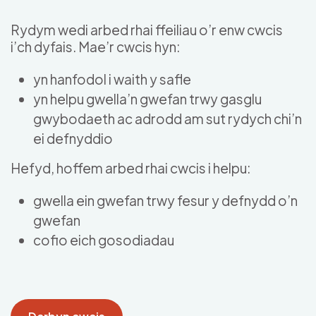
Skip to main content
Rydym wedi arbed rhai ffeiliau o’r enw cwcis
i’ch dyfais. Mae’r cwcis hyn:
yn hanfodol i waith y safle
yn helpu gwella’n gwefan trwy gasglu
gwybodaeth ac adrodd am sut rydych chi’n
ei defnyddio
Hefyd, hoffem arbed rhai cwcis i helpu:
gwella ein gwefan trwy fesur y defnydd o’n
gwefan
cofio eich gosodiadau