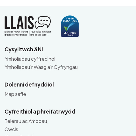
Cysylltwch â Ni
Ymholiadau cyffredinol
Ymholiadau'r Wasg a'r Cyfryngau
Dolenni defnyddiol
Map safle
Cyfreithiol a phreifatrwydd
Telerau ac Amodau
Cwcis