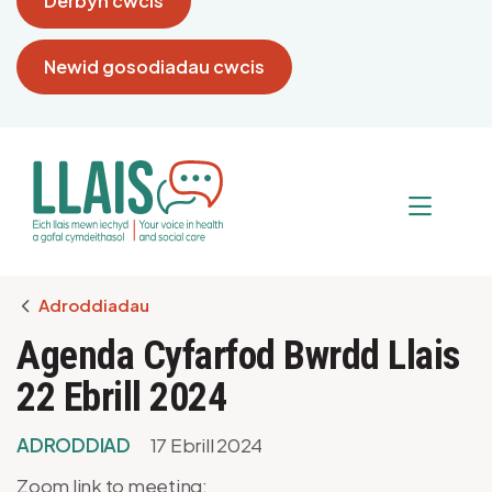
Derbyn cwcis
Newid gosodiadau cwcis
Breadcrumb
Adroddiadau
Agenda Cyfarfod Bwrdd Llais
22 Ebrill 2024
ADRODDIAD
17 Ebrill 2024
Zoom link to meeting: