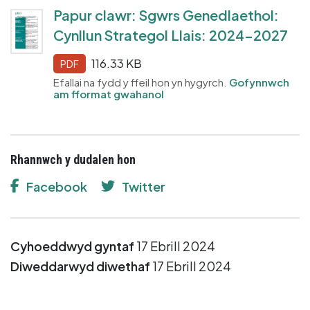
Papur clawr: Sgwrs Genedlaethol:
Cynllun Strategol Llais: 2024-2027
116.33 KB
PDF
Efallai na fydd y ffeil hon yn hygyrch.
Gofynnwch
am fformat gwahanol
Rhannwch y dudalen hon
Facebook
Twitter
Cyhoeddwyd gyntaf
17 Ebrill 2024
Diweddarwyd diwethaf
17 Ebrill 2024