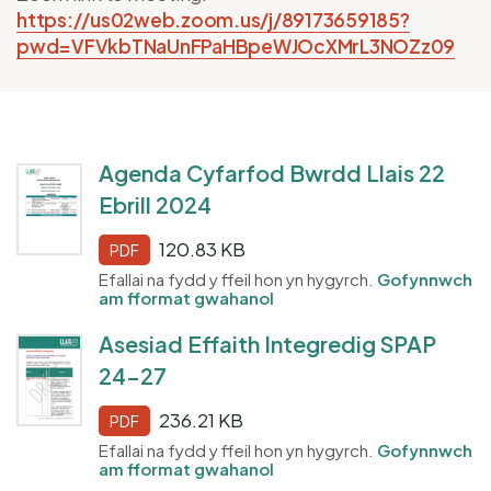
https://us02web.zoom.us/j/89173659185?
pwd=VFVkbTNaUnFPaHBpeWJOcXMrL3NOZz09
Agenda Cyfarfod Bwrdd Llais 22
Ebrill 2024
120.83 KB
PDF
Efallai na fydd y ffeil hon yn hygyrch.
Gofynnwch
am fformat gwahanol
Asesiad Effaith Integredig SPAP
24-27
236.21 KB
PDF
Efallai na fydd y ffeil hon yn hygyrch.
Gofynnwch
am fformat gwahanol