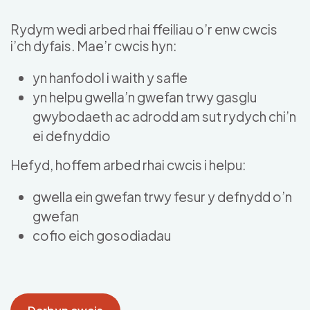
Skip to main content
Rydym wedi arbed rhai ffeiliau o’r enw cwcis
i’ch dyfais. Mae’r cwcis hyn:
yn hanfodol i waith y safle
yn helpu gwella’n gwefan trwy gasglu
gwybodaeth ac adrodd am sut rydych chi’n
ei defnyddio
Hefyd, hoffem arbed rhai cwcis i helpu:
gwella ein gwefan trwy fesur y defnydd o’n
gwefan
cofio eich gosodiadau