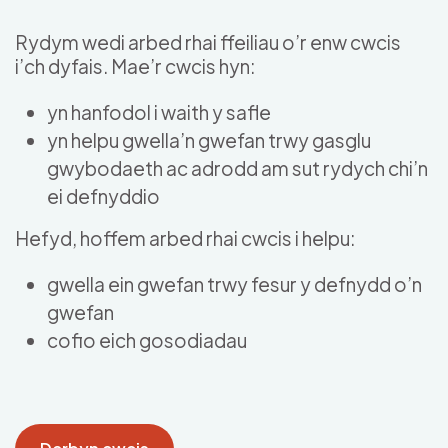
Skip to main content
Rydym wedi arbed rhai ffeiliau o’r enw cwcis
i’ch dyfais. Mae’r cwcis hyn:
yn hanfodol i waith y safle
yn helpu gwella’n gwefan trwy gasglu
gwybodaeth ac adrodd am sut rydych chi’n
ei defnyddio
Hefyd, hoffem arbed rhai cwcis i helpu:
gwella ein gwefan trwy fesur y defnydd o’n
gwefan
cofio eich gosodiadau