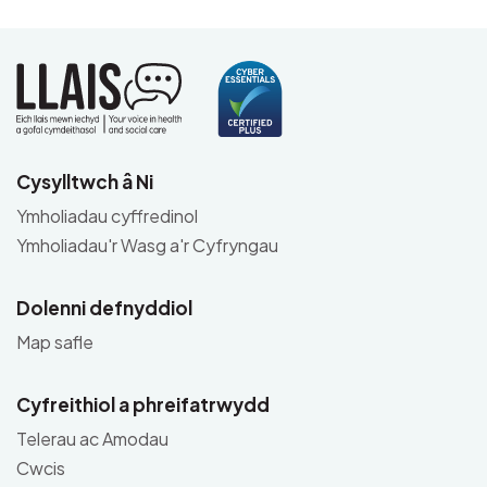
Cysylltwch â Ni
Ymholiadau cyffredinol
Ymholiadau'r Wasg a'r Cyfryngau
Dolenni defnyddiol
Map safle
Cyfreithiol a phreifatrwydd
Telerau ac Amodau
Cwcis