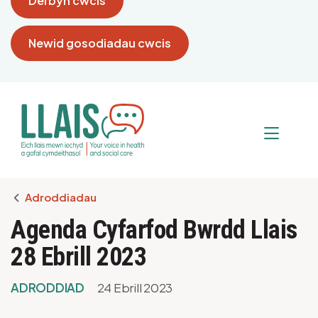
Derbyn cwcis
Newid gosodiadau cwcis
Breadcrumb
Adroddiadau
Agenda Cyfarfod Bwrdd Llais
28 Ebrill 2023
ADRODDIAD
24 Ebrill 2023