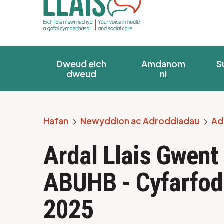
Dweud eich
Amdanom
S
dweud
ni
Hafan
Newyddion ac Adroddiadau
Ad
Breadcrumb
Ardal Llais Gwent
ABUHB - Cyfarfod
2025