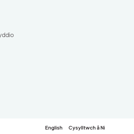
nyddio
English
Cysylltwch â Ni