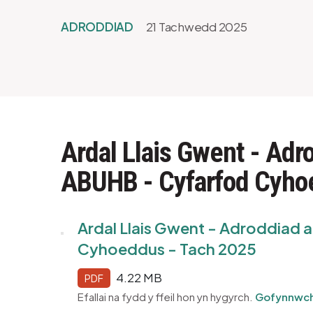
ADRODDIAD
21 Tachwedd 2025
Ardal Llais Gwent - Adro
ABUHB - Cyfarfod Cyho
Ardal Llais Gwent - Adroddiad 
Cyhoeddus - Tach 2025
4.22 MB
PDF
Efallai na fydd y ffeil hon yn hygyrch.
Gofynnwch