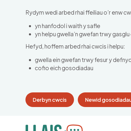
Skip to main content
Rydym wedi arbed rhai ffeiliau o’r enw cwc
yn hanfodol i waith y safle
yn helpu gwella’n gwefan trwy gasgl
Hefyd, hoffem arbed rhai cwcis i helpu:
gwella ein gwefan trwy fesur y defny
cofio eich gosodiadau
Derbyn cwcis
Newid gosodiadau