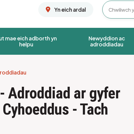
Yn eich ardal
ut mae eich adborth yn
Newyddion ac
helpu
adroddiadau
roddiadau
 - Adroddiad ar gyfer
 Cyhoeddus - Tach