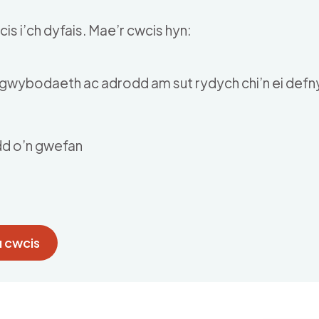
is i’ch dyfais. Mae’r cwcis hyn:
u gwybodaeth ac adrodd am sut rydych chi’n ei def
dd o’n gwefan
 cwcis