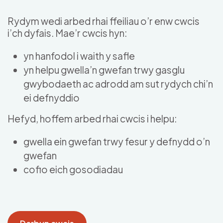
Skip to main content
Rydym wedi arbed rhai ffeiliau o’r enw cwcis
i’ch dyfais. Mae’r cwcis hyn:
yn hanfodol i waith y safle
yn helpu gwella’n gwefan trwy gasglu
gwybodaeth ac adrodd am sut rydych chi’n
ei defnyddio
Hefyd, hoffem arbed rhai cwcis i helpu:
gwella ein gwefan trwy fesur y defnydd o’n
gwefan
cofio eich gosodiadau