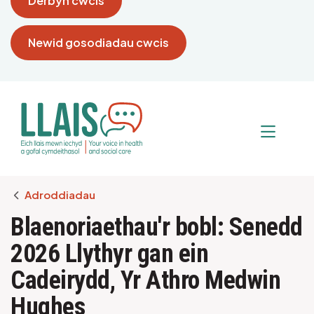
Derbyn cwcis
Newid gosodiadau cwcis
Breadcrumb
Adroddiadau
Blaenoriaethau'r bobl: Senedd
2026 Llythyr gan ein
Cadeirydd, Yr Athro Medwin
Hughes