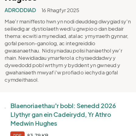
ADRODDIAD
16 Rhagfyr 2025
Mae'r maniffesto hwn yn nodi deuddeg diwygiad sy'n
seiliedig ar dystiolaeth wedi'u grwpio o dan bedair
thema: ecwiti a mynediad, atal ac ymyrraeth gynnar,
gofal person-ganolog, ac integreiddio
gwasanaethau. Nid syniadau polisi haniaethol yw'r
rhain. Newidiadau ymarferol a chyraeddadwy y
dywedodd pobl wrthym y byddent yn gwneud y
gwahaniaeth mwyaf i'w profiad o iechyd a gofal
cymdeithasol.
Blaenoriaethau'r bobl: Senedd 2026
Llythyr gan ein Cadeirydd, Yr Athro
Medwin Hughes
83.79 KB
PDF