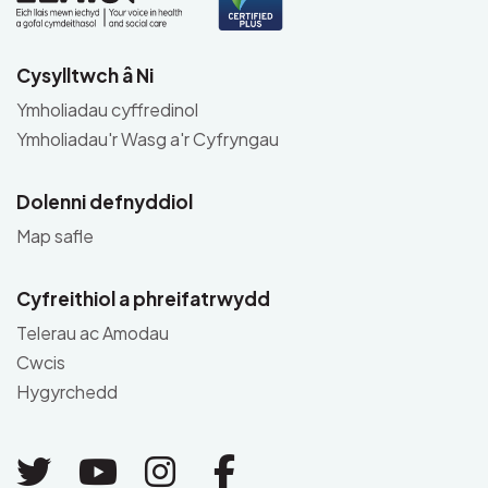
Cysylltwch â Ni
Ymholiadau cyffredinol
Ymholiadau'r Wasg a'r Cyfryngau
Dolenni defnyddiol
Map safle
Cyfreithiol a phreifatrwydd
Telerau ac Amodau
Cwcis
Hygyrchedd
Link to Twitter
Link to Youtube
Link to Instagram
Link to Facebo