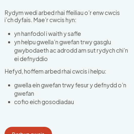
Skip to main content
Rydym wedi arbed rhai ffeiliau o’r enw cwcis
i’ch dyfais. Mae’r cwcis hyn:
yn hanfodol i waith y safle
yn helpu gwella’n gwefan trwy gasglu
gwybodaeth ac adrodd am sut rydych chi’n
ei defnyddio
Hefyd, hoffem arbed rhai cwcis i helpu:
gwella ein gwefan trwy fesur y defnydd o’n
gwefan
cofio eich gosodiadau