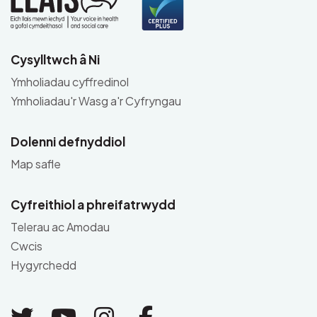
Cysylltwch â Ni
Ymholiadau cyffredinol
Ymholiadau'r Wasg a'r Cyfryngau
Dolenni defnyddiol
Map safle
Cyfreithiol a phreifatrwydd
Telerau ac Amodau
Cwcis
Hygyrchedd
Link to Twitter
Link to Youtube
Link to Instagram
Link to Facebo