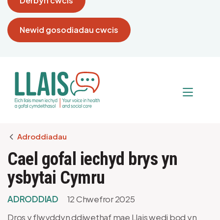
Derbyn cwcis
Newid gosodiadau cwcis
Breadcrumb
Adroddiadau
Cael gofal iechyd brys yn
ysbytai Cymru
ADRODDIAD
12 Chwefror 2025
Dros y flwyddyn ddiwethaf mae Llais wedi bod yn