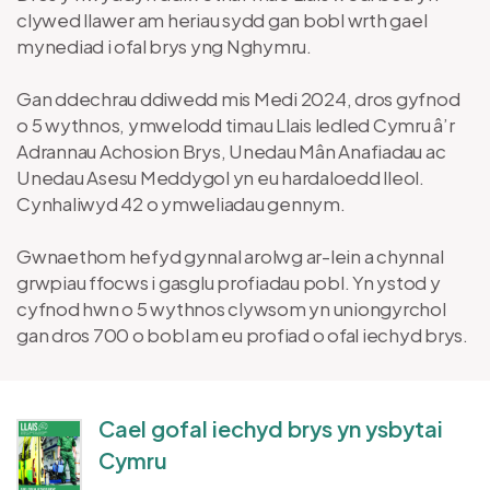
clywed llawer am heriau sydd gan bobl wrth gael
mynediad i ofal brys yng Nghymru.
Gan ddechrau ddiwedd mis Medi 2024, dros gyfnod
o 5 wythnos, ymwelodd timau Llais ledled Cymru â’r
Adrannau Achosion Brys, Unedau Mân Anafiadau ac
Unedau Asesu Meddygol yn eu hardaloedd lleol.
Cynhaliwyd 42 o ymweliadau gennym.
Gwnaethom hefyd gynnal arolwg ar-lein a chynnal
grwpiau ffocws i gasglu profiadau pobl. Yn ystod y
cyfnod hwn o 5 wythnos clywsom yn uniongyrchol
gan dros 700 o bobl am eu profiad o ofal iechyd brys.
Cael gofal iechyd brys yn ysbytai
Cymru