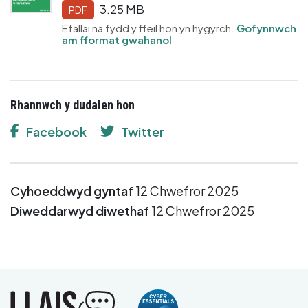
3.25 MB
PDF
Efallai na fydd y ffeil hon yn hygyrch.
Gofynnwch
am fformat gwahanol
Rhannwch y dudalen hon
Facebook
Twitter
Cyhoeddwyd gyntaf
12 Chwefror 2025
Diweddarwyd diwethaf
12 Chwefror 2025