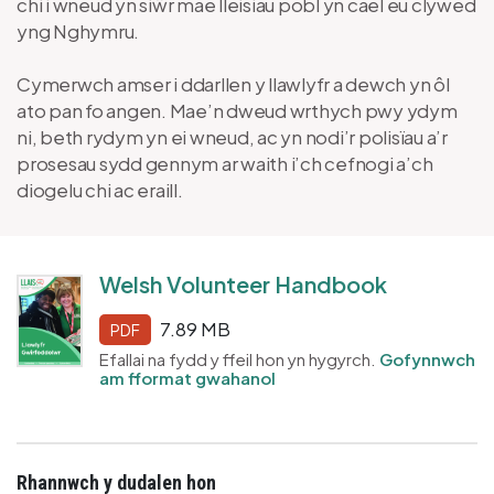
chi i wneud yn siŵr mae lleisiau pobl yn cael eu clywed
yng Nghymru.
Cymerwch amser i ddarllen y llawlyfr a dewch yn ôl
ato pan fo angen. Mae’n dweud wrthych pwy ydym
ni, beth rydym yn ei wneud, ac yn nodi’r polisïau a’r
prosesau sydd gennym ar waith i’ch cefnogi a’ch
diogelu chi ac eraill.
Welsh Volunteer Handbook
7.89 MB
PDF
Efallai na fydd y ffeil hon yn hygyrch.
Gofynnwch
am fformat gwahanol
Rhannwch y dudalen hon