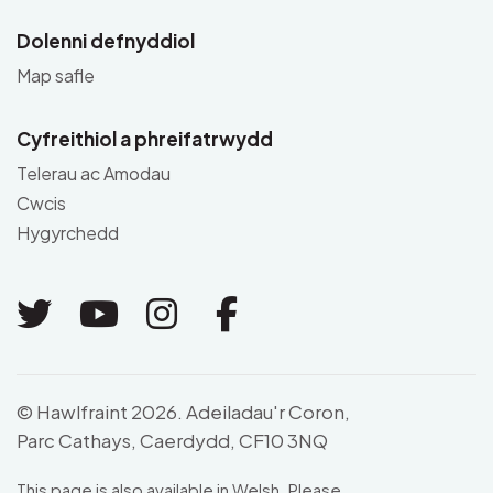
Dolenni defnyddiol
Map safle
Cyfreithiol a phreifatrwydd
Telerau ac Amodau
Cwcis
Hygyrchedd
Link to Twitter
Link to Youtube
Link to Instagram
Link to Facebo
© Hawlfraint 2026. Adeiladau'r Coron,
Parc Cathays, Caerdydd, CF10 3NQ
This page is also available in Welsh. Please