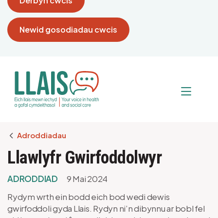
Derbyn cwcis
Newid gosodiadau cwcis
Breadcrumb
Adroddiadau
Llawlyfr Gwirfoddolwyr
ADRODDIAD
9 Mai 2024
Rydym wrth ein bodd eich bod wedi dewis
gwirfoddoli gyda Llais. Rydyn ni’n dibynnu ar bobl fel