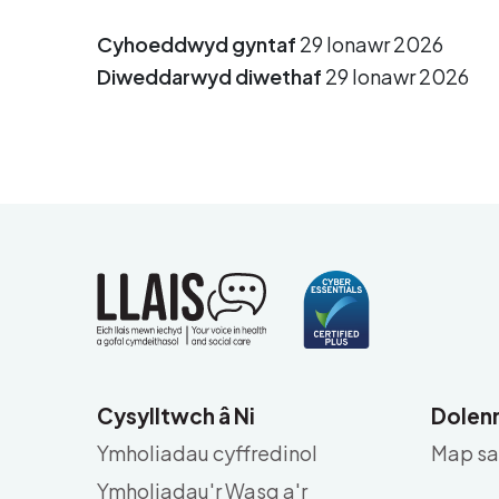
Cyhoeddwyd gyntaf
29 Ionawr 2026
Diweddarwyd diwethaf
29 Ionawr 2026
Cysylltwch â Ni
Dolenn
Ymholiadau cyffredinol
Map sa
Ymholiadau'r Wasg a'r