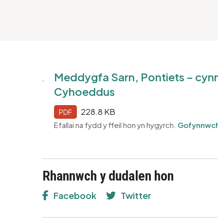
Meddygfa Sarn, Pontiets – cynn
Cyhoeddus
228.8 KB
PDF
Efallai na fydd y ffeil hon yn hygyrch.
Gofynnwch
Rhannwch y dudalen hon
Facebook
Twitter