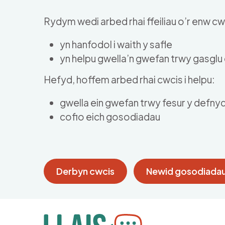
Skip to main content
Rydym wedi arbed rhai ffeiliau o’r enw cwc
yn hanfodol i waith y safle
yn helpu gwella’n gwefan trwy gasgl
Hefyd, hoffem arbed rhai cwcis i helpu:
gwella ein gwefan trwy fesur y defny
cofio eich gosodiadau
Derbyn cwcis
Newid gosodiadau