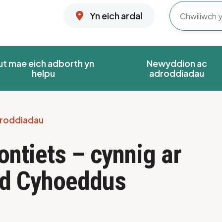
Yn eich ardal
ut mae eich adborth yn
Newyddion ac
helpu
adroddiadau
roddiadau
ntiets – cynnig ar
yd Cyhoeddus