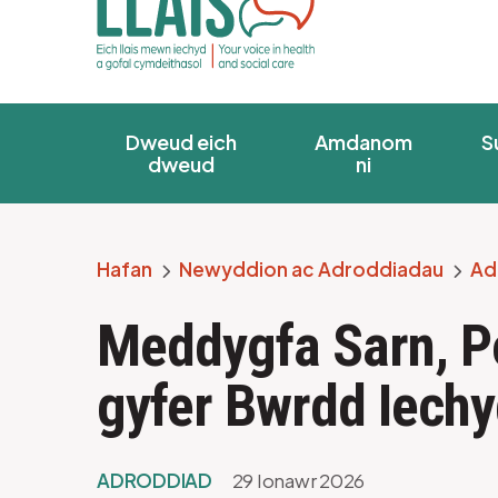
Dweud eich
Amdanom
S
dweud
ni
Hafan
Newyddion ac Adroddiadau
Ad
Breadcrumb
Meddygfa Sarn, Po
gyfer Bwrdd Iech
ADRODDIAD
29 Ionawr 2026