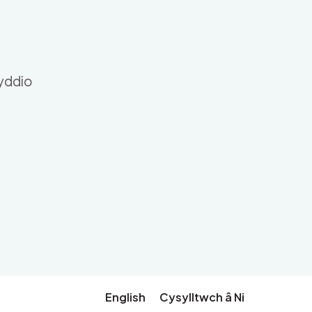
nyddio
English
Cysylltwch â Ni