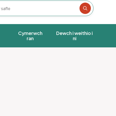
Chwiliwch y s
Cymerwch
Dewch i weithio i
ran
ni