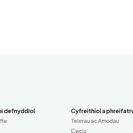
i defnyddiol
Cyfreithiol a phreifa
fle
Telerau ac Amodau
Cwcis