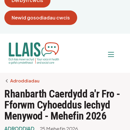
Derbyn cwcis
Newid gosodiadau cwcis
Breadcrumb
Adroddiadau
Rhanbarth Caerdydd a'r Fro -
Fforwm Cyhoeddus Iechyd
Menywod - Mehefin 2026
ADRODDIAD
25 Mehefin 2026