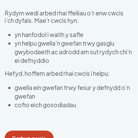
Skip to main content
Rydym wedi arbed rhai ffeiliau o’r enw cwcis
i’ch dyfais. Mae’r cwcis hyn:
yn hanfodol i waith y safle
yn helpu gwella’n gwefan trwy gasglu
gwybodaeth ac adrodd am sut rydych chi’n
ei defnyddio
Hefyd, hoffem arbed rhai cwcis i helpu:
gwella ein gwefan trwy fesur y defnydd o’n
gwefan
cofio eich gosodiadau