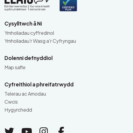
Cysylltwch â Ni
Ymholiadau cyffredinol
Ymholiadau'r Wasg a'r Cyfryngau
Dolenni defnyddiol
Map safle
Cyfreithiol a phreifatrwydd
Telerau ac Amodau
Cwcis
Hygyrchedd
Link to Twitter
Link to Youtube
Link to Instagram
Link to Facebo