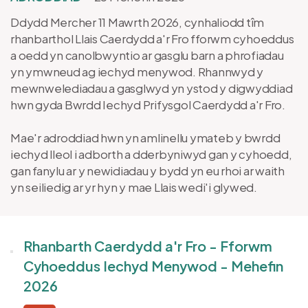
Ddydd Mercher 11 Mawrth 2026, cynhaliodd tîm
rhanbarthol Llais Caerdydd a'r Fro fforwm cyhoeddus
a oedd yn canolbwyntio ar gasglu barn a phrofiadau
yn ymwneud ag iechyd menywod. Rhannwyd y
mewnwelediadau a gasglwyd yn ystod y digwyddiad
hwn gyda Bwrdd Iechyd Prifysgol Caerdydd a'r Fro.
Mae'r adroddiad hwn yn amlinellu ymateb y bwrdd
iechyd lleol i adborth a dderbyniwyd gan y cyhoedd,
gan fanylu ar y newidiadau y bydd yn eu rhoi ar waith
yn seiliedig ar yr hyn y mae Llais wedi'i glywed.
Rhanbarth Caerdydd a'r Fro - Fforwm
Cyhoeddus Iechyd Menywod - Mehefin
2026