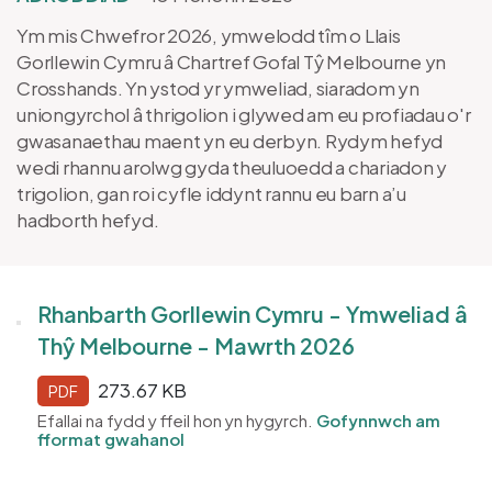
Ym mis Chwefror 2026, ymwelodd tîm o Llais
Gorllewin Cymru â Chartref Gofal Tŷ Melbourne yn
Crosshands. Yn ystod yr ymweliad, siaradom yn
uniongyrchol â thrigolion i glywed am eu profiadau o'r
gwasanaethau maent yn eu derbyn. Rydym hefyd
wedi rhannu arolwg gyda theuluoedd a chariadon y
trigolion, gan roi cyfle iddynt rannu eu barn a’u
hadborth hefyd.
Rhanbarth Gorllewin Cymru - Ymweliad â
Thŷ Melbourne - Mawrth 2026
273.67 KB
PDF
Efallai na fydd y ffeil hon yn hygyrch.
Gofynnwch am
fformat gwahanol