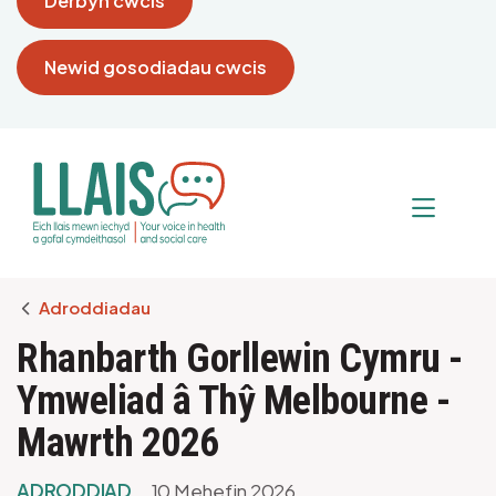
Derbyn cwcis
Newid gosodiadau cwcis
Breadcrumb
Adroddiadau
Rhanbarth Gorllewin Cymru -
Ymweliad â Thŷ Melbourne -
Mawrth 2026
ADRODDIAD
10 Mehefin 2026