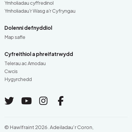
Ymholiadau cyffredinol
Ymholiadau'r Wasg a'r Cyfryngau
Dolenni defnyddiol
Map safle
Cyfreithiol a phreifatrwydd
Telerau ac Amodau
Cwcis
Hygyrchedd
Link to Twitter
Link to Youtube
Link to Instagram
Link to Facebo
© Hawlfraint 2026. Adeiladau'r Coron,