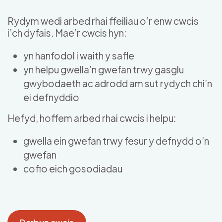
Skip to main content
Rydym wedi arbed rhai ffeiliau o’r enw cwcis
i’ch dyfais. Mae’r cwcis hyn:
yn hanfodol i waith y safle
yn helpu gwella’n gwefan trwy gasglu
gwybodaeth ac adrodd am sut rydych chi’n
ei defnyddio
Hefyd, hoffem arbed rhai cwcis i helpu:
gwella ein gwefan trwy fesur y defnydd o’n
gwefan
cofio eich gosodiadau