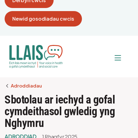
Derbyn cwcis
Newid gosodiadau cwcis
Breadcrumb
Adroddiadau
Sbotolau ar iechyd a gofal
cymdeithasol gwledig yng
Nghymru
ADRODDIAD
1 Rhagfyr 2025