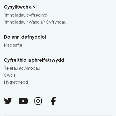
Cysylltwch â Ni
Ymholiadau cyffredinol
Ymholiadau'r Wasg a'r Cyfryngau
Dolenni defnyddiol
Map safle
Cyfreithiol a phreifatrwydd
Telerau ac Amodau
Cwcis
Hygyrchedd
Link to Twitter
Link to Youtube
Link to Instagram
Link to Facebo