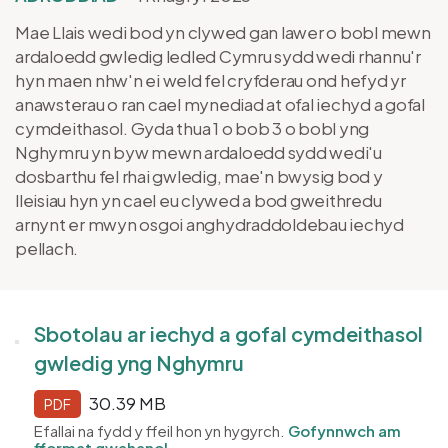
Mae Llais wedi bod yn clywed gan lawer o bobl mewn
ardaloedd gwledig ledled Cymru sydd wedi rhannu'r
hyn maen nhw'n ei weld fel cryfderau ond hefyd yr
anawsterau o ran cael mynediad at ofal iechyd a gofal
cymdeithasol. Gyda thua 1 o bob 3 o bobl yng
Nghymru yn byw mewn ardaloedd sydd wedi'u
dosbarthu fel rhai gwledig, mae'n bwysig bod y
lleisiau hyn yn cael eu clywed a bod gweithredu
arnynt er mwyn osgoi anghydraddoldebau iechyd
pellach.
Sbotolau ar iechyd a gofal cymdeithasol
gwledig yng Nghymru
30.39 MB
PDF
Efallai na fydd y ffeil hon yn hygyrch.
Gofynnwch am
fformat gwahanol