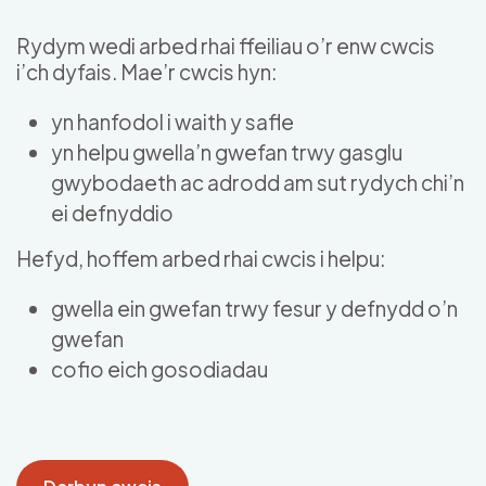
Skip to main content
Rydym wedi arbed rhai ffeiliau o’r enw cwcis
i’ch dyfais. Mae’r cwcis hyn:
yn hanfodol i waith y safle
yn helpu gwella’n gwefan trwy gasglu
gwybodaeth ac adrodd am sut rydych chi’n
ei defnyddio
Hefyd, hoffem arbed rhai cwcis i helpu:
gwella ein gwefan trwy fesur y defnydd o’n
gwefan
cofio eich gosodiadau