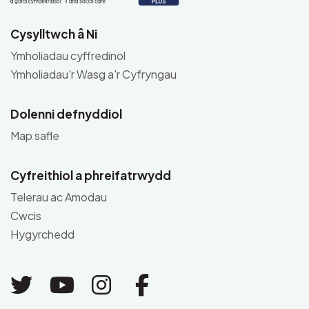
Cysylltwch â Ni
Ymholiadau cyffredinol
Ymholiadau'r Wasg a'r Cyfryngau
Dolenni defnyddiol
Map safle
Cyfreithiol a phreifatrwydd
Telerau ac Amodau
Cwcis
Hygyrchedd
Link to Twitter
Link to Youtube
Link to Instagram
Link to Facebo