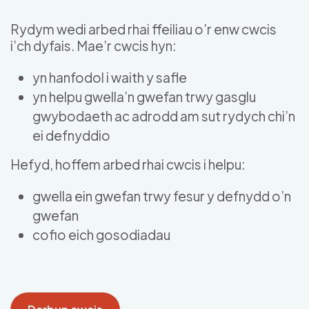
Skip to main content
Rydym wedi arbed rhai ffeiliau o’r enw cwcis
i’ch dyfais. Mae’r cwcis hyn:
yn hanfodol i waith y safle
yn helpu gwella’n gwefan trwy gasglu
gwybodaeth ac adrodd am sut rydych chi’n
ei defnyddio
Hefyd, hoffem arbed rhai cwcis i helpu:
gwella ein gwefan trwy fesur y defnydd o’n
gwefan
cofio eich gosodiadau