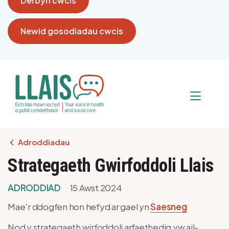
Derbyn cwcis
Newid gosodiadau cwcis
Breadcrumb
Adroddiadau
Strategaeth Gwirfoddoli Llais
ADRODDIAD
15 Awst 2024
Mae'r ddogfen hon hefyd ar gael yn
Saesneg
Nod y strategaeth wirfoddoli arfaethedig yw ail-