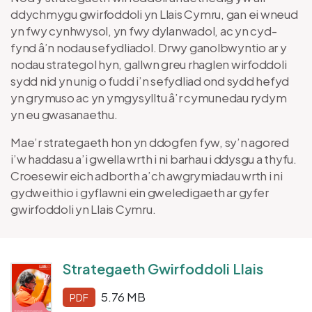
ddychmygu gwirfoddoli yn Llais Cymru, gan ei wneud
yn fwy cynhwysol, yn fwy dylanwadol, ac yn cyd-
fynd â’n nodau sefydliadol. Drwy ganolbwyntio ar y
nodau strategol hyn, gallwn greu rhaglen wirfoddoli
sydd nid yn unig o fudd i’n sefydliad ond sydd hefyd
yn grymuso ac yn ymgysylltu â’r cymunedau rydym
yn eu gwasanaethu.
Mae’r strategaeth hon yn ddogfen fyw, sy’n agored
i’w haddasu a’i gwella wrth i ni barhau i ddysgu a thyfu.
Croesewir eich adborth a’ch awgrymiadau wrth i ni
gydweithio i gyflawni ein gweledigaeth ar gyfer
gwirfoddoli yn Llais Cymru.
Strategaeth Gwirfoddoli Llais
5.76 MB
PDF