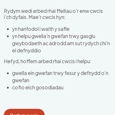
Skip to main content
Rydym wedi arbed rhai ffeiliau o’r enw cwcis
i’ch dyfais. Mae’r cwcis hyn:
yn hanfodol i waith y safle
yn helpu gwella’n gwefan trwy gasglu
gwybodaeth ac adrodd am sut rydych chi’n
ei defnyddio
Hefyd, hoffem arbed rhai cwcis i helpu:
gwella ein gwefan trwy fesur y defnydd o’n
gwefan
cofio eich gosodiadau