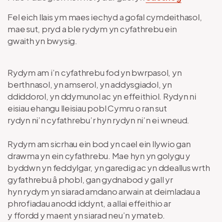
Fel eich llais ym maes iechyd a gofal cymdeithasol,
mae sut, pryd a ble rydym yn cyfathrebu ein
gwaith yn bwysig.
Rydym am i’n cyfathrebu fod yn bwrpasol, yn
berthnasol, yn amserol, yn addysgiadol, yn
ddiddorol, yn ddymunol ac yn effeithiol. Rydyn ni
eisiau ehangu lleisiau pobl Cymru o ran sut
rydyn ni’n cyfathrebu’r hyn rydyn ni’n ei wneud.
Rydym am sicrhau ein bod yn cael ein llywio gan
drawma yn ein cyfathrebu. Mae hyn yn golygu y
byddwn yn feddylgar, yn garedig ac yn ddeallus wrth
gyfathrebu â phobl, gan gydnabod y gall yr
hyn rydym yn siarad amdano arwain at deimladau a
phrofiadau anodd iddynt, a allai effeithio ar
y ffordd y maent yn siarad neu’n ymateb.