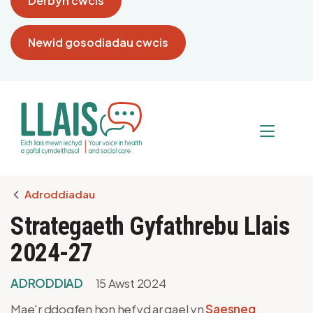
Derbyn cwcis
Newid gosodiadau cwcis
Breadcrumb
Adroddiadau
Strategaeth Gyfathrebu Llais
2024-27
ADRODDIAD
15 Awst 2024
Mae'r ddogfen hon hefyd ar gael yn
Saesneg