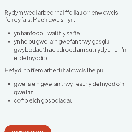
Skip to main content
Rydym wedi arbed rhai ffeiliau o’r enw cwcis
i’ch dyfais. Mae’r cwcis hyn:
yn hanfodol i waith y safle
yn helpu gwella’n gwefan trwy gasglu
gwybodaeth ac adrodd am sut rydych chi’n
ei defnyddio
Hefyd, hoffem arbed rhai cwcis i helpu:
gwella ein gwefan trwy fesur y defnydd o’n
gwefan
cofio eich gosodiadau