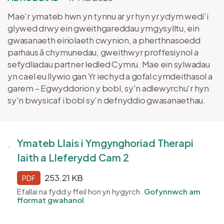
Mae'r ymateb hwn yn tynnu ar yr hyn yr ydym wedi'i
glywed drwy ein gweithgareddau ymgysylltu, ein
gwasanaeth eiriolaeth cwynion, a pherthnasoedd
parhaus â chymunedau, gweithwyr proffesiynol a
sefydliadau partner ledled Cymru. Mae ein sylwadau
yn cael eu llywio gan Yr iechyd a gofal cymdeithasol a
garem – Egwyddorion y bobl, sy'n adlewyrchu'r hyn
sy'n bwysicaf i bobl sy'n defnyddio gwasanaethau.
Ymateb Llais i Ymgynghoriad Therapi
Iaith a Lleferydd Cam 2
253.21 KB
PDF
Efallai na fydd y ffeil hon yn hygyrch.
Gofynnwch am
fformat gwahanol