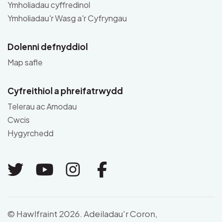
Ymholiadau cyffredinol
Ymholiadau'r Wasg a'r Cyfryngau
Dolenni defnyddiol
Map safle
Cyfreithiol a phreifatrwydd
Telerau ac Amodau
Cwcis
Hygyrchedd
Link to Twitter
Link to Youtube
Link to Instagram
Link to Facebo
© Hawlfraint 2026. Adeiladau'r Coron,