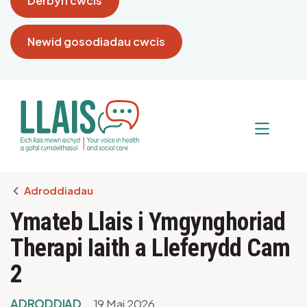
Derbyn cwcis
Newid gosodiadau cwcis
Breadcrumb
Adroddiadau
Ymateb Llais i Ymgynghoriad
Therapi Iaith a Lleferydd Cam
2
ADRODDIAD
19 Mai 2026