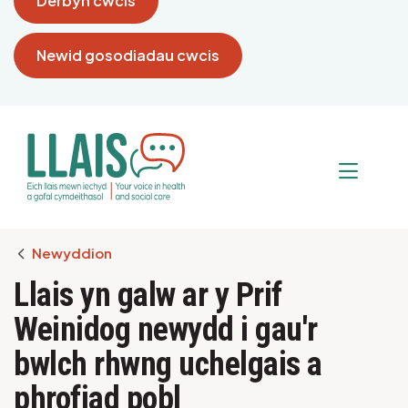
Derbyn cwcis
Newid gosodiadau cwcis
Breadcrumb
Newyddion
Llais yn galw ar y Prif
Weinidog newydd i gau'r
bwlch rhwng uchelgais a
phrofiad pobl