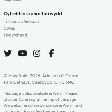
Cyfreithiol a phreifatrwydd
Telerau ac Amodau
Cwcis
Hygyrchedd
Link to Twitter
Link to Youtube
Link to Instagram
Link to Facebo
© Hawlfraint 2026. Adeiladau'r Coron,
Parc Cathays, Caerdydd, CF10 3NQ
This page is also available in Welsh. Please
click on ‘Cymraeg’ at the top of the page.
We welcome correspondence in Welsh, and
corresponding in Welsh will not lead to a