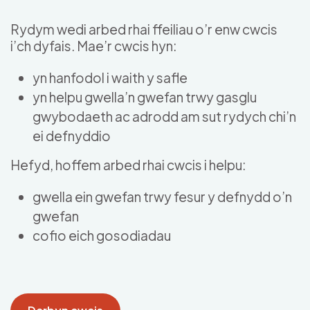
Skip to main content
Rydym wedi arbed rhai ffeiliau o’r enw cwcis
i’ch dyfais. Mae’r cwcis hyn:
yn hanfodol i waith y safle
yn helpu gwella’n gwefan trwy gasglu
gwybodaeth ac adrodd am sut rydych chi’n
ei defnyddio
Hefyd, hoffem arbed rhai cwcis i helpu:
gwella ein gwefan trwy fesur y defnydd o’n
gwefan
cofio eich gosodiadau