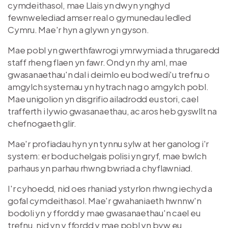
cymdeithasol, mae Llais yn dwyn ynghyd
fewnwelediad amser real o gymunedau ledled
Cymru. Mae'r hyn a glywn yn gyson.
Mae pobl yn gwerthfawrogi ymrwymiad a thrugaredd
staff rheng flaen yn fawr. Ond yn rhy aml, mae
gwasanaethau'n dal i deimlo eu bod wedi'u trefnu o
amgylch systemau yn hytrach nag o amgylch pobl.
Mae unigolion yn disgrifio ailadrodd eu stori, cael
trafferth i lywio gwasanaethau, ac aros heb gyswllt na
chefnogaeth glir.
Mae'r profiadau hyn yn tynnu sylw at her ganolog i'r
system: er bod uchelgais polisi yn gryf, mae bwlch
parhaus yn parhau rhwng bwriad a chyflawniad.
I'r cyhoedd, nid oes rhaniad ystyrlon rhwng iechyd a
gofal cymdeithasol. Mae'r gwahaniaeth hwnnw'n
bodoli yn y ffordd y mae gwasanaethau'n cael eu
trefnu, nid yn y ffordd y mae pobl yn byw eu