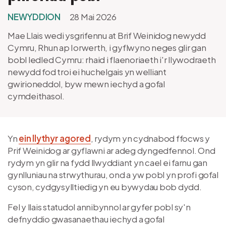
NEWYDDION
28 Mai 2026
Mae Llais wedi ysgrifennu at Brif Weinidog newydd
Cymru, Rhun ap Iorwerth, i gyflwyno neges glir gan
bobl ledled Cymru: rhaid i flaenoriaeth i'r llywodraeth
newydd fod troi ei huchelgais yn welliant
gwirioneddol, byw mewn iechyd a gofal
cymdeithasol.
Yn
ein llythyr agored
, rydym yn cydnabod ffocws y
Prif Weinidog ar gyflawni ar adeg dyngedfennol. Ond
rydym yn glir na fydd llwyddiant yn cael ei farnu gan
gynlluniau na strwythurau, ond a yw pobl yn profi gofal
cyson, cydgysylltiedig yn eu bywydau bob dydd.
Fel y llais statudol annibynnol ar gyfer pobl sy'n
defnyddio gwasanaethau iechyd a gofal