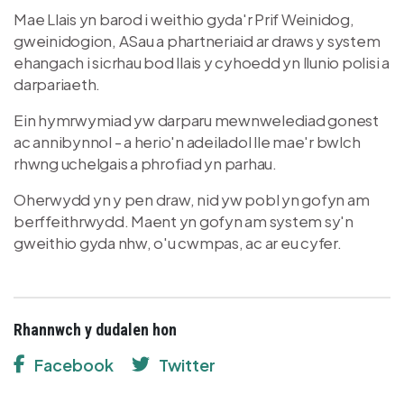
Mae Llais yn barod i weithio gyda'r Prif Weinidog,
gweinidogion, ASau a phartneriaid ar draws y system
ehangach i sicrhau bod llais y cyhoedd yn llunio polisi a
darpariaeth.
Ein hymrwymiad yw darparu mewnwelediad gonest
ac annibynnol - a herio'n adeiladol lle mae'r bwlch
rhwng uchelgais a phrofiad yn parhau.
Oherwydd yn y pen draw, nid yw pobl yn gofyn am
berffeithrwydd. Maent yn gofyn am system sy'n
gweithio gyda nhw, o'u cwmpas, ac ar eu cyfer.
Rhannwch y dudalen hon
Facebook
Twitter