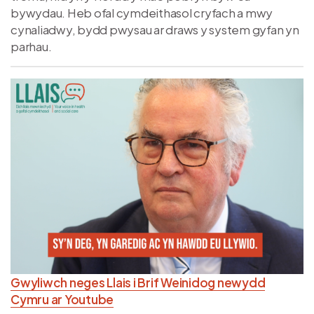
bywydau. Heb ofal cymdeithasol cryfach a mwy
cynaliadwy, bydd pwysau ar draws y system gyfan yn
parhau.
Delwedd
Gwyliwch neges Llais i Brif Weinidog newydd
Cymru ar Youtube