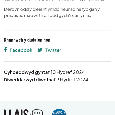
Derbyniodd y cleient ymddiheuriad hefyd gan y
practis ac mae wrth ei fodd gyda'r canlyniad.
Rhannwch y dudalen hon
Facebook
Twitter
Cyhoeddwyd gyntaf
10 Hydref 2024
Diweddarwyd diwethaf
9 Hydref 2024