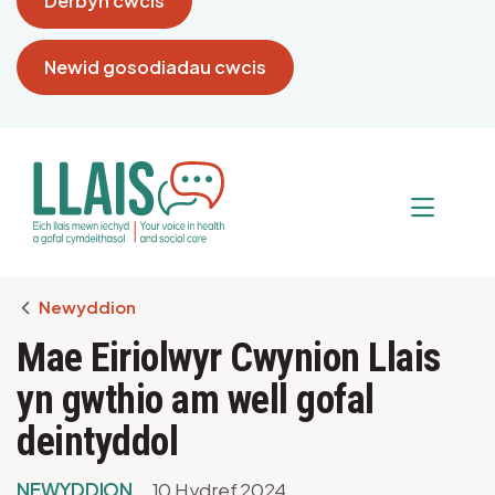
Derbyn cwcis
Newid gosodiadau cwcis
Breadcrumb
Newyddion
Mae Eiriolwyr Cwynion Llais
yn gwthio am well gofal
deintyddol
NEWYDDION
10 Hydref 2024