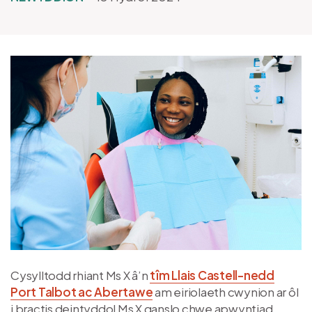
Delwedd
Cysylltodd rhiant Ms X â’n
tîm Llais Castell-nedd
Port Talbot ac Abertawe
am eiriolaeth cwynion ar ôl
i bractis deintyddol Ms X ganslo chwe apwyntiad