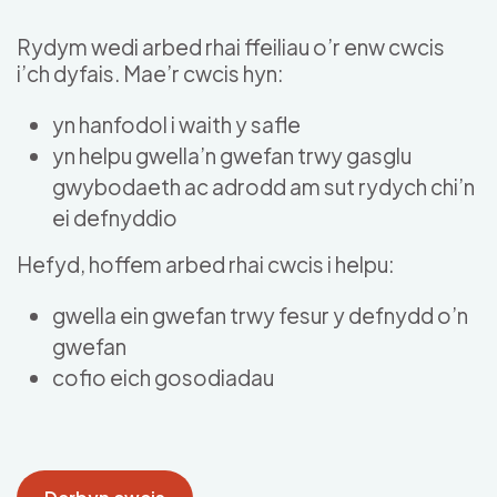
Skip to main content
Rydym wedi arbed rhai ffeiliau o’r enw cwcis
i’ch dyfais. Mae’r cwcis hyn:
yn hanfodol i waith y safle
yn helpu gwella’n gwefan trwy gasglu
gwybodaeth ac adrodd am sut rydych chi’n
ei defnyddio
Hefyd, hoffem arbed rhai cwcis i helpu:
gwella ein gwefan trwy fesur y defnydd o’n
gwefan
cofio eich gosodiadau