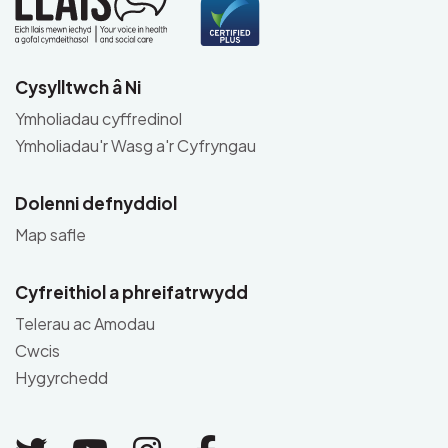
Cysylltwch â Ni
Ymholiadau cyffredinol
Ymholiadau'r Wasg a'r Cyfryngau
Dolenni defnyddiol
Map safle
Cyfreithiol a phreifatrwydd
Telerau ac Amodau
Cwcis
Hygyrchedd