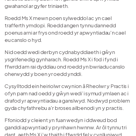
gwahanol ar gyfer triniaeth.
Roedd Ms X mewn poen sylweddol ac yn cael
trafferth ymdopi. Roedd angen tynnu dannedd
poenus arni ar frys ond roedd yr apwyntiadau'n cael
eu canslo o hyd.
Nid oedd wedi derbyn cydnabyddiaeth i gŵyn
ysgrifenedig gynharach. Roedd Ms X i fod i fynd i
ffwrdd am rai dyddiau ond roedd yn bwriadu canslo
oherwydd y boen yr oedd ynddi.
Cysylltodd ein heiriolwr cwynion â Rheolwr y Practis i
ofyn pam nad oedd y gŵyn wedi’i symud ymlaen ac i
drafod yr apwyntiadau a ganslwyd. Nodwyd problem
gyda chyfathrebu a'r broses ailbenodi yn y practis.
Ffoniodd y cleient yn fuan wedyn i ddweud bod
ganddi apwyntiad y prynhawn hwnnw. Ar ôl tynnu tri
dant, aeth Ms X i’w thaith i ffwrdd fel y cynlluniwyd.