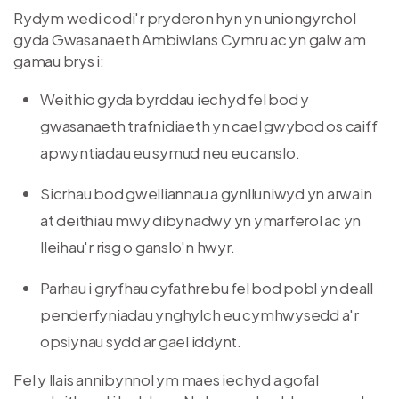
Rydym wedi codi'r pryderon hyn yn uniongyrchol
gyda Gwasanaeth Ambiwlans Cymru ac yn galw am
gamau brys i:
Weithio gyda byrddau iechyd fel bod y
gwasanaeth trafnidiaeth yn cael gwybod os caiff
apwyntiadau eu symud neu eu canslo.
Sicrhau bod gwelliannau a gynlluniwyd yn arwain
at deithiau mwy dibynadwy yn ymarferol ac yn
lleihau'r risg o ganslo'n hwyr.
Parhau i gryfhau cyfathrebu fel bod pobl yn deall
penderfyniadau ynghylch eu cymhwysedd a'r
opsiynau sydd ar gael iddynt.
Fel y llais annibynnol ym maes iechyd a gofal