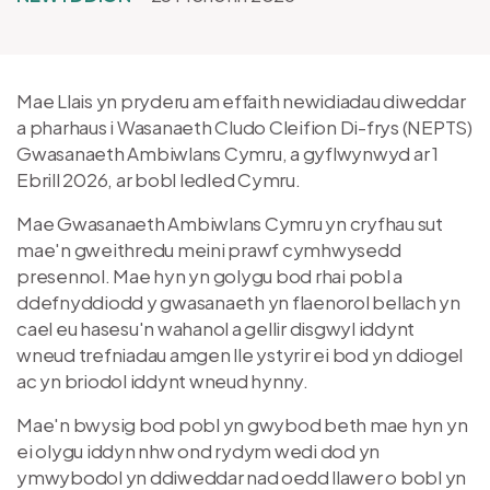
Mae Llais yn pryderu am effaith newidiadau diweddar
a pharhaus i Wasanaeth Cludo Cleifion Di-frys (NEPTS)
Gwasanaeth Ambiwlans Cymru, a gyflwynwyd ar 1
Ebrill 2026, ar bobl ledled Cymru.
Mae Gwasanaeth Ambiwlans Cymru yn cryfhau sut
mae'n gweithredu meini prawf cymhwysedd
presennol. Mae hyn yn golygu bod rhai pobl a
ddefnyddiodd y gwasanaeth yn flaenorol bellach yn
cael eu hasesu'n wahanol a gellir disgwyl iddynt
wneud trefniadau amgen lle ystyrir ei bod yn ddiogel
ac yn briodol iddynt wneud hynny.
Mae'n bwysig bod pobl yn gwybod beth mae hyn yn
ei olygu iddyn nhw ond rydym wedi dod yn
ymwybodol yn ddiweddar nad oedd llawer o bobl yn