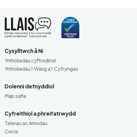
Cysylltwch â Ni
Ymholiadau cyffredinol
Ymholiadau'r Wasg a'r Cyfryngau
Dolenni defnyddiol
Map safle
Cyfreithiol a phreifatrwydd
Telerau ac Amodau
Cwcis