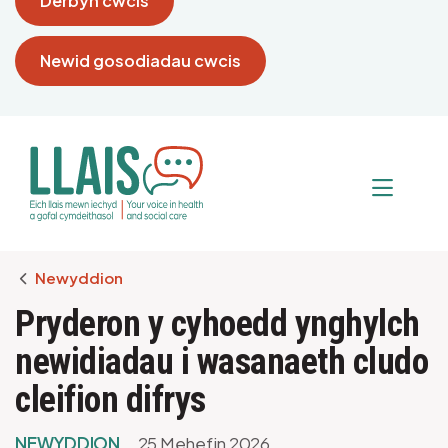
Derbyn cwcis
Newid gosodiadau cwcis
Breadcrumb
Newyddion
Pryderon y cyhoedd ynghylch
newidiadau i wasanaeth cludo
cleifion difrys
NEWYDDION
25 Mehefin 2026