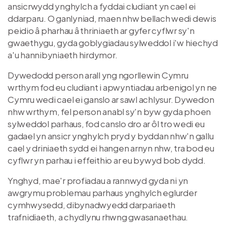
ansicrwydd ynghylch a fyddai cludiant yn cael ei
ddarparu. O ganlyniad, maen nhw bellach wedi dewis
peidio â pharhau â thriniaeth ar gyfer cyflwr sy'n
gwaethygu, gyda goblygiadau sylweddol i'w hiechyd
a'u hannibyniaeth hirdymor.
Dywedodd person arall yng ngorllewin Cymru
wrthym fod eu cludiant i apwyntiadau arbenigol yn ne
Cymru wedi cael ei ganslo ar sawl achlysur. Dywedon
nhw wrthym, fel person anabl sy'n byw gyda phoen
sylweddol parhaus, fod canslo dro ar ôl tro wedi eu
gadael yn ansicr ynghylch pryd y byddan nhw'n gallu
cael y driniaeth sydd ei hangen arnyn nhw, tra bod eu
cyflwr yn parhau i effeithio ar eu bywyd bob dydd.
Ynghyd, mae'r profiadau a rannwyd gyda ni yn
awgrymu problemau parhaus ynghylch eglurder
cymhwysedd, dibynadwyedd darpariaeth
trafnidiaeth, a chydlynu rhwng gwasanaethau.