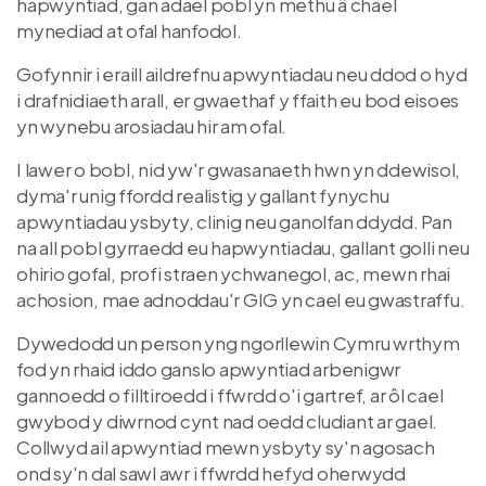
hapwyntiad, gan adael pobl yn methu â chael
mynediad at ofal hanfodol.
Gofynnir i eraill aildrefnu apwyntiadau neu ddod o hyd
i drafnidiaeth arall, er gwaethaf y ffaith eu bod eisoes
yn wynebu arosiadau hir am ofal.
I lawer o bobl, nid yw'r gwasanaeth hwn yn ddewisol,
dyma'r unig ffordd realistig y gallant fynychu
apwyntiadau ysbyty, clinig neu ganolfan ddydd. Pan
na all pobl gyrraedd eu hapwyntiadau, gallant golli neu
ohirio gofal, profi straen ychwanegol, ac, mewn rhai
achosion, mae adnoddau'r GIG yn cael eu gwastraffu.
Dywedodd un person yng ngorllewin Cymru wrthym
fod yn rhaid iddo ganslo apwyntiad arbenigwr
gannoedd o filltiroedd i ffwrdd o'i gartref, ar ôl cael
gwybod y diwrnod cynt nad oedd cludiant ar gael.
Collwyd ail apwyntiad mewn ysbyty sy'n agosach
ond sy'n dal sawl awr i ffwrdd hefyd oherwydd