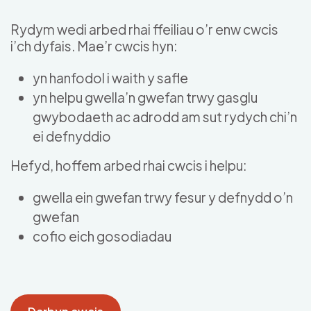
Skip to main content
Rydym wedi arbed rhai ffeiliau o’r enw cwcis
i’ch dyfais. Mae’r cwcis hyn:
yn hanfodol i waith y safle
yn helpu gwella’n gwefan trwy gasglu
gwybodaeth ac adrodd am sut rydych chi’n
ei defnyddio
Hefyd, hoffem arbed rhai cwcis i helpu:
gwella ein gwefan trwy fesur y defnydd o’n
gwefan
cofio eich gosodiadau