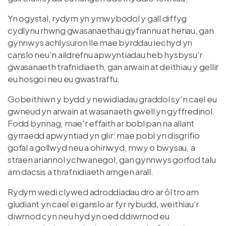
Yn ogystal, rydym yn ymwybodol y gall diffyg
cydlynu rhwng gwasanaethau gyfrannu at heriau, gan
gynnwys achlysuron lle mae byrddau iechyd yn
canslo neu'n aildrefnu apwyntiadau heb hysbysu'r
gwasanaeth trafnidiaeth, gan arwain at deithiau y gellir
eu hosgoi neu eu gwastraffu.
Gobeithiwn y bydd y newidiadau graddol sy'n cael eu
gwneud yn arwain at wasanaeth gwell yn gyffredinol.
Fodd bynnag, mae'r effaith ar bobl pan na allant
gyrraedd apwyntiad yn glir: mae pobl yn disgrifio
gofal a gollwyd neu a ohiriwyd, mwy o bwysau, a
straen ariannol ychwanegol, gan gynnwys gorfod talu
am dacsis a thrafnidiaeth amgen arall.
Rydym wedi clywed adroddiadau dro ar ôl tro am
gludiant yn cael ei ganslo ar fyr rybudd, weithiau'r
diwrnod cyn neu hyd yn oed ddiwrnod eu