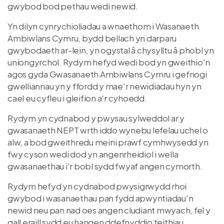
gwybod bod pethau wedi newid.
Yn dilyn cynrychioliadau a wnaethom i Wasanaeth
Ambiwlans Cymru, bydd bellach yn darparu
gwybodaeth ar-lein, yn ogystal â chysylltu â phobl yn
uniongyrchol. Rydym hefyd wedi bod yn gweithio'n
agos gyda Gwasanaeth Ambiwlans Cymru i gefnogi
gwelliannau yn y ffordd y mae'r newidiadau hyn yn
cael eu cyfleu i gleifion a'r cyhoedd.
Rydym yn cydnabod y pwysau sylweddol ar y
gwasanaeth NEPT wrth iddo wynebu lefelau uchel o
alw, a bod gweithredu meini prawf cymhwysedd yn
fwy cyson wedi dod yn angenrheidiol i wella
gwasanaethau i'r bobl sydd fwyaf angen cymorth.
Rydym hefyd yn cydnabod pwysigrwydd rhoi
gwybod i wasanaethau pan fydd apwyntiadau'n
newid neu pan nad oes angen cludiant mwyach, fel y
gall eraill sydd eu hangen ddefnyddio teithiau.