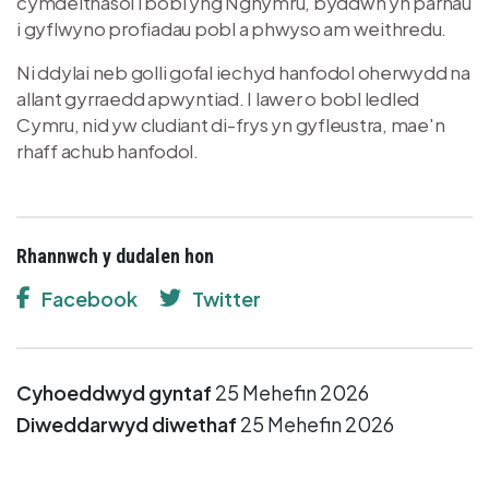
cymdeithasol i bobl yng Nghymru, byddwn yn parhau
i gyflwyno profiadau pobl a phwyso am weithredu.
Ni ddylai neb golli gofal iechyd hanfodol oherwydd na
allant gyrraedd apwyntiad. I lawer o bobl ledled
Cymru, nid yw cludiant di-frys yn gyfleustra, mae'n
rhaff achub hanfodol.
Rhannwch y dudalen hon
Facebook
Twitter
Cyhoeddwyd gyntaf
25 Mehefin 2026
Diweddarwyd diwethaf
25 Mehefin 2026