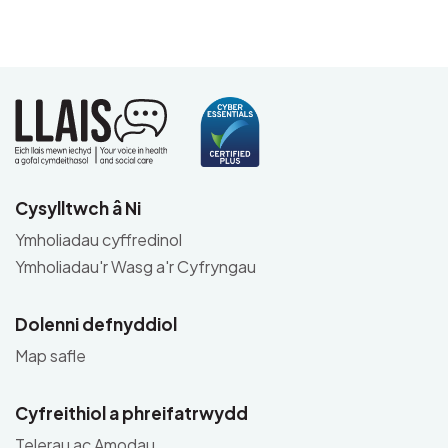
Cysylltwch â Ni
Ymholiadau cyffredinol
Ymholiadau'r Wasg a'r Cyfryngau
Dolenni defnyddiol
Map safle
Cyfreithiol a phreifatrwydd
Telerau ac Amodau