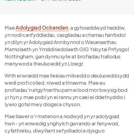
Mae
Adolygiad Ockenden
, a gyhoeddwyd heddiw,
yn nodi canfyddiadau, casgliadau a chamau hanfodol
yn dilyn yr Adolygiad Annibynnol o Wasanaethau
Mamolaeth yn Ymddiriedolaeth GIG Ysbytai Prifysgol
Nottingham, gan dynnu sylw at brofiadau trallodus
menywod a theuluoedd yn Lloegr.
Wrth ei wraidd mae lleisiau miloedd o deuluoedd sydd
wedi profi colled, niwed a thrawma. Mae eu
profiadau’n atgyfnerthu pam ei bod mor bwysig bod
yr hyn y mae pobl yn ei rannu yn cael ei ddefnyddio i
lywio gofal mwy diogel a chyson.
Mae llawer o'r materion a nodwyd yn yr adolygiad
hwn - yn enwedig ynghylch gwrando ar fenywod,
cyfathrebu, diwylliant sefydliadol a dysgu o