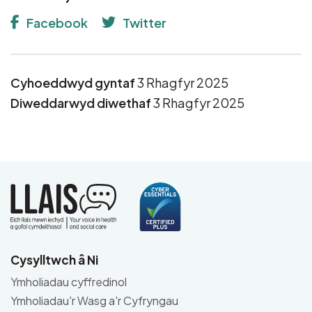
Facebook
Twitter
Cyhoeddwyd gyntaf
3 Rhagfyr 2025
Diweddarwyd diwethaf
3 Rhagfyr 2025
Cysylltwch â Ni
Ymholiadau cyffredinol
Ymholiadau'r Wasg a'r Cyfryngau