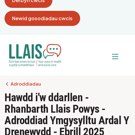
Derbyn cwcis
Newid gosodiadau cwcis
Breadcrumb
Adroddiadau
Hawdd i'w ddarllen -
Rhanbarth Llais Powys -
Adroddiad Ymgysylltu Ardal Y
Drenewydd - Ebrill 2025