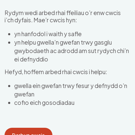
Skip to main content
Rydym wedi arbed rhai ffeiliau o’r enw cwcis
i’ch dyfais. Mae’r cwcis hyn:
yn hanfodol i waith y safle
yn helpu gwella’n gwefan trwy gasglu
gwybodaeth ac adrodd am sut rydych chi’n
ei defnyddio
Hefyd, hoffem arbed rhai cwcis i helpu:
gwella ein gwefan trwy fesur y defnydd o’n
gwefan
cofio eich gosodiadau