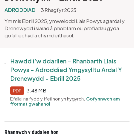
ADRODDIAD
3 Rhagfyr 2025
Ym mis Ebrill 2025, ymwelodd Llais Powys ag ardal y
Drenewydd i siarad â phobl am eu profiadau gyda
gofal iechyd a chymdeithasol.
Hawdd i'w ddarllen - Rhanbarth Llais
Powys - Adroddiad Ymgysylltu Ardal Y
Drenewydd - Ebrill 2025
3.48 MB
PDF
Efallai na fydd y ffeil hon yn hygyrch.
Gofynnwch am
fformat gwahanol
Rhannwch y dudalen hon