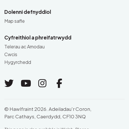
Dolenni defnyddiol
Map safle
Cyfreithiol a phreifatrwydd
Telerau ac Amodau
Cwcis
Hygyrchedd
Link to Twitter
Link to Youtube
Link to Instagram
Link to Facebo
© Hawlfraint 2026. Adeiladau'r Coron,
Parc Cathays, Caerdydd, CF10 3NQ