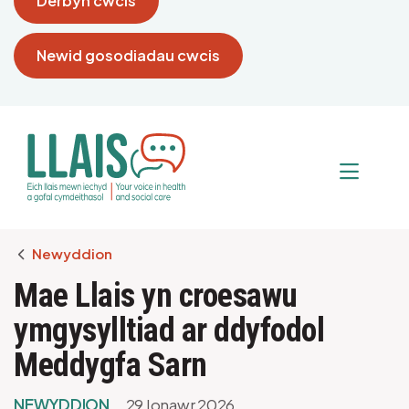
Derbyn cwcis
Newid gosodiadau cwcis
Breadcrumb
Newyddion
Mae Llais yn croesawu
ymgysylltiad ar ddyfodol
Meddygfa Sarn
NEWYDDION
29 Ionawr 2026