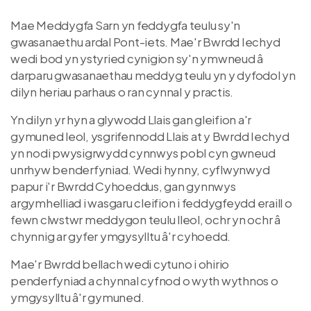
Mae Meddygfa Sarn yn feddygfa teulu sy'n
gwasanaethu ardal Pont-iets. Mae'r Bwrdd Iechyd
wedi bod yn ystyried cynigion sy'n ymwneud â
darparu gwasanaethau meddyg teulu yn y dyfodol yn
dilyn heriau parhaus o ran cynnal y practis.
Yn dilyn yr hyn a glywodd Llais gan gleifion a'r
gymuned leol, ysgrifennodd Llais at y Bwrdd Iechyd
yn nodi pwysigrwydd cynnwys pobl cyn gwneud
unrhyw benderfyniad. Wedi hynny, cyflwynwyd
papur i'r Bwrdd Cyhoeddus, gan gynnwys
argymhelliad i wasgaru cleifion i feddygfeydd eraill o
fewn clwstwr meddygon teulu lleol, ochr yn ochr â
chynnig ar gyfer ymgysylltu â'r cyhoedd.
Mae'r Bwrdd bellach wedi cytuno i ohirio
penderfyniad a chynnal cyfnod o wyth wythnos o
ymgysylltu â'r gymuned.