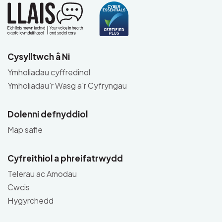
Cysylltwch â Ni
Ymholiadau cyffredinol
Ymholiadau'r Wasg a'r Cyfryngau
Dolenni defnyddiol
Map safle
Cyfreithiol a phreifatrwydd
Telerau ac Amodau
Cwcis
Hygyrchedd