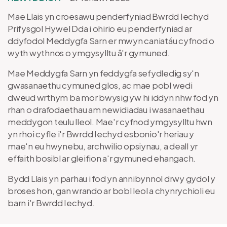
Mae Llais yn croesawu penderfyniad Bwrdd Iechyd
Prifysgol Hywel Dda i ohirio eu penderfyniad ar
ddyfodol Meddygfa Sarn er mwyn caniatáu cyfnod o
wyth wythnos o ymgysylltu â'r gymuned.
Mae Meddygfa Sarn yn feddygfa sefydledig sy'n
gwasanaethu cymuned glos, ac mae pobl wedi
dweud wrthym ba mor bwysig yw hi iddyn nhw fod yn
rhan o drafodaethau am newidiadau i wasanaethau
meddygon teulu lleol. Mae'r cyfnod ymgysylltu hwn
yn rhoi cyfle i'r Bwrdd Iechyd esbonio'r heriau y
mae'n eu hwynebu, archwilio opsiynau, a deall yr
effaith bosibl ar gleifion a'r gymuned ehangach.
Bydd Llais yn parhau i fod yn annibynnol drwy gydol y
broses hon, gan wrando ar bobl leol a chynrychioli eu
barn i'r Bwrdd Iechyd.