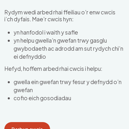
Skip to main content
Rydym wedi arbed rhai ffeiliau o’r enw cwcis
i’ch dyfais. Mae’r cwcis hyn:
yn hanfodol i waith y safle
yn helpu gwella’n gwefan trwy gasglu
gwybodaeth ac adrodd am sut rydych chi’n
ei defnyddio
Hefyd, hoffem arbed rhai cwcis i helpu:
gwella ein gwefan trwy fesur y defnydd o’n
gwefan
cofio eich gosodiadau