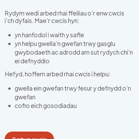
Skip to main content
Rydym wedi arbed rhai ffeiliau o’r enw cwcis
i’ch dyfais. Mae’r cwcis hyn:
yn hanfodol i waith y safle
yn helpu gwella’n gwefan trwy gasglu
gwybodaeth ac adrodd am sut rydych chi’n
ei defnyddio
Hefyd, hoffem arbed rhai cwcis i helpu:
gwella ein gwefan trwy fesur y defnydd o’n
gwefan
cofio eich gosodiadau