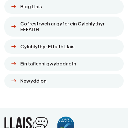
Blog Llais
Cofrestrwch ar gyfer ein Cylchlythyr
EFFAITH
Cylchlythyr Effaith Llais
Ein taflenni gwybodaeth
Newyddion