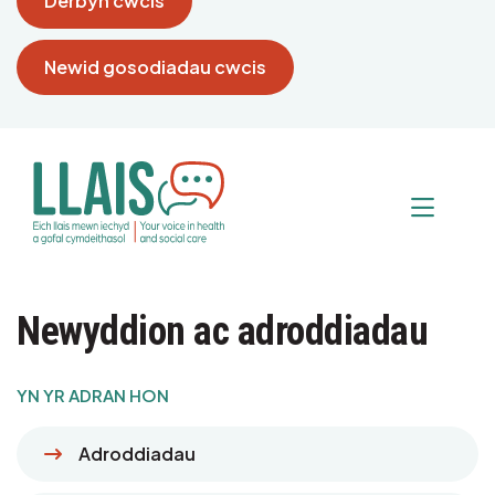
Derbyn cwcis
Newid gosodiadau cwcis
Newyddion ac adroddiadau
YN YR ADRAN HON
Adroddiadau