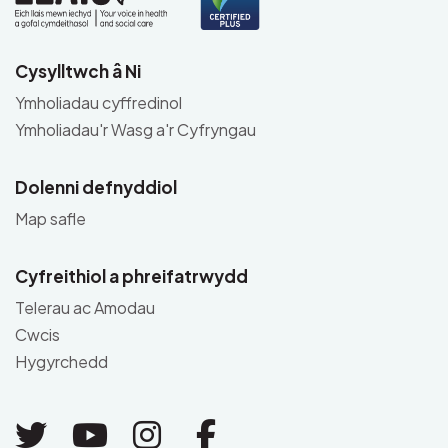
Cysylltwch â Ni
Ymholiadau cyffredinol
Ymholiadau'r Wasg a'r Cyfryngau
Dolenni defnyddiol
Map safle
Cyfreithiol a phreifatrwydd
Telerau ac Amodau
Cwcis
Hygyrchedd
Link to Twitter
Link to Youtube
Link to Instagram
Link to Facebo