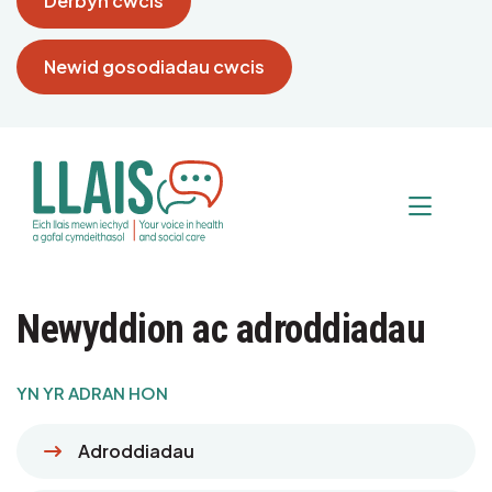
Derbyn cwcis
Newid gosodiadau cwcis
Newyddion ac adroddiadau
YN YR ADRAN HON
Adroddiadau