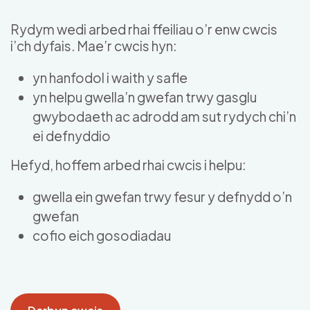
Skip to main content
Rydym wedi arbed rhai ffeiliau o’r enw cwcis
i’ch dyfais. Mae’r cwcis hyn:
yn hanfodol i waith y safle
yn helpu gwella’n gwefan trwy gasglu
gwybodaeth ac adrodd am sut rydych chi’n
ei defnyddio
Hefyd, hoffem arbed rhai cwcis i helpu:
gwella ein gwefan trwy fesur y defnydd o’n
gwefan
cofio eich gosodiadau