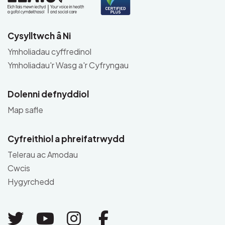
Cysylltwch â Ni
Ymholiadau cyffredinol
Ymholiadau'r Wasg a'r Cyfryngau
Dolenni defnyddiol
Map safle
Cyfreithiol a phreifatrwydd
Telerau ac Amodau
Cwcis
Hygyrchedd
Link to Twitter
Link to Youtube
Link to Instagram
Link to Facebo