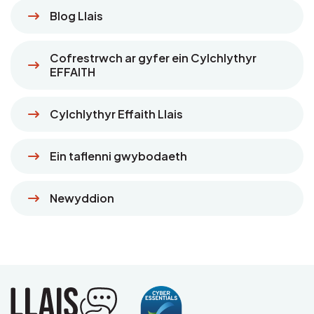
Blog Llais
Cofrestrwch ar gyfer ein Cylchlythyr
EFFAITH
Cylchlythyr Effaith Llais
Ein taflenni gwybodaeth
Newyddion