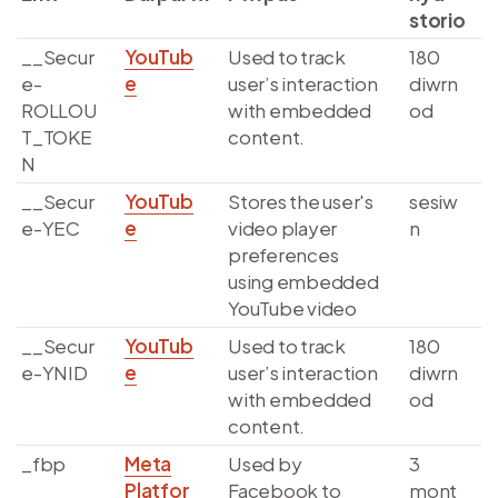
storio
__Secur
YouTub
Used to track
180
e-
e
user’s interaction
diwrn
ROLLOU
with embedded
od
T_TOKE
content.
N
__Secur
YouTub
Stores the user's
sesiw
e-YEC
e
video player
n
preferences
using embedded
YouTube video
__Secur
YouTub
Used to track
180
e-YNID
e
user’s interaction
diwrn
with embedded
od
content.
_fbp
Meta
Used by
3
Platfor
Facebook to
mont