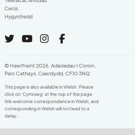
Telerau ac Amodau
Cwcis
Hygyrchedd
Link to Twitter
Link to Youtube
Link to Instagram
Link to Facebo
© Hawlfraint 2026. Adeiladau'r Coron,
Parc Cathays, Caerdydd, CF10 3NQ
This page is also available in Welsh. Please
click on ‘Cymraeg’ at the top of the page.
We welcome correspondence in Welsh, and
corresponding in Welsh will not lead to a
delay..