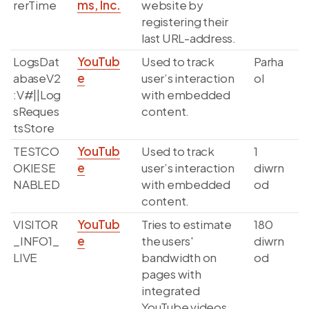
rerTime
ms, Inc.
website by
registering their
last URL-address.
LogsDat
YouTub
Used to track
Parha
abaseV2
e
user’s interaction
ol
:V#||Log
with embedded
sReques
content.
tsStore
TESTCO
YouTub
Used to track
1
OKIESE
e
user’s interaction
diwrn
NABLED
with embedded
od
content.
VISITOR
YouTub
Tries to estimate
180
_INFO1_
e
the users'
diwrn
LIVE
bandwidth on
od
pages with
integrated
YouTube videos.