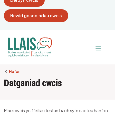
Derbyn cwcis
Newid gosodiadau cwcis
Breadcrumb
Hafan
Datganiad cwcis
Mae cwcis yn ffeiliau testun bach sy’n cael eu hanfon