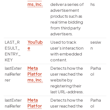
ms, Inc.
deliver a series of
hs
advertisement
products such as
real time bidding
from third party
advertisers.
LAST_R
YouTub
Used to track
sesiw
ESULT_
e
user’s interaction
n
ENTRY_
with embedded
KEY
content.
lastExter
Meta
Detects how the
Parha
nalRefer
Platfor
user reached the
ol
rer
ms, Inc.
website by
registering their
last URL-address.
lastExter
Meta
Detects how the
Parha
nalRefer
Platfor
user reached the
ol