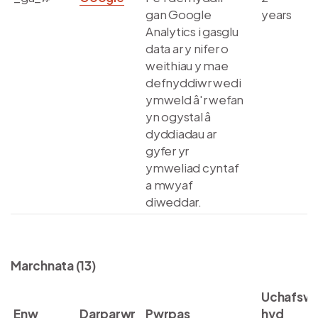
gan Google
years
Analytics i gasglu
data ar y nifer o
weithiau y mae
defnyddiwr wedi
ymweld â'r wefan
yn ogystal â
dyddiadau ar
gyfer yr
ymweliad cyntaf
a mwyaf
diweddar.
Marchnata (13)
Uchafsw
Enw
Darparwr
Pwrpas
hyd