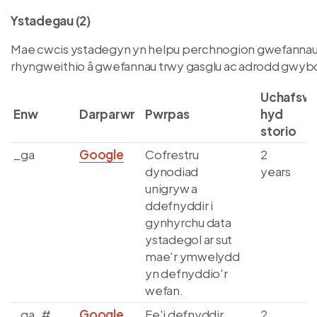
Ystadegau (2)
Mae cwcis ystadegyn yn helpu perchnogion gwefannau 
rhyngweithio â gwefannau trwy gasglu ac adrodd gwyb
Uchafsw
Enw
Darparwr
Pwrpas
hyd
storio
_ga
Google
Cofrestru
2
dynodiad
years
unigryw a
ddefnyddir i
gynhyrchu data
ystadegol ar sut
mae'r ymwelydd
yn defnyddio'r
wefan.
_ga_#
Google
Fe'i defnyddir
2