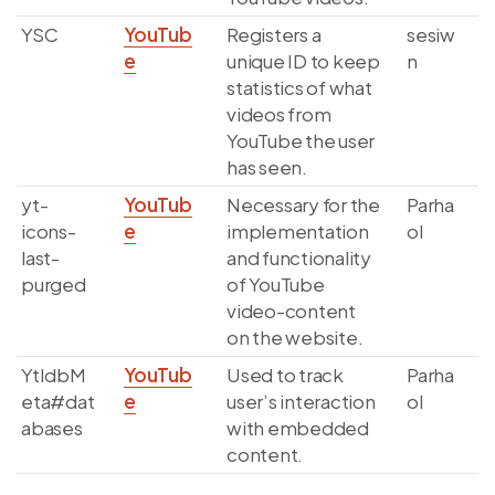
YSC
YouTub
Registers a
sesiw
e
unique ID to keep
n
statistics of what
videos from
YouTube the user
has seen.
yt-
YouTub
Necessary for the
Parha
icons-
e
implementation
ol
last-
and functionality
purged
of YouTube
video-content
on the website.
YtIdbM
YouTub
Used to track
Parha
eta#dat
e
user’s interaction
ol
abases
with embedded
content.