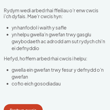
Skip to main content
Rydym wedi arbed rhai ffeiliau o’r enw cwcis
i’ch dyfais. Mae’r cwcis hyn:
yn hanfodol i waith y safle
yn helpu gwella’n gwefan trwy gasglu
gwybodaeth ac adrodd am sut rydych chi’n
ei defnyddio
Hefyd, hoffem arbed rhai cwcis i helpu:
gwella ein gwefan trwy fesur y defnydd o’n
gwefan
cofio eich gosodiadau