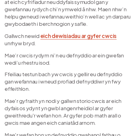
at eich cyfrifiadur neu ddyfais symudol gan y
gwefannau rydych chi’n ymweld â nhw. Maen nhw’n
helpu gwneud i wefannau weithio’n well ac yn darparu
gwybodaeth i berchnogion y safle.
Gallwch newid
eich dewisiadau ar gyfer cwcis
unrhyw bryd.
Mae’r cwcis rydym ni’n eu defnyddio ar ein gwefan
wedi’u rhestru isod.
Ffeiliau testun bach yw cwcis y gellir eu defnyddio
gan wefannau i wneud profiad defnyddiwr yn fwy
effeithlon.
Mae'r gyfraith yn nodi y gallwn storio cwcis ar eich
dyfais os ydynt yn gwbl angenrheidiol ar gyfer
gweithredu'r wefan hon. Ar gyfer pob math arall o
gwcis mae angen eich caniatâd arnom.
Mae'r wefan hon yn defnyddio gwahanol fathau o