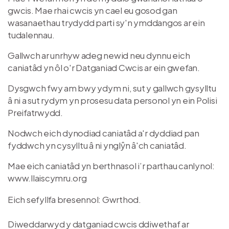
gwcis. Mae rhai cwcis yn cael eu gosod gan
wasanaethau trydydd parti sy'n ymddangos ar ein
tudalennau.
Gallwch ar unrhyw adeg newid neu dynnu eich
caniatâd yn ôl o'r Datganiad Cwcis ar ein gwefan.
Dysgwch fwy am bwy ydym ni, sut y gallwch gysylltu
â ni a sut rydym yn prosesu data personol yn ein Polisi
Preifatrwydd.
Nodwch eich dynodiad caniatâd a'r dyddiad pan
fyddwch yn cysylltu â ni ynglŷn â'ch caniatâd.
Mae eich caniatâd yn berthnasol i’r parthau canlynol:
www.llaiscymru.org
Eich sefyllfa bresennol: Gwrthod.
Diweddarwyd y datganiad cwcis ddiwethaf ar