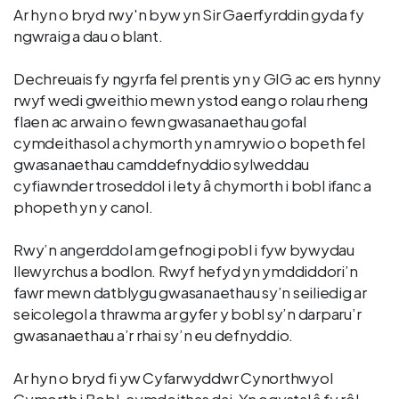
Ar hyn o bryd rwy'n byw yn Sir Gaerfyrddin gyda fy
ngwraig a dau o blant.
Dechreuais fy ngyrfa fel prentis yn y GIG ac ers hynny
rwyf wedi gweithio mewn ystod eang o rolau rheng
flaen ac arwain o fewn gwasanaethau gofal
cymdeithasol a chymorth yn amrywio o bopeth fel
gwasanaethau camddefnyddio sylweddau
cyfiawnder troseddol i lety â chymorth i bobl ifanc a
phopeth yn y canol.
Rwy’n angerddol am gefnogi pobl i fyw bywydau
llewyrchus a bodlon. Rwyf hefyd yn ymddiddori’n
fawr mewn datblygu gwasanaethau sy’n seiliedig ar
seicolegol a thrawma ar gyfer y bobl sy’n darparu’r
gwasanaethau a’r rhai sy’n eu defnyddio.
Ar hyn o bryd fi yw Cyfarwyddwr Cynorthwyol
Cymorth i Bobl, cymdeithas dai. Yn ogystal â fy rôl