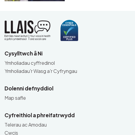
Cysylltwch â Ni
Ymholiadau cyffredinol
Ymholiadau'r Wasg a'r Cyfryngau
Dolenni defnyddiol
Map safle
Cyfreithiol a phreifatrwydd
Telerau ac Amodau
Cwcis