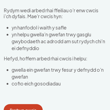
Skip to main content
Rydym wedi arbed rhai ffeiliau o’r enw cwcis
i’ch dyfais. Mae’r cwcis hyn:
yn hanfodol i waith y safle
yn helpu gwella’n gwefan trwy gasglu
gwybodaeth ac adrodd am sut rydych chi’n
ei defnyddio
Hefyd, hoffem arbed rhai cwcis i helpu:
gwella ein gwefan trwy fesur y defnydd o’n
gwefan
cofio eich gosodiadau