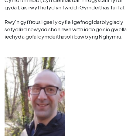
gyda Llais rwyf hefyd yn fwrdd i Gymdeithas Tai Taf.
Rwy’n gyffrous i gael y cyfle i gefnogi datblygiad y
sefydliad newydd sbon hwn wrth iddo geisio gwella
iechyd a gofal cymdeithasol i bawb yng Nghymru.
Delwedd