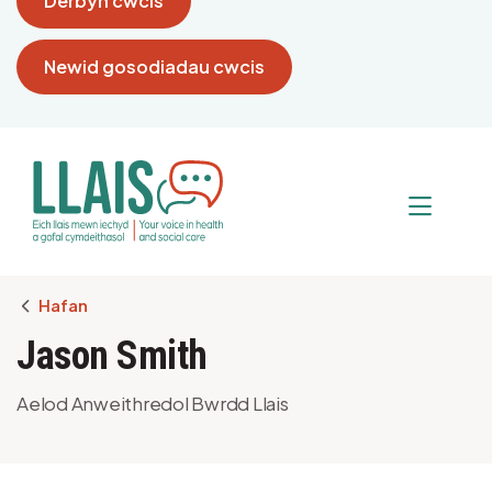
Derbyn cwcis
Newid gosodiadau cwcis
Breadcrumb
Hafan
Jason Smith
Aelod Anweithredol Bwrdd Llais