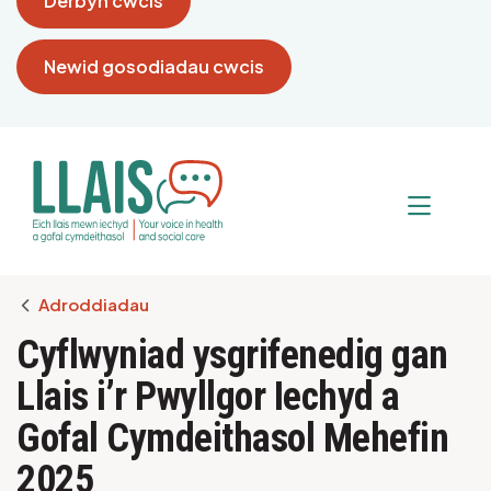
Derbyn cwcis
Newid gosodiadau cwcis
Breadcrumb
Adroddiadau
Cyflwyniad ysgrifenedig gan
Llais i’r Pwyllgor Iechyd a
Gofal Cymdeithasol Mehefin
2025