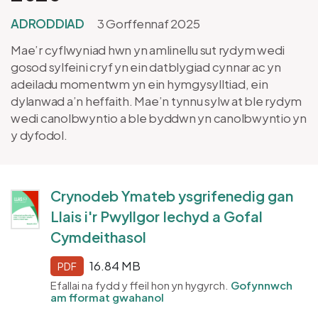
ADRODDIAD
3 Gorffennaf 2025
Mae’r cyflwyniad hwn yn amlinellu sut rydym wedi
gosod sylfeini cryf yn ein datblygiad cynnar ac yn
adeiladu momentwm yn ein hymgysylltiad, ein
dylanwad a’n heffaith. Mae’n tynnu sylw at ble rydym
wedi canolbwyntio a ble byddwn yn canolbwyntio yn
y dyfodol.
Crynodeb Ymateb ysgrifenedig gan
Llais i'r Pwyllgor Iechyd a Gofal
Cymdeithasol
16.84 MB
PDF
Efallai na fydd y ffeil hon yn hygyrch.
Gofynnwch
am fformat gwahanol