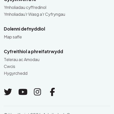
Ymholiadau cyffredinol
Ymholiadau'r Wasg a'r Cyfryngau
Dolenni defnyddiol
Map safle
Cyfreithiol a phreifatrwydd
Telerau ac Amodau
Cwcis
Hygyrchedd
Link to Twitter
Link to Youtube
Link to Instagram
Link to Facebo