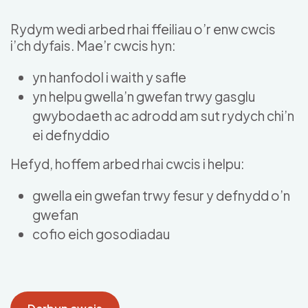
Skip to main content
Rydym wedi arbed rhai ffeiliau o’r enw cwcis
i’ch dyfais. Mae’r cwcis hyn:
yn hanfodol i waith y safle
yn helpu gwella’n gwefan trwy gasglu
gwybodaeth ac adrodd am sut rydych chi’n
ei defnyddio
Hefyd, hoffem arbed rhai cwcis i helpu:
gwella ein gwefan trwy fesur y defnydd o’n
gwefan
cofio eich gosodiadau