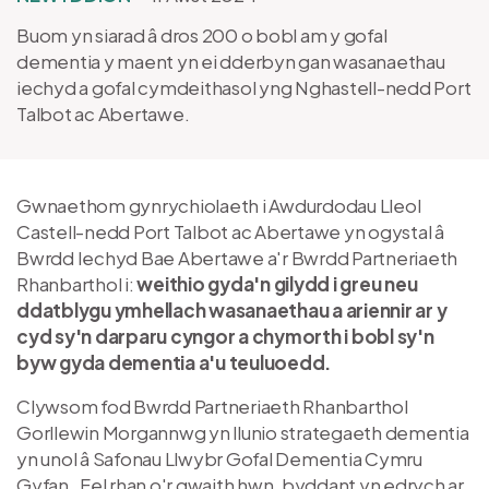
Buom yn siarad â dros 200 o bobl am y gofal
dementia y maent yn ei dderbyn gan wasanaethau
iechyd a gofal cymdeithasol yng Nghastell-nedd Port
Talbot ac Abertawe.
Gwnaethom gynrychiolaeth i Awdurdodau Lleol
Castell-nedd Port Talbot ac Abertawe yn ogystal â
Bwrdd Iechyd Bae Abertawe a'r Bwrdd Partneriaeth
Rhanbarthol i:
weithio gyda'n gilydd i greu neu
ddatblygu ymhellach wasanaethau a ariennir ar y
cyd sy'n darparu cyngor a chymorth i bobl sy'n
byw gyda dementia a'u teuluoedd.
Clywsom fod Bwrdd Partneriaeth Rhanbarthol
Gorllewin Morgannwg yn llunio strategaeth dementia
yn unol â Safonau Llwybr Gofal Dementia Cymru
Gyfan. Fel rhan o'r gwaith hwn, byddant yn edrych ar