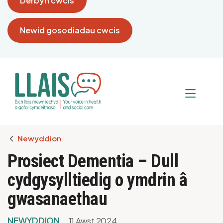
Derbyn cwcis
Newid gosodiadau cwcis
Breadcrumb
Newyddion
Prosiect Dementia – Dull
cydgysylltiedig o ymdrin â
gwasanaethau
NEWYDDION
11 Awst 2024