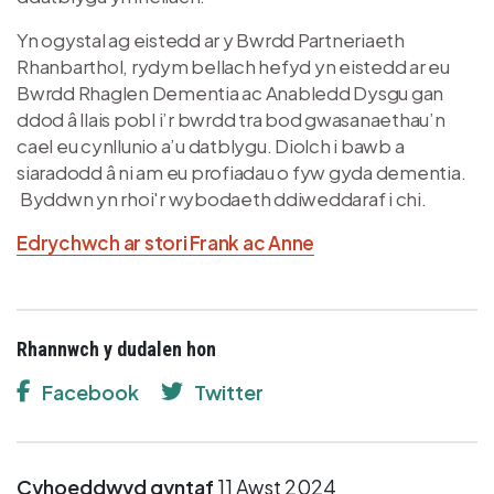
Yn ogystal ag eistedd ar y Bwrdd Partneriaeth
Rhanbarthol, rydym bellach hefyd yn eistedd ar eu
Bwrdd Rhaglen Dementia ac Anabledd Dysgu gan
ddod â llais pobl i’r bwrdd tra bod gwasanaethau’n
cael eu cynllunio a’u datblygu. Diolch i bawb a
siaradodd â ni am eu profiadau o fyw gyda dementia.
Byddwn yn rhoi'r wybodaeth ddiweddaraf i chi.
Edrychwch ar stori Frank ac Anne
Rhannwch y dudalen hon
Facebook
Twitter
Cyhoeddwyd gyntaf
11 Awst 2024