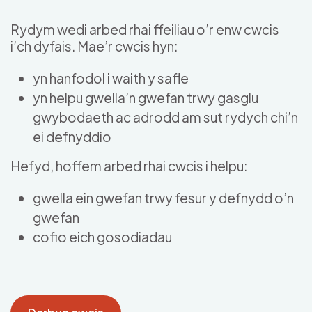
Skip to main content
Rydym wedi arbed rhai ffeiliau o’r enw cwcis
i’ch dyfais. Mae’r cwcis hyn:
yn hanfodol i waith y safle
yn helpu gwella’n gwefan trwy gasglu
gwybodaeth ac adrodd am sut rydych chi’n
ei defnyddio
Hefyd, hoffem arbed rhai cwcis i helpu:
gwella ein gwefan trwy fesur y defnydd o’n
gwefan
cofio eich gosodiadau