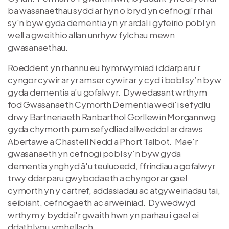
ba wasanaethau sydd ar hyn o bryd yn cefnogi'r rhai
sy'n byw gyda dementia yn yr ardal i gyfeirio pobl yn
well a gweithio allan unrhyw fylchau mewn
gwasanaethau.
Roeddent yn rhannu eu hymrwymiad i ddarparu’r
cyngor cywir ar yr amser cywir ar y cyd i bobl sy’n byw
gyda dementia a’u gofalwyr. Dywedasant wrthym
fod Gwasanaeth Cymorth Dementia wedi'i sefydlu
drwy Bartneriaeth Ranbarthol Gorllewin Morgannwg
gyda chymorth pum sefydliad allweddol ar draws
Abertawe a Chastell Nedd a Phort Talbot. Mae'r
gwasanaeth yn cefnogi pobl sy'n byw gyda
dementia ynghyd â'u teuluoedd, ffrindiau a gofalwyr
trwy ddarparu gwybodaeth a chyngor ar gael
cymorth yn y cartref, addasiadau ac atgyweiriadau tai,
seibiant, cefnogaeth ac arweiniad. Dywedwyd
wrthym y byddai'r gwaith hwn yn parhau i gael ei
ddatblygu ymhellach.