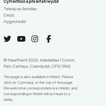
Cyfreithiol a phreifatrwydd
Telerau ac Amodau
Cwcis
Hygyrchedd
Link to Twitter
Link to Youtube
Link to Instagram
Link to Facebo
© Hawlfraint 2026. Adeiladau'r Coron,
Parc Cathays, Caerdydd, CF10 3NQ
This page is also available in Welsh. Please
click on ‘Cymraeg’ at the top of the page.
We welcome correspondence in Welsh, and
corresponding in Welsh will not lead to a
delay..