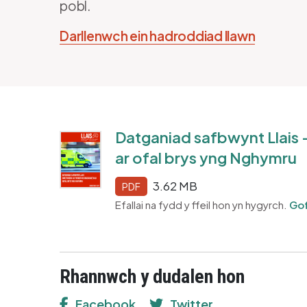
pobl.
Darllenwch ein hadroddiad llawn
Datganiad safbwynt Llais -
ar ofal brys yng Nghymru
3.62 MB
PDF
Efallai na fydd y ffeil hon yn hygyrch.
Gof
Rhannwch y dudalen hon
Facebook
Twitter