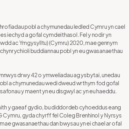
 a phrofiadau pobl a chymunedau ledled Cymru yn cael
s iechyd a gofal cymdeithasol. Fel y nodir yn
awdd ac Ymgysylltu) (Cymru) 2020, mae gennym
 chynrychioli buddiannau pobl yn eu gwasanaethau
gynnwys drwy 42 o ymweliadau ag ysbytai, unedau
obl a chymunedau wedi dweud wrthym fod gofal
safonau y maent yn eu disgwyl ac yn eu haeddu.
faith y gaeaf gydio, bu diddordeb cyhoeddus eang
G Cymru, gyda chyrff fel Coleg Brenhinol y Nyrsys
 y mae gwasanaethau dan bwysau yn ei chael ar ofal