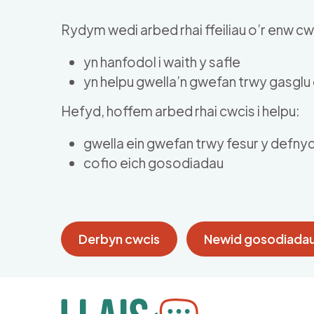
Skip to main content
Rydym wedi arbed rhai ffeiliau o’r enw cwc
yn hanfodol i waith y safle
yn helpu gwella’n gwefan trwy gasgl
Hefyd, hoffem arbed rhai cwcis i helpu:
gwella ein gwefan trwy fesur y defny
cofio eich gosodiadau
Derbyn cwcis
Newid gosodiadau