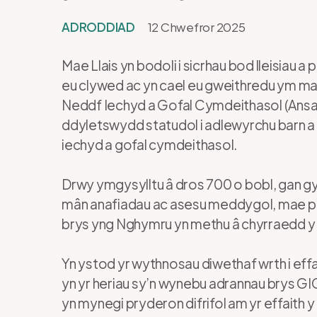
ADRODDIAD
12 Chwefror 2025
Mae Llais yn bodoli i sicrhau bod lleisiau
eu clywed ac yn cael eu gweithredu ym mae
Neddf Iechyd a Gofal Cymdeithasol (Ans
ddyletswydd statudol i adlewyrchu barn a
iechyd a gofal cymdeithasol.
Drwy ymgysylltu â dros 700 o bobl, gan 
mân anafiadau ac asesu meddygol, mae p
brys yng Nghymru yn methu â chyrraedd y 
Yn ystod yr wythnosau diwethaf wrth i ef
yn yr heriau sy’n wynebu adrannau brys GI
yn mynegi pryderon difrifol am yr effaith