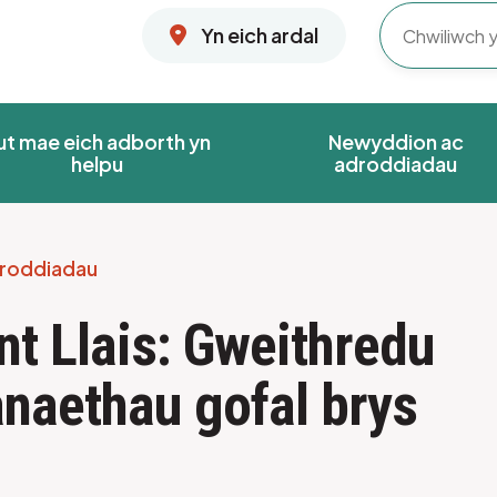
Yn eich ardal
ut mae eich adborth yn
Newyddion ac
helpu
adroddiadau
roddiadau
t Llais: Gweithredu
anaethau gofal brys