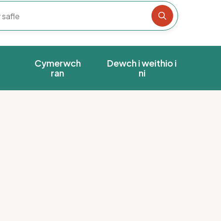
Chwiliwch y s
Cymerwch
Dewch i weithio i
ran
ni