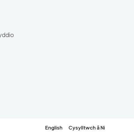
nyddio
English
Cysylltwch â Ni