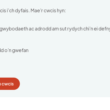
is i’ch dyfais. Mae’r cwcis hyn:
u gwybodaeth ac adrodd am sut rydych chi’n ei def
dd o’n gwefan
 cwcis