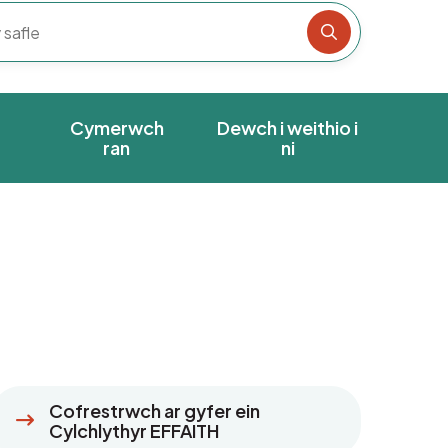
Chwiliwch y s
Cymerwch
Dewch i weithio i
ran
ni
Cofrestrwch ar gyfer ein
Cylchlythyr EFFAITH