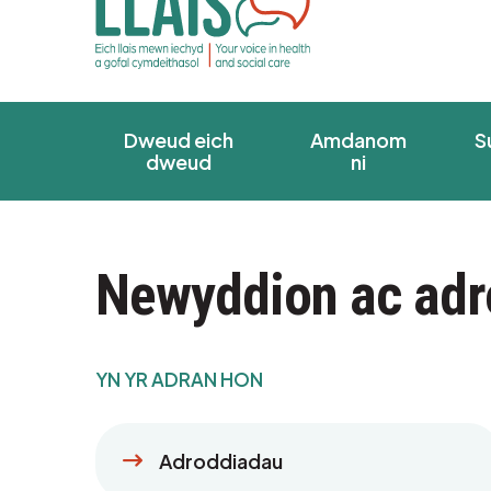
Dweud eich
Amdanom
S
dweud
ni
Newyddion ac adr
YN YR ADRAN HON
Adroddiadau