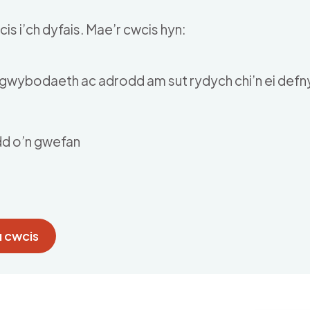
is i’ch dyfais. Mae’r cwcis hyn:
u gwybodaeth ac adrodd am sut rydych chi’n ei def
dd o’n gwefan
 cwcis