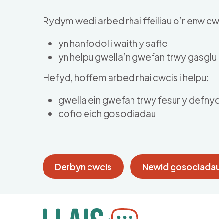
Skip to main content
Rydym wedi arbed rhai ffeiliau o’r enw cwc
yn hanfodol i waith y safle
yn helpu gwella’n gwefan trwy gasgl
Hefyd, hoffem arbed rhai cwcis i helpu:
gwella ein gwefan trwy fesur y defny
cofio eich gosodiadau
Derbyn cwcis
Newid gosodiadau