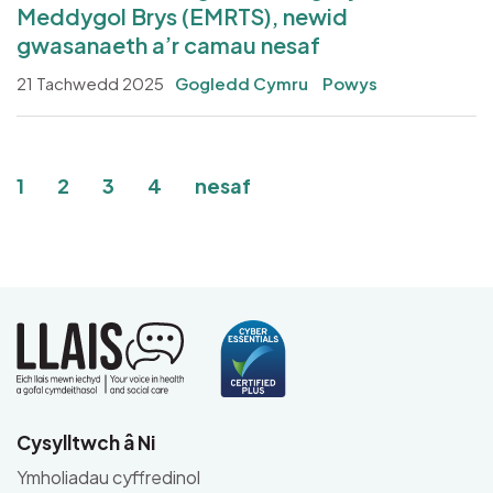
Meddygol Brys (EMRTS), newid
gwasanaeth a’r camau nesaf
21 Tachwedd 2025
Gogledd Cymru
Powys
Pagination
Current page
Tudalen
Tudalen
Tudalen
1
2
3
4
nesaf
Cysylltwch â Ni
Ymholiadau cyffredinol