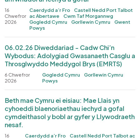
16
Caerdydd a’r Fro
Castell Nedd Port Talbot
Chwefror
ac Abertawe
Cwm Taf Morgannwg
2026
Gogledd Cymru
Gorllewin Cymru
Gwent
Powys
06.02.26 Diweddariad - Cadw Chi’n
Wybodus: Adolygiad Gwasanaeth Casglu a
Throsglwyddo Meddygol Brys (EMRTS)
6 Chwefror
Gogledd Cymru
Gorllewin Cymru
2026
Powys
Beth mae Cymru ei eisiau: Mae Llais yn
cyhoeddi blaenoriaethau iechyd a gofal
cymdeithasol y bobl ar gyfer y Llywodraeth
nesaf.
16
Caerdydd a’r Fro
Castell Nedd Port Talbot ac