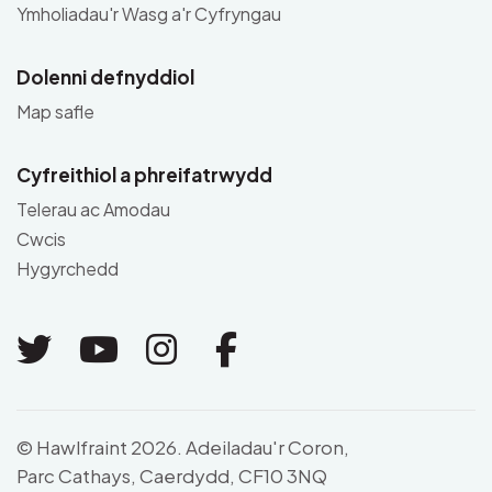
Ymholiadau'r Wasg a'r Cyfryngau
Dolenni defnyddiol
Map safle
Cyfreithiol a phreifatrwydd
Telerau ac Amodau
Cwcis
Hygyrchedd
Link to Twitter
Link to Youtube
Link to Instagram
Link to Facebo
© Hawlfraint 2026. Adeiladau'r Coron,
Parc Cathays, Caerdydd, CF10 3NQ