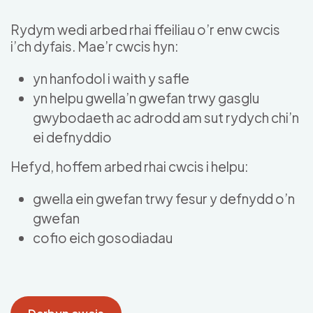
Skip to main content
Rydym wedi arbed rhai ffeiliau o’r enw cwcis
i’ch dyfais. Mae’r cwcis hyn:
yn hanfodol i waith y safle
yn helpu gwella’n gwefan trwy gasglu
gwybodaeth ac adrodd am sut rydych chi’n
ei defnyddio
Hefyd, hoffem arbed rhai cwcis i helpu:
gwella ein gwefan trwy fesur y defnydd o’n
gwefan
cofio eich gosodiadau