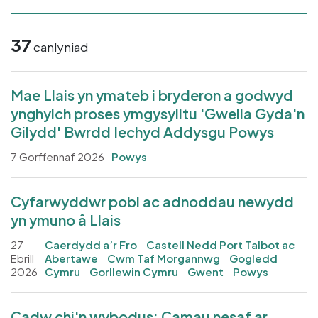
37
canlyniad
Mae Llais yn ymateb i bryderon a godwyd
ynghylch proses ymgysylltu 'Gwella Gyda'n
Gilydd' Bwrdd Iechyd Addysgu Powys
7 Gorffennaf 2026
Powys
Cyfarwyddwr pobl ac adnoddau newydd
yn ymuno â Llais
27
Caerdydd a’r Fro
Castell Nedd Port Talbot ac
Ebrill
Abertawe
Cwm Taf Morgannwg
Gogledd
2026
Cymru
Gorllewin Cymru
Gwent
Powys
Cadw chi'n wybodus: Camau nesaf ar