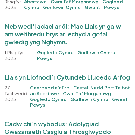
Rhagfyr
Abertawe
Cwm Taf Morgannwg
Gogledd
2025
Cymru
Gorllewin Cymru
Gwent
Powys
Neb wedi'i adael ar ôl: Mae Llais yn galw
am weithredu brys ar iechyd a gofal
gwledig yng Nghymru
1 Rhagfyr
Gogledd Cymru
Gorllewin Cymru
2025
Powys
Llais yn Llofnodi’r Cytundeb Lluoedd Arfog
27
Caerdydd a’r Fro
Castell Nedd Port Talbot
Tachwedd
ac Abertawe
Cwm Taf Morgannwg
2025
Gogledd Cymru
Gorllewin Cymru
Gwent
Powys
Cadw chi’n wybodus: Adolygiad
Gwasanaeth Casglu a Throsglwyddo