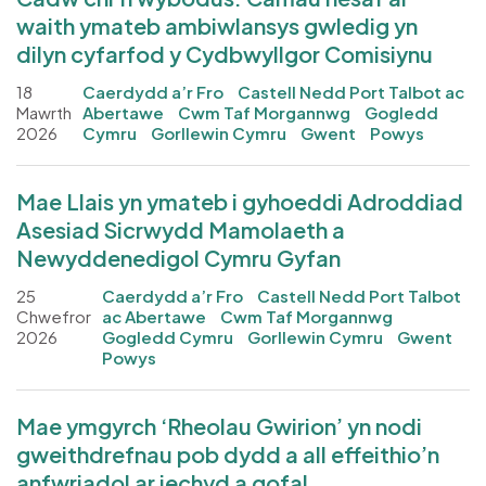
waith ymateb ambiwlansys gwledig yn
dilyn cyfarfod y Cydbwyllgor Comisiynu
18
Caerdydd a’r Fro
Castell Nedd Port Talbot ac
Mawrth
Abertawe
Cwm Taf Morgannwg
Gogledd
2026
Cymru
Gorllewin Cymru
Gwent
Powys
Mae Llais yn ymateb i gyhoeddi Adroddiad
Asesiad Sicrwydd Mamolaeth a
Newyddenedigol Cymru Gyfan
25
Caerdydd a’r Fro
Castell Nedd Port Talbot
Chwefror
ac Abertawe
Cwm Taf Morgannwg
2026
Gogledd Cymru
Gorllewin Cymru
Gwent
Powys
Mae ymgyrch ‘Rheolau Gwirion’ yn nodi
gweithdrefnau pob dydd a all effeithio’n
anfwriadol ar iechyd a gofal