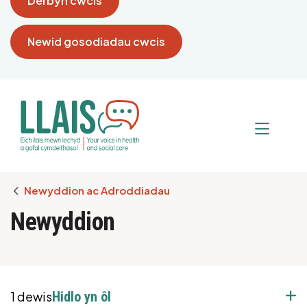
Derbyn cwcis
Newid gosodiadau cwcis
Breadcrumb
Newyddion ac Adroddiadau
Newyddion
1 dewis
Hidlo yn ôl