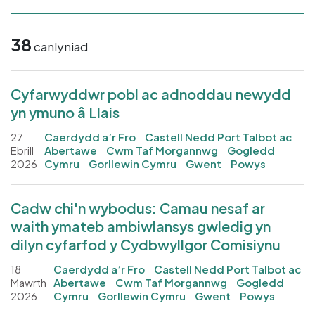
38
canlyniad
Cyfarwyddwr pobl ac adnoddau newydd
yn ymuno â Llais
27
Caerdydd a’r Fro
Castell Nedd Port Talbot ac
Ebrill
Abertawe
Cwm Taf Morgannwg
Gogledd
2026
Cymru
Gorllewin Cymru
Gwent
Powys
Cadw chi'n wybodus: Camau nesaf ar
waith ymateb ambiwlansys gwledig yn
dilyn cyfarfod y Cydbwyllgor Comisiynu
18
Caerdydd a’r Fro
Castell Nedd Port Talbot ac
Mawrth
Abertawe
Cwm Taf Morgannwg
Gogledd
2026
Cymru
Gorllewin Cymru
Gwent
Powys