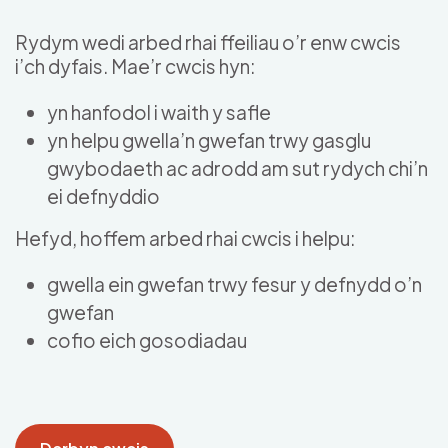
Skip to main content
Rydym wedi arbed rhai ffeiliau o’r enw cwcis
i’ch dyfais. Mae’r cwcis hyn:
yn hanfodol i waith y safle
yn helpu gwella’n gwefan trwy gasglu
gwybodaeth ac adrodd am sut rydych chi’n
ei defnyddio
Hefyd, hoffem arbed rhai cwcis i helpu:
gwella ein gwefan trwy fesur y defnydd o’n
gwefan
cofio eich gosodiadau