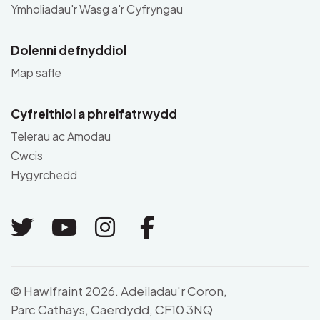
Ymholiadau'r Wasg a'r Cyfryngau
Dolenni defnyddiol
Map safle
Cyfreithiol a phreifatrwydd
Telerau ac Amodau
Cwcis
Hygyrchedd
Link to Twitter
Link to Youtube
Link to Instagram
Link to Facebo
© Hawlfraint 2026. Adeiladau'r Coron,
Parc Cathays, Caerdydd, CF10 3NQ