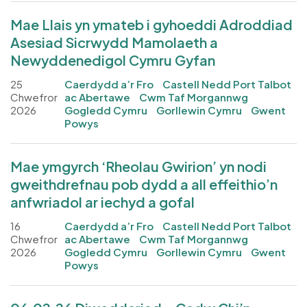
Mae Llais yn ymateb i gyhoeddi Adroddiad
Asesiad Sicrwydd Mamolaeth a
Newyddenedigol Cymru Gyfan
25
Caerdydd a’r Fro
Castell Nedd Port Talbot
Chwefror
ac Abertawe
Cwm Taf Morgannwg
2026
Gogledd Cymru
Gorllewin Cymru
Gwent
Powys
Mae ymgyrch ‘Rheolau Gwirion’ yn nodi
gweithdrefnau pob dydd a all effeithio’n
anfwriadol ar iechyd a gofal
16
Caerdydd a’r Fro
Castell Nedd Port Talbot
Chwefror
ac Abertawe
Cwm Taf Morgannwg
2026
Gogledd Cymru
Gorllewin Cymru
Gwent
Powys