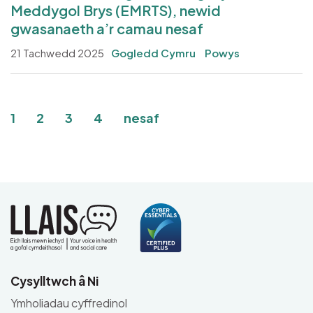
Meddygol Brys (EMRTS), newid
gwasanaeth a’r camau nesaf
21 Tachwedd 2025
Gogledd Cymru
Powys
Pagination
Current page
Tudalen
Tudalen
Tudalen
1
2
3
4
nesaf
Cysylltwch â Ni
Ymholiadau cyffredinol