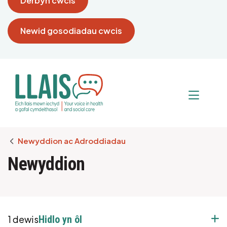
Derbyn cwcis
Newid gosodiadau cwcis
Breadcrumb
Newyddion ac Adroddiadau
Newyddion
1 dewis
Hidlo yn ôl