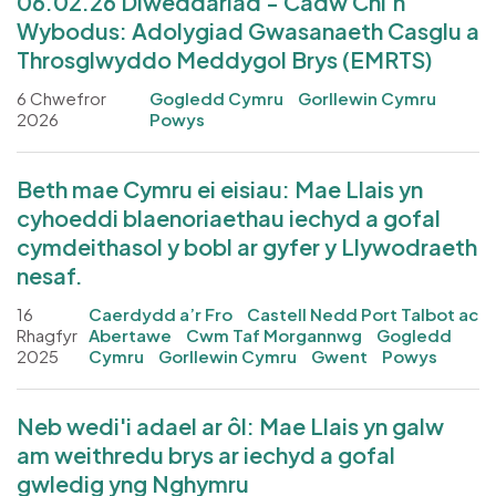
06.02.26 Diweddariad - Cadw Chi’n
Wybodus: Adolygiad Gwasanaeth Casglu a
Throsglwyddo Meddygol Brys (EMRTS)
6 Chwefror
Gogledd Cymru
Gorllewin Cymru
2026
Powys
Beth mae Cymru ei eisiau: Mae Llais yn
cyhoeddi blaenoriaethau iechyd a gofal
cymdeithasol y bobl ar gyfer y Llywodraeth
nesaf.
16
Caerdydd a’r Fro
Castell Nedd Port Talbot ac
Rhagfyr
Abertawe
Cwm Taf Morgannwg
Gogledd
2025
Cymru
Gorllewin Cymru
Gwent
Powys
Neb wedi'i adael ar ôl: Mae Llais yn galw
am weithredu brys ar iechyd a gofal
gwledig yng Nghymru