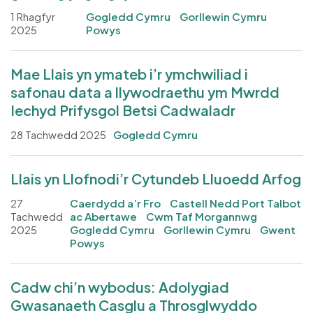
1 Rhagfyr
Gogledd Cymru
Gorllewin Cymru
2025
Powys
Mae Llais yn ymateb i’r ymchwiliad i
safonau data a llywodraethu ym Mwrdd
Iechyd Prifysgol Betsi Cadwaladr
28 Tachwedd 2025
Gogledd Cymru
Llais yn Llofnodi’r Cytundeb Lluoedd Arfog
27
Caerdydd a’r Fro
Castell Nedd Port Talbot
Tachwedd
ac Abertawe
Cwm Taf Morgannwg
2025
Gogledd Cymru
Gorllewin Cymru
Gwent
Powys
Cadw chi’n wybodus: Adolygiad
Gwasanaeth Casglu a Throsglwyddo