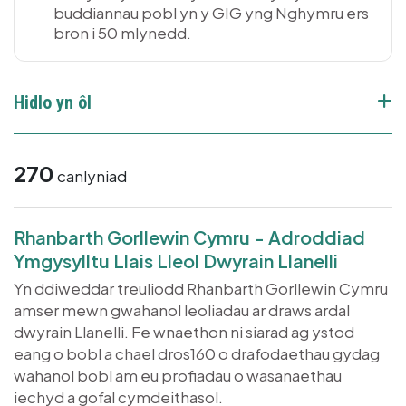
buddiannau pobl yn y GIG yng Nghymru ers
bron i 50 mlynedd.
Hidlo yn ôl
270
canlyniad
Rhanbarth Gorllewin Cymru - Adroddiad
Ymgysylltu Llais Lleol Dwyrain Llanelli
Yn ddiweddar treuliodd Rhanbarth Gorllewin Cymru
amser mewn gwahanol leoliadau ar draws ardal
dwyrain Llanelli. Fe wnaethon ni siarad ag ystod
eang o bobl a chael dros160 o drafodaethau gydag
wahanol bobl am eu profiadau o wasanaethau
iechyd a gofal cymdeithasol.