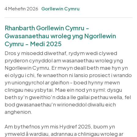
4 Mehefin 2026
Gorllewin Cymru
Rhanbarth Gorllewin Cymru -
Gwasanaethau wroleg yng Ngorllewin
Cymru - Medi 2025
Dros y misoedd diwethaf, rydym wedi clywed
pryderon cynyddol am wasanaethau wroleg yng
Ngorllewin Cymru. Er mwyn deall beth mae hyn yn
ei olygu i chi, fe wnaethon ni lansio prosiect i wrando
yn uniongyrchol ar gleifion - boed hynny mewn
clinigau neu ysbytai. Mae ein nod yn syml: dysgu
beth sy'n gweithio'n dda a lle gallai pethau wella, fel
bod gwasanaethau'n wirioneddol diwallu eich
anghenion.
Am bythefnos ym mis Hydref 2025, buom yn
ymweld â wardiau, adrannau a chlinigau wroleg ar