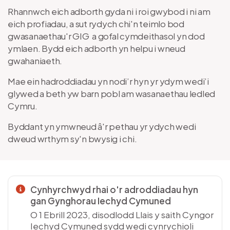
Rhannwch eich adborth gyda ni i roi gwybod i ni am
eich profiadau, a sut rydych chi'n teimlo bod
gwasanaethau'r GIG a gofal cymdeithasol yn dod
ymlaen. Bydd eich adborth yn helpu i wneud
gwahaniaeth.
Mae ein hadroddiadau yn nodi’r hyn yr ydym wedi’i
glywed a beth yw barn pobl am wasanaethau ledled
Cymru.
Byddant yn ymwneud â'r pethau yr ydych wedi
dweud wrthym sy'n bwysig i chi.
Cynhyrchwyd rhai o'r adroddiadau hyn
gan Gynghorau Iechyd Cymuned
O 1 Ebrill 2023, disodlodd Llais y saith Cyngor
Iechyd Cymuned sydd wedi cynrychioli