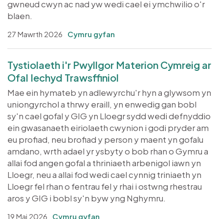
gwneud cwyn ac nad yw wedi cael ei ymchwilio o'r
blaen.
27 Mawrth 2026
Cymru gyfan
Tystiolaeth i'r Pwyllgor Materion Cymreig ar
Ofal Iechyd Trawsffiniol
Mae ein hymateb yn adlewyrchu'r hyn a glywsom yn
uniongyrchol a thrwy eraill, yn enwedig gan bobl
sy'n cael gofal y GIG yn Lloegr sydd wedi defnyddio
ein gwasanaeth eiriolaeth cwynion i godi pryder am
eu profiad, neu brofiad y person y maent yn gofalu
amdano, wrth adael yr ysbyty o bob rhan o Gymru a
allai fod angen gofal a thriniaeth arbenigol iawn yn
Lloegr, neu a allai fod wedi cael cynnig triniaeth yn
Lloegr fel rhan o fentrau fel y rhai i ostwng rhestrau
aros y GIG i bobl sy'n byw yng Nghymru.
19 Mai 2026
Cymru gyfan