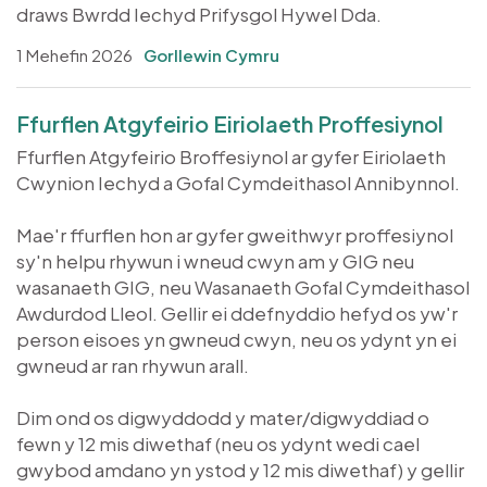
draws Bwrdd Iechyd Prifysgol Hywel Dda.
1 Mehefin 2026
Gorllewin Cymru
Ffurflen Atgyfeirio Eiriolaeth Proffesiynol
Ffurflen Atgyfeirio Broffesiynol ar gyfer Eiriolaeth
Cwynion Iechyd a Gofal Cymdeithasol Annibynnol.
Mae'r ffurflen hon ar gyfer gweithwyr proffesiynol
sy'n helpu rhywun i wneud cwyn am y GIG neu
wasanaeth GIG, neu Wasanaeth Gofal Cymdeithasol
Awdurdod Lleol. Gellir ei ddefnyddio hefyd os yw'r
person eisoes yn gwneud cwyn, neu os ydynt yn ei
gwneud ar ran rhywun arall.
Dim ond os digwyddodd y mater/digwyddiad o
fewn y 12 mis diwethaf (neu os ydynt wedi cael
gwybod amdano yn ystod y 12 mis diwethaf) y gellir