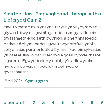
Ymateb Llais i Ymgynghoriad Therapi Iaith a
Lleferydd Cam 2
Mae'r ymateb hwn yn tynnu ar yr hyn yr ydym wedi'i
glywed drwy ein gweithgareddau ymgysylltu, ein
gwasanaeth eiriolaeth cwynion, a pherthnasoedd
parhaus â chymunedau, gweithwyr proffesiynol a
sefydliadau partner ledled Cymru. Mae ein sylwadau
yn cael eu llywio gan Yr iechyd a gofal cymdeithasol
a garem – Egwyddorion y bobl, sy'n adlewyrchu'r
hyn sy'n bwysicaf i bobl sy'n defnyddio
gwasanaethau.
19 Mai 2026
Cymru gyfan
Pagination
Tudalen
Tudalen
Current page
Tudalen
Tudalen
Tudalen
Tudalen
Tudal
Tu
blaenorol
1
2
3
4
5
6
7
8
9