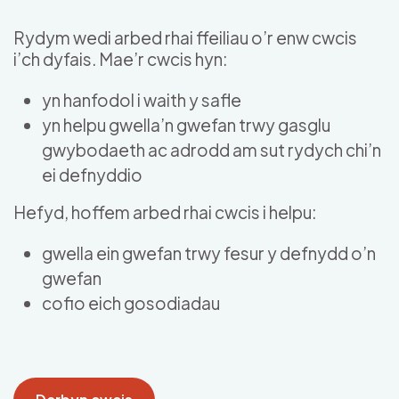
Skip to main content
Rydym wedi arbed rhai ffeiliau o’r enw cwcis
i’ch dyfais. Mae’r cwcis hyn:
yn hanfodol i waith y safle
yn helpu gwella’n gwefan trwy gasglu
gwybodaeth ac adrodd am sut rydych chi’n
ei defnyddio
Hefyd, hoffem arbed rhai cwcis i helpu:
gwella ein gwefan trwy fesur y defnydd o’n
gwefan
cofio eich gosodiadau