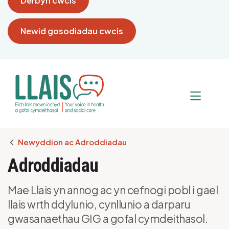
Derbyn cwcis
Newid gosodiadau cwcis
Breadcrumb
Newyddion ac Adroddiadau
Adroddiadau
Mae Llais yn annog ac yn cefnogi pobl i gael
llais wrth ddylunio, cynllunio a darparu
gwasanaethau GIG a gofal cymdeithasol.