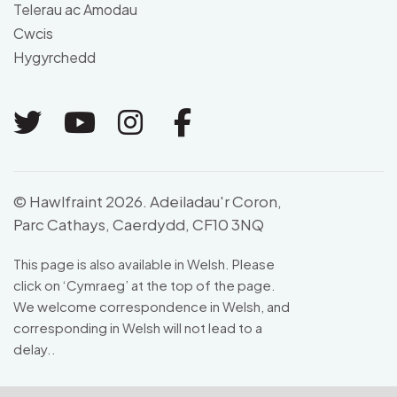
Telerau ac Amodau
Cwcis
Hygyrchedd
Link to Twitter
Link to Youtube
Link to Instagram
Link to Facebo
© Hawlfraint 2026. Adeiladau'r Coron,
Parc Cathays, Caerdydd, CF10 3NQ
This page is also available in Welsh. Please
click on ‘Cymraeg’ at the top of the page.
We welcome correspondence in Welsh, and
corresponding in Welsh will not lead to a
delay..