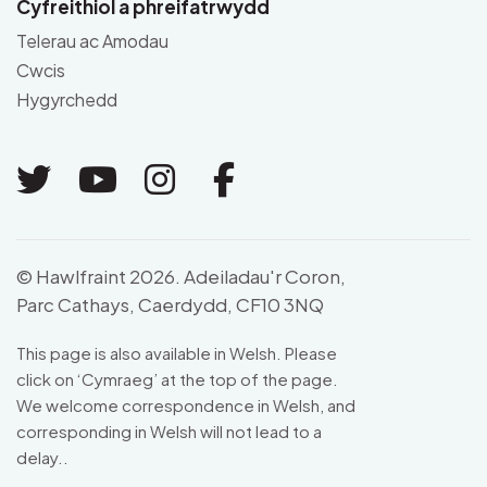
Cyfreithiol a phreifatrwydd
Telerau ac Amodau
Cwcis
Hygyrchedd
Link to Twitter
Link to Youtube
Link to Instagram
Link to Facebo
© Hawlfraint 2026. Adeiladau'r Coron,
Parc Cathays, Caerdydd, CF10 3NQ
This page is also available in Welsh. Please
click on ‘Cymraeg’ at the top of the page.
We welcome correspondence in Welsh, and
corresponding in Welsh will not lead to a
delay..