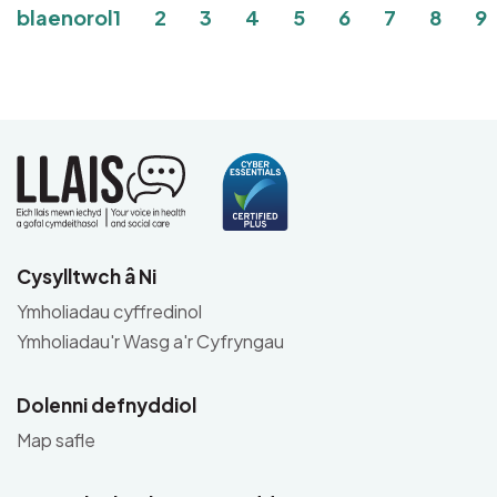
Pagination
Tudalen
Tudalen
Tudalen
Tudalen
Current page
Tudalen
Tudalen
Tudal
Tu
blaenorol
1
2
3
4
5
6
7
8
9
Cysylltwch â Ni
Ymholiadau cyffredinol
Ymholiadau'r Wasg a'r Cyfryngau
Dolenni defnyddiol
Map safle