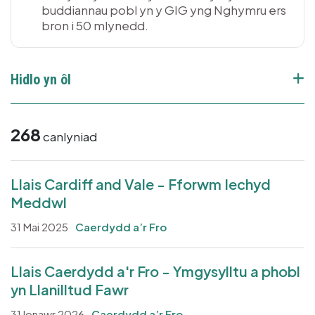
buddiannau pobl yn y GIG yng Nghymru ers
bron i 50 mlynedd.
Hidlo yn ôl
268
canlyniad
Llais Cardiff and Vale - Fforwm Iechyd
Meddwl
31 Mai 2025
Caerdydd a’r Fro
Llais Caerdydd a'r Fro - Ymgysylltu a phobl
yn Llanilltud Fawr
31 Ionawr 2026
Caerdydd a’r Fro