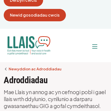
Derbyn cwcis
Newid gosodiadau cwcis
Breadcrumb
Newyddion ac Adroddiadau
Adroddiadau
Mae Llais yn annog ac yn cefnogi pobl i gael
llais wrth ddylunio, cynllunio a darparu
gwasanaethau GIG a gofal cymdeithasol.