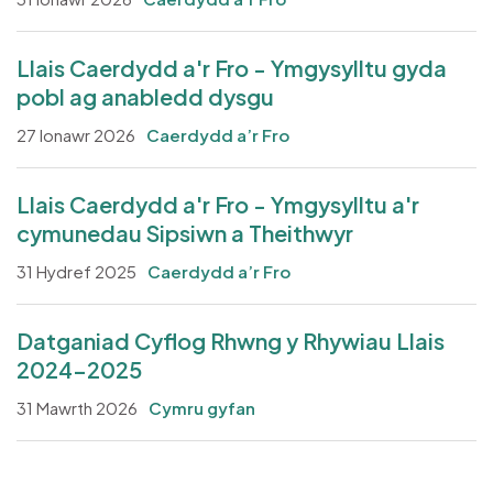
Llais Caerdydd a'r Fro - Ymgysylltu gyda
pobl ag anabledd dysgu
27 Ionawr 2026
Caerdydd a’r Fro
Llais Caerdydd a'r Fro - Ymgysylltu a'r
cymunedau Sipsiwn a Theithwyr
31 Hydref 2025
Caerdydd a’r Fro
Datganiad Cyflog Rhwng y Rhywiau Llais
2024-2025
31 Mawrth 2026
Cymru gyfan