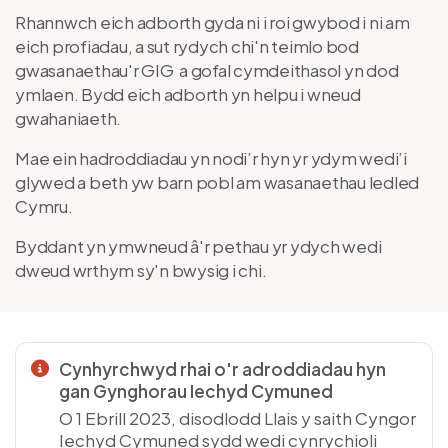
Rhannwch eich adborth gyda ni i roi gwybod i ni am
eich profiadau, a sut rydych chi'n teimlo bod
gwasanaethau'r GIG a gofal cymdeithasol yn dod
ymlaen. Bydd eich adborth yn helpu i wneud
gwahaniaeth.
Mae ein hadroddiadau yn nodi’r hyn yr ydym wedi’i
glywed a beth yw barn pobl am wasanaethau ledled
Cymru.
Byddant yn ymwneud â'r pethau yr ydych wedi
dweud wrthym sy'n bwysig i chi.
Cynhyrchwyd rhai o'r adroddiadau hyn
gan Gynghorau Iechyd Cymuned
O 1 Ebrill 2023, disodlodd Llais y saith Cyngor
Iechyd Cymuned sydd wedi cynrychioli