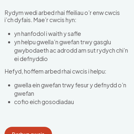
Skip to main content
Rydym wedi arbed rhai ffeiliau o’r enw cwcis
i’ch dyfais. Mae’r cwcis hyn:
yn hanfodol i waith y safle
yn helpu gwella’n gwefan trwy gasglu
gwybodaeth ac adrodd am sut rydych chi’n
ei defnyddio
Hefyd, hoffem arbed rhai cwcis i helpu:
gwella ein gwefan trwy fesur y defnydd o’n
gwefan
cofio eich gosodiadau