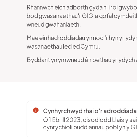
Rhannwch eich adborth gyda ni i roi gwybod 
bod gwasanaethau'r GIG a gofal cymdeitha
wneud gwahaniaeth.
Mae ein hadroddiadau yn nodi’r hyn yr ydy
wasanaethau ledled Cymru.
Byddant yn ymwneud â'r pethau yr ydych w
Cynhyrchwyd rhai o'r adroddiad
O 1 Ebrill 2023, disodlodd Llais y
cynrychioli buddiannau pobl yn y G