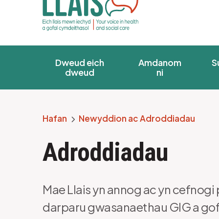
Dweud eich
Amdanom
S
dweud
ni
Hafan
Newyddion ac Adroddiadau
Breadcrumb
Adroddiadau
Mae Llais yn annog ac yn cefnogi po
darparu gwasanaethau GIG a gof