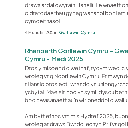
draws ardal dwyrain Llanelli. Fe wnaethon
o drafodaethau gydag wahanol bobl am e
cymdeithasol.
4 Mehefin 2026
Gorllewin Cymru
Rhanbarth Gorllewin Cymru - Gwa
Cymru - Medi 2025
Dros y misoedd diwethaf, rydym wedi c
wroleg yng Ngorllewin Cymru. Er mwyn dea
ni lansio prosiect i wrando yn uniongyrch
ysbytai. Mae ein nod yn syml: dysgu beth sy
bod gwasanaethau'n wirioneddol diwallu 
Am bythefnos ym mis Hydref 2025, buom 
wroleg ar draws Bwrdd Iechyd Prifysgol