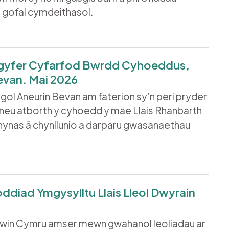
a gofal cymdeithasol.
 gyfer Cyfarfod Bwrdd Cyhoeddus,
evan. Mai 2026
ol Aneurin Bevan am faterion sy’n peri pryder
 neu atborth y cyhoedd y mae Llais Rhanbarth
hynas â chynllunio a darparu gwasanaethau
diad Ymgysylltu Llais Lleol Dwyrain
ewin Cymru amser mewn gwahanol leoliadau ar