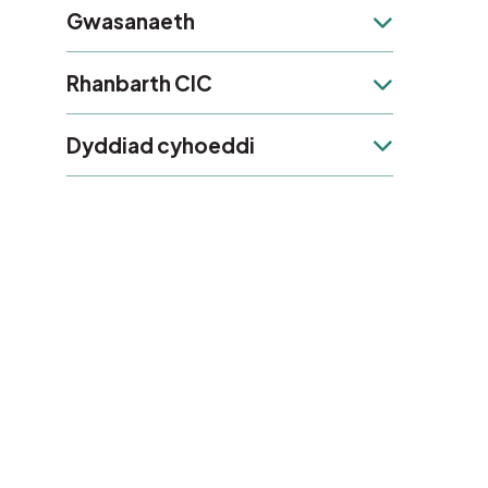
Gwasanaeth
Gwasanaeth
Rhanbarth CIC
Rhanbarth CIC
Dyddiad cyhoeddi
Dyddiad cyhoeddi