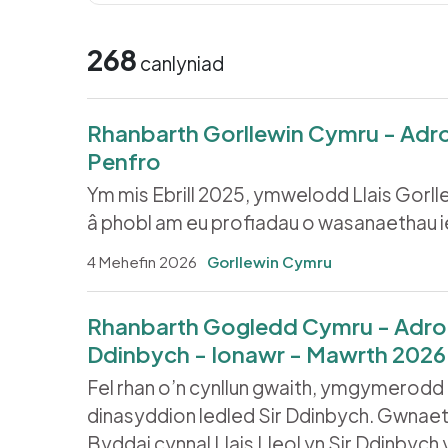
268
canlyniad
Rhanbarth Gorllewin Cymru - Adrod
Penfro
Ym mis Ebrill 2025, ymwelodd Llais Gorl
â phobl am eu profiadau o wasanaethau ie
4 Mehefin 2026
Gorllewin Cymru
Rhanbarth Gogledd Cymru - Adroddi
Ddinbych - Ionawr - Mawrth 2026
Fel rhan o’n cynllun gwaith, ymgymerodd 
dinasyddion ledled Sir Ddinbych. Gwnae
Byddai cynnal Llais Lleol yn Sir Ddinbych y