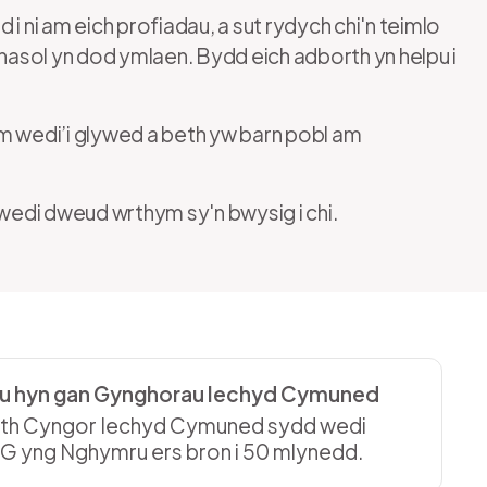
i ni am eich profiadau, a sut rydych chi'n teimlo
sol yn dod ymlaen. Bydd eich adborth yn helpu i
m wedi’i glywed a beth yw barn pobl am
edi dweud wrthym sy'n bwysig i chi.
au hyn gan Gynghorau Iechyd Cymuned
 saith Cyngor Iechyd Cymuned sydd wedi
IG yng Nghymru ers bron i 50 mlynedd.