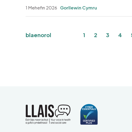
1 Mehefin 2026
Gorllewin Cymru
Pagination
Tudalen
Current page
Tudalen
Tuda
blaenorol
1
2
3
4