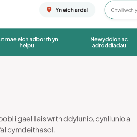
Yn eich ardal
ut mae eich adborth yn
Newyddion ac
helpu
adroddiadau
bl i gael llais wrth ddylunio, cynllunio a
al cymdeithasol.