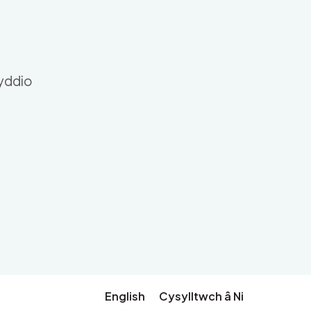
nyddio
English
Cysylltwch â Ni