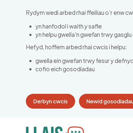
Skip to main content
Rydym wedi arbed rhai ffeiliau o’r enw cwc
yn hanfodol i waith y safle
yn helpu gwella’n gwefan trwy gasgl
Hefyd, hoffem arbed rhai cwcis i helpu:
gwella ein gwefan trwy fesur y defny
cofio eich gosodiadau
Derbyn cwcis
Newid gosodiadau