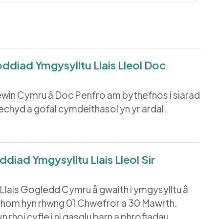
diad Ymgysylltu Llais Lleol Doc
lewin Cymru â Doc Penfro am bythefnos i siarad
chyd a gofal cymdeithasol yn yr ardal.
ad Ymgysylltu Llais Lleol Sir
Llais Gogledd Cymru â gwaith i ymgysylltu â
thom hyn rhwng 01 Chwefror a 30 Mawrth.
n rhoi cyfle i ni gasglu barn a phrofiadau