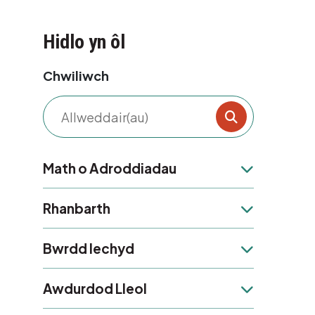
Hidlo yn ôl
Chwiliwch
Filter result
Math o Adroddiadau
Math o Adroddiadau
Rhanbarth
Rhanbarth
Bwrdd Iechyd
Bwrdd Iechyd
Awdurdod Lleol
Awdurdod Lleol