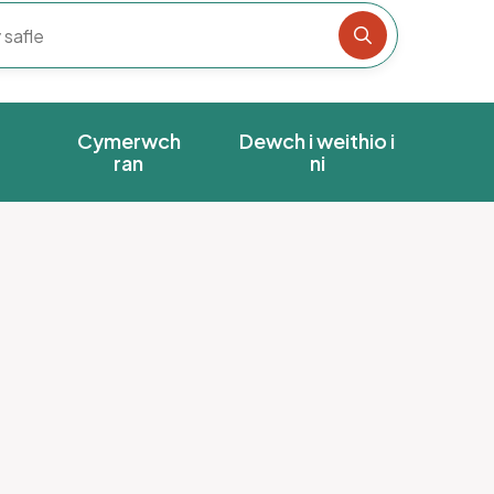
Chwiliwch y s
Cymerwch
Dewch i weithio i
ran
ni