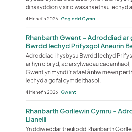
dinasyddion y sir o wasanaethau iechyd 
4 Mehefin 2026
Gogledd Cymru
Rhanbarth Gwent – Adroddiad ar
Bwrdd Iechyd Prifysgol Aneurin B
Adroddiad i hysbysu Bwrdd Iechyd Prifysg
ar hyn o bryd, ac arsylwadau cadarnhaol,
Gwent yn mynd i’r afael â nhw mewn pert
iechyd a gofal cymdeithasol.
4 Mehefin 2026
Gwent
Rhanbarth Gorllewin Cymru - Adrod
Llanelli
Yn ddiweddar treuliodd Rhanbarth Gorll