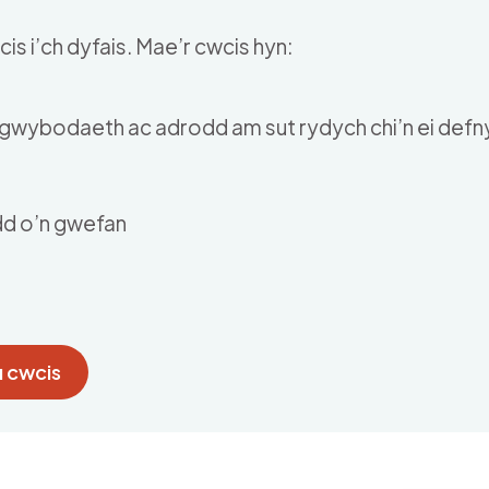
is i’ch dyfais. Mae’r cwcis hyn:
u gwybodaeth ac adrodd am sut rydych chi’n ei def
dd o’n gwefan
 cwcis