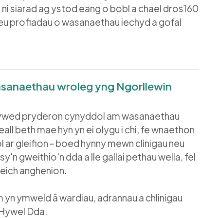
 ni siarad ag ystod eang o bobl a chael dros160
u profiadau o wasanaethau iechyd a gofal
sanaethau wroleg yng Ngorllewin
lywed pryderon cynyddol am wasanaethau
ll beth mae hyn yn ei olygu i chi, fe wnaethon
ol ar gleifion - boed hynny mewn clinigau neu
'n gweithio'n dda a lle gallai pethau wella, fel
eich anghenion.
yn ymweld â wardiau, adrannau a chlinigau
 Hywel Dda.